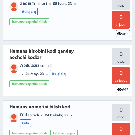
anonim
so'radi
08 Iyun, 23
Bu qiziq
0
humans raqamini bilish
ta javob
465
Humans hisobini kodi qanday
0
nechchi kodlar
Abdulaziz
so'radi
0
26 May, 23
Bu qiziq
ta javob
humans raqamini bilish
647
Humans nomerini bilish kodi
0
Dili
so'radi
24 Dekabr, 22
Oila
0
humans raqamini bilish
telefon raqam