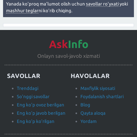
Yanada ko'proq ma'lumot olish uchun
savollar ro'yxati
yoki
mashhur teglar
ni ko'rib chiqing.
Ask
Info
Onlayn savol-javob xizmati
SAVOLLAR
HAVOLALAR
Trenddagi
Maxfiylik siyosati
So'nggi savollar
Foydalanish shartlari
Eng ko'p ovoz berilgan
Blog
Eng ko'p javob berilgan
Qayta aloqa
Eng ko'p ko'rilgan
Yordam