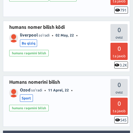
ta javob
791
humans nomer bilish kõdi
0
liverpool
so'radi
02 May, 22
Bu qiziq
0
humans raqamini bilish
ta javob
3.2K
Humans nomerini bilish
0
Ozod
so'radi
11 Aprel, 22
Sport
0
humans raqamini bilish
ta javob
545