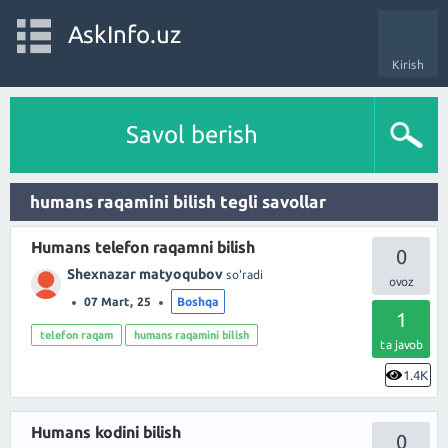
AskInfo.uz
Kirish
Savol berish
humans raqamini bilish tegli savollar
Humans telefon raqamni bilish
0
Shexnazar matyoqubov
so'radi
07 Mart, 25
Boshqa
1
telefon raqam
humans raqamini bilish
ta javob
1.4K
Humans kodini bilish
0