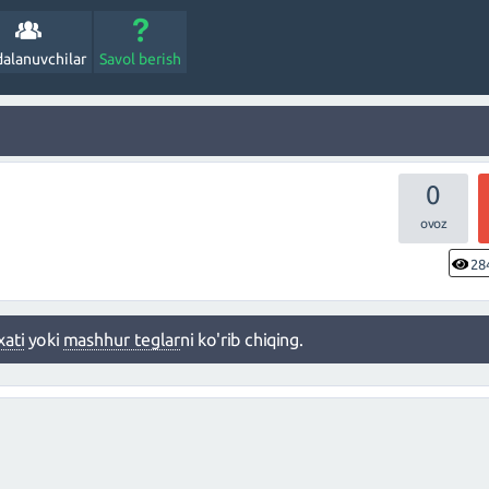
alanuvchilar
Savol berish
0
28
xati
yoki
mashhur teglar
ni ko'rib chiqing.