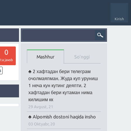
Kirish
0
Mashhur
So'nggi
ta javob
4
2 хафтадан бери телеграм
очолмаяпман. Жуда куп уруниш
1 неча кун кутинг деяпти. 2
хафтадан бери кутаман нима
килишим кк
29 Avgust, 21
Alpomish dostoni haqida insho
03 Oktyabr, 20