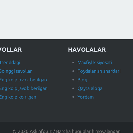
VOLLAR
HAVOLALAR
Trenddagi
Maxfiylik siyosati
So'nggi savollar
Foydalanish shartlari
Eng ko'p ovoz berilgan
Blog
Eng ko'p javob berilgan
Qayta aloqa
Eng ko'p ko'rilgan
Yordam
© 2020 AskInfo.uz / Barcha huquqlar himoyalangan