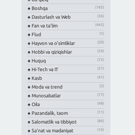
(182)
Boshqa
(56)
Dasturlash va Web
(465)
Fan va ta'lim
(1)
Flud
(20)
Hayvon va o'simliklar
(24)
Hobbi va qiziqishlar
(72)
Huquq
(57)
Hi-Tech va IT
(41)
Kasb
(3)
Moda va trend
(17)
Munosabatlar
(48)
Oila
(11)
Pazandalik, taom
(86)
Salomatlik va tibbiyot
(16)
Sa'nat va madaniyat