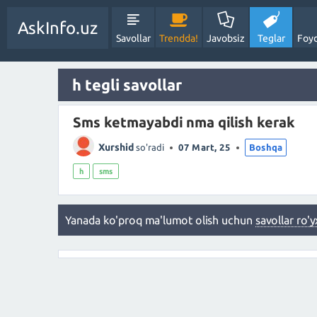
AskInfo.uz
Savollar
Trendda!
Javobsiz
Teglar
Foyd
h tegli savollar
Sms ketmayabdi nma qilish kerak
Xurshid
so'radi
07 Mart, 25
Boshqa
h
sms
Yanada ko'proq ma'lumot olish uchun
savollar ro'y