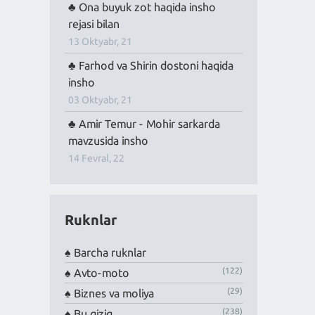
Ona buyuk zot haqida insho
rejasi bilan
13 Oktyabr, 21
Farhod va Shirin dostoni haqida
insho
03 Oktyabr, 21
Amir Temur - Mohir sarkarda
mavzusida insho
14 Fevral, 22
Ruknlar
Barcha ruknlar
(122)
Avto-moto
(29)
Biznes va moliya
(238)
Bu qiziq