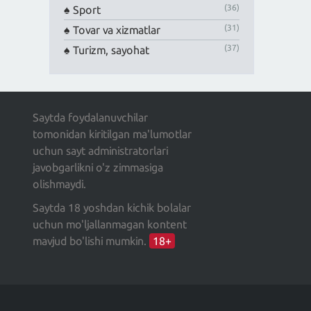
(36)
Sport
(31)
Tovar va xizmatlar
(37)
Turizm, sayohat
Saytda foydalanuvchilar
tomonidan kiritilgan ma'lumotlar
uchun sayt administratorlari
javobgarlikni o'z zimmasiga
olishmaydi.
Saytda 18 yoshdan kichik bolalar
uchun mo'ljallanmagan kontent
mavjud bo'lishi mumkin.
18+