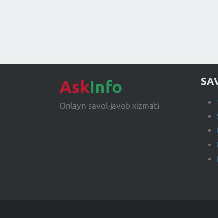
SA
Ask
Info
Onlayn savol-javob xizmati