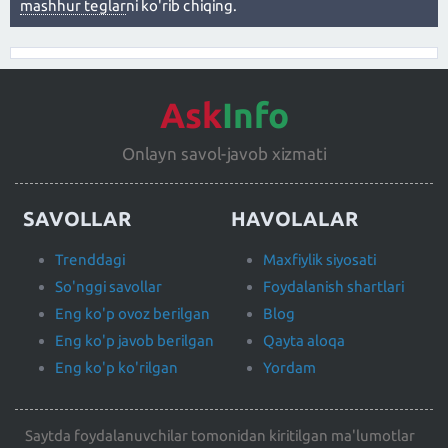
mashhur teglar
ni ko'rib chiqing.
Ask
Info
Onlayn savol-javob xizmati
SAVOLLAR
HAVOLALAR
Trenddagi
Maxfiylik siyosati
So'nggi savollar
Foydalanish shartlari
Eng ko'p ovoz berilgan
Blog
Eng ko'p javob berilgan
Qayta aloqa
Eng ko'p ko'rilgan
Yordam
Saytda foydalanuvchilar tomonidan kiritilgan ma'lumotlar