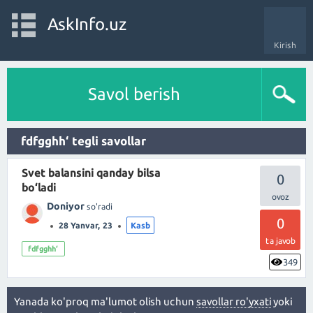
AskInfo.uz
Kirish
Savol berish
fdfgghh‘ tegli savollar
Svet balansini qanday bilsa
0
bo‘ladi
Doniyor
so'radi
0
28 Yanvar, 23
Kasb
ta javob
fdfgghh‘
349
Yanada ko'proq ma'lumot olish uchun
savollar ro'yxati
yoki