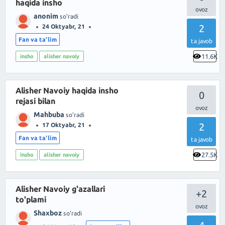
haqida insho
anonim
so'radi
2
24 Oktyabr, 21
Fan va ta'lim
ta javob
11.6K
insho
alisher navoiy
Alisher Navoiy haqida insho
0
rejasi bilan
Mahbuba
so'radi
2
17 Oktyabr, 21
Fan va ta'lim
ta javob
27.5K
insho
alisher navoiy
Alisher Navoiy g'azallari
+2
to'plami
Shaxboz
so'radi