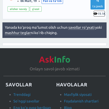
4
06 Mart, 19
Fan va ta'lim
ta javob
alisher navoiy
g'azal
19.1K
Yanada ko'proq ma'lumot olish uchun
savollar ro'yxati
yoki
mashhur teglar
ni ko'rib chiqing.
Ask
Info
Onlayn savol-javob xizmati
SAVOLLAR
HAVOLALAR
Trenddagi
Maxfiylik siyosati
So'nggi savollar
Foydalanish shartlari
Eng ko'p ovoz berilgan
Blog