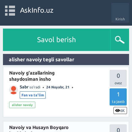
AskInfo.uz
Kirish
Savol berish
alisher navoiy tegli savollar
Navoiy g'azallarining
0
shaydosiman insho
Sabr
so'radi
24 Noyabr, 21
1
Fan va ta'lim
ta javob
alisher navoiy
6K
Navoiy va Husayn Boyqaro
0