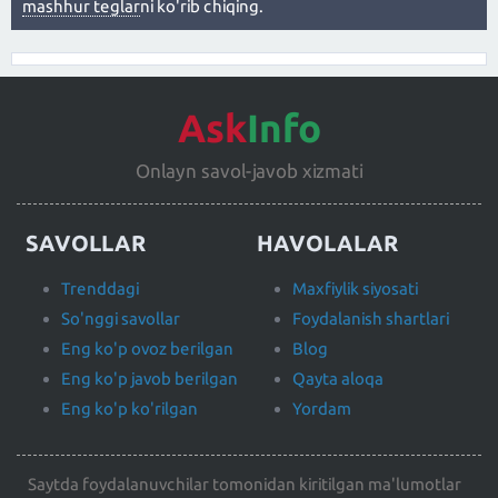
mashhur teglar
ni ko'rib chiqing.
Ask
Info
Onlayn savol-javob xizmati
SAVOLLAR
HAVOLALAR
Trenddagi
Maxfiylik siyosati
So'nggi savollar
Foydalanish shartlari
Eng ko'p ovoz berilgan
Blog
Eng ko'p javob berilgan
Qayta aloqa
Eng ko'p ko'rilgan
Yordam
Saytda foydalanuvchilar tomonidan kiritilgan ma'lumotlar