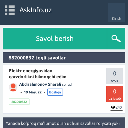
AskInfo.uz
Kirish
Savol berish
882000832 tegli savollar
Elektr energiyasidan
0
qarzdorlikni bilmoqchi edim
Abdirahmonov Sherali
so'radi
0
19 May, 22
Boshqa
ta javob
882000832
240
Yanada ko'proq ma'lumot olish uchun
savollar ro'yxati
yoki