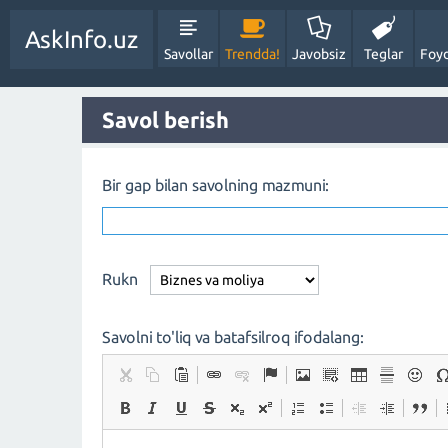
AskInfo.uz
Savollar
Trendda!
Javobsiz
Teglar
Foyd
Savol berish
Bir gap bilan savolning mazmuni:
Rukn
Savolni to'liq va batafsilroq ifodalang: