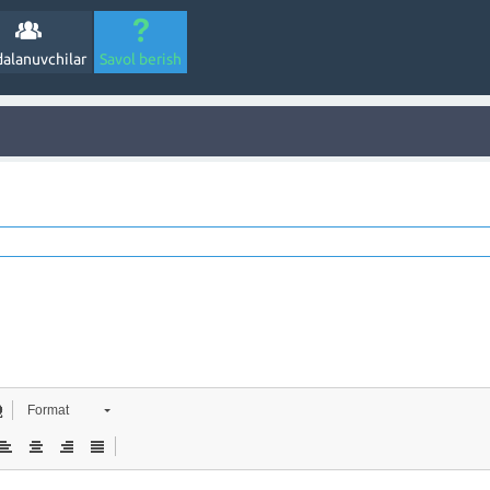
alanuvchilar
Savol berish
Format