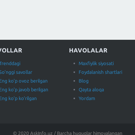
VOLLAR
HAVOLALAR
Trenddagi
Maxfiylik siyosati
So'nggi savollar
Foydalanish shartlari
Eng ko'p ovoz berilgan
Blog
Eng ko'p javob berilgan
Qayta aloqa
Eng ko'p ko'rilgan
Yordam
© 2020 AskInfo.uz / Barcha huquqlar himoyalangan