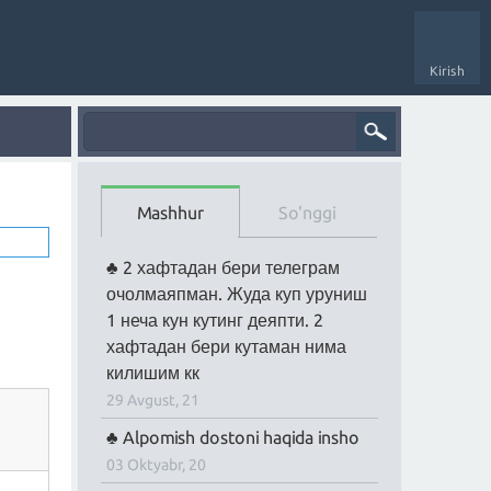
Kirish
Mashhur
So'nggi
2 хафтадан бери телеграм
очолмаяпман. Жуда куп уруниш
1 неча кун кутинг деяпти. 2
хафтадан бери кутаман нима
килишим кк
29 Avgust, 21
Alpomish dostoni haqida insho
03 Oktyabr, 20