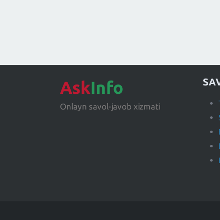
SA
Ask
Info
Onlayn savol-javob xizmati