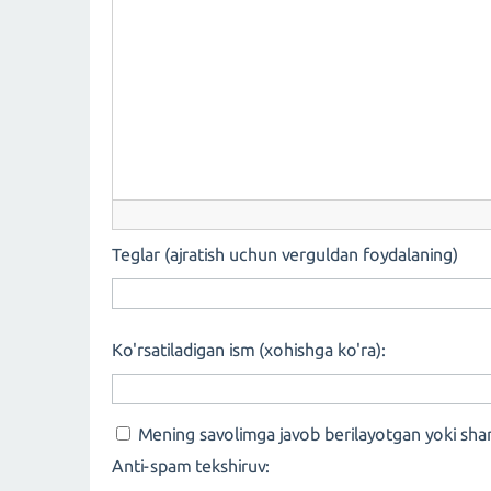
Teglar (ajratish uchun verguldan foydalaning)
Ko'rsatiladigan ism (xohishga ko'ra):
Mening savolimga javob berilayotgan yoki sha
Anti-spam tekshiruv: