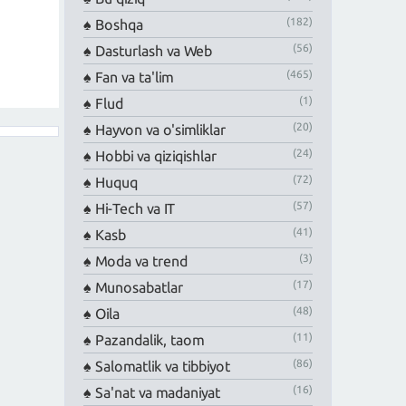
(182)
Boshqa
(56)
Dasturlash va Web
(465)
Fan va ta'lim
(1)
Flud
(20)
Hayvon va o'simliklar
(24)
Hobbi va qiziqishlar
(72)
Huquq
(57)
Hi-Tech va IT
(41)
Kasb
(3)
Moda va trend
(17)
Munosabatlar
(48)
Oila
(11)
Pazandalik, taom
(86)
Salomatlik va tibbiyot
(16)
Sa'nat va madaniyat