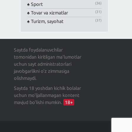
(36)
Sport
(31)
Tovar va xizmatlar
(37)
Turizm, sayohat
Saytda foydalanuvchilar
tomonidan kiritilgan ma'lumotlar
uchun sayt administratorlari
javobgarlikni o'z zimmasiga
olishmaydi.
Saytda 18 yoshdan kichik bolalar
uchun mo'ljallanmagan kontent
mavjud bo'lishi mumkin.
18+