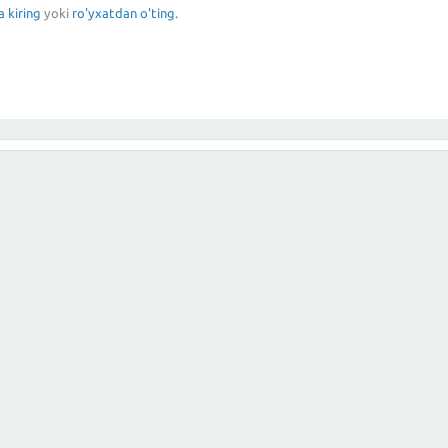
a kiring
yoki
ro'yxatdan o'ting.