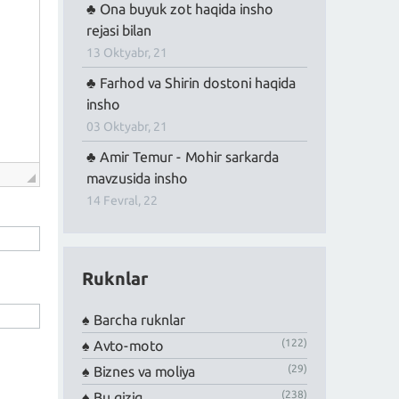
Ona buyuk zot haqida insho
rejasi bilan
13 Oktyabr, 21
Farhod va Shirin dostoni haqida
insho
03 Oktyabr, 21
Amir Temur - Mohir sarkarda
mavzusida insho
14 Fevral, 22
Ruknlar
Barcha ruknlar
(122)
Avto-moto
(29)
Biznes va moliya
(238)
Bu qiziq