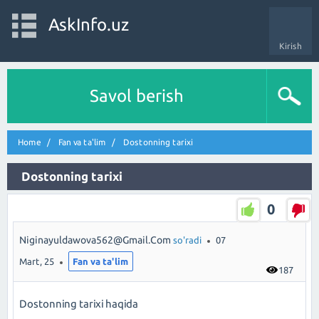
AskInfo.uz
Kirish
Savol berish
Home
Fan va ta'lim
Dostonning tarixi
Dostonning tarixi
0
Niginayuldawova562@gmail.com
so'radi
07
Mart, 25
Fan va ta'lim
187
Dostonning tarixi haqida