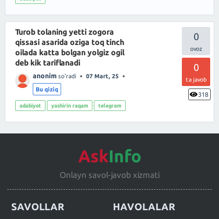
Turob tolaning yetti zogora
0
qissasi asarida oziga toq tinch
oilada katta bolgan yolgiz ogil
deb kik tariflanadi
0
anonim
so'radi
07 Mart, 25
ta javob
Bu qiziq
318
adabiyot
yashirin raqam
telegram
Ask
Info
Onlayn savol-javob xizmati
SAVOLLAR
HAVOLALAR