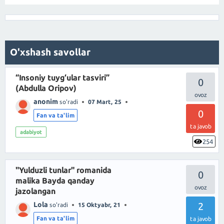
O'xshash savollar
“Insoniy tuyg‘ular tasviri”
0
(Abdulla Oripov)
anonim
so'radi
07 Mart, 25
0
Fan va ta'lim
ta javob
adabiyot
254
"Yulduzli tunlar" romanida
0
malika Bayda qanday
jazolangan
Lola
2
so'radi
15 Oktyabr, 21
Fan va ta'lim
ta javob