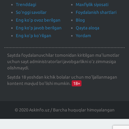
Trenddagi
Maxfiylik siyosati
So'nggi savollar
Foydalanish shartlari
Eng ko'p ovoz berilgan
Blog
Eng ko'p javob berilgan
Qayta aloqa
Eng ko'p ko'rilgan
Yordam
Saytda foydalanuvchilar tomonidan kiritilgan ma'lumotlar
uchun sayt administratorlari javobgarlikni o'z zimmasiga
olishmaydi.
Saytda 18 yoshdan kichik bolalar uchun mo'ljallanmagan
kontent mavjud bo'lishi mumkin.
18+
© 2020 AskInfo.uz / Barcha huquqlar himoyalangan