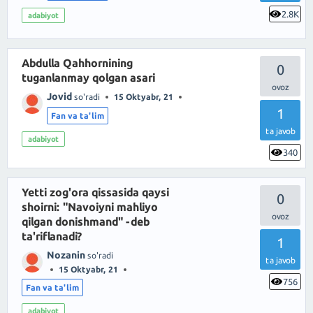
2.8K
adabiyot
Abdulla Qahhornining
0
tuganlanmay qolgan asari
Jovid
so'radi
15 Oktyabr, 21
1
Fan va ta'lim
ta javob
adabiyot
340
Yetti zog'ora qissasida qaysi
0
shoirni: "Navoiyni mahliyo
qilgan donishmand" -deb
ta'riflanadi?
1
Nozanin
so'radi
ta javob
15 Oktyabr, 21
756
Fan va ta'lim
adabiyot