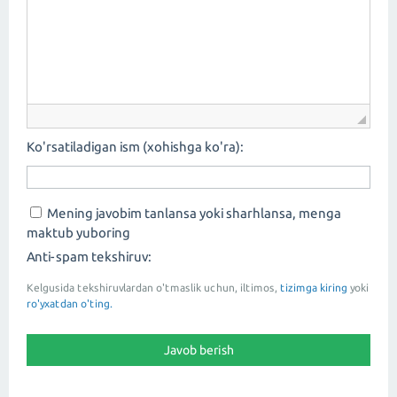
Ko'rsatiladigan ism (xohishga ko'ra):
Mening javobim tanlansa yoki sharhlansa, menga
maktub yuboring
Anti-spam tekshiruv:
Kelgusida tekshiruvlardan o'tmaslik uchun, iltimos,
tizimga kiring
yoki
ro'yxatdan o'ting.