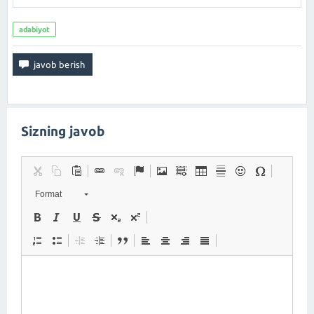
adabiyot
Sizning javob
Format