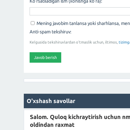
Ko'rsatiladigan ism (xohishga ko'ra):
Mening javobim tanlansa yoki sharhlansa, me
Anti-spam tekshiruv:
Kelgusida tekshiruvlardan o'tmaslik uchun, iltimos,
tizimg
O'xshash savollar
Salom. Quloq kichraytirish uchun nma
oldindan raxmat