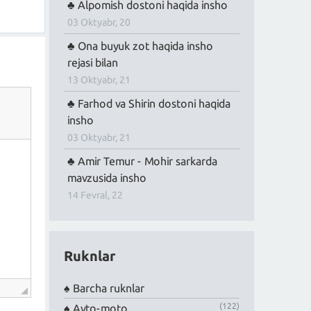
Alpomish dostoni haqida insho
03 Oktyabr, 20
Ona buyuk zot haqida insho
rejasi bilan
13 Oktyabr, 21
Farhod va Shirin dostoni haqida
insho
03 Oktyabr, 21
Amir Temur - Mohir sarkarda
mavzusida insho
14 Fevral, 22
Ruknlar
Barcha ruknlar
(122)
Avto-moto