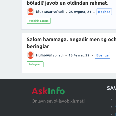
bõladi? javob un oldindan rahmat.
Muxtasar
so'radi
25 Avgust, 21
Boshqa
yashirin raqam
Salom hammaga. negadir men tg oc
beringlar
Humoyun
so'radi
13 Fevral, 22
Boshqa
telegram
SA
Ask
Info
Onlayn savol-javob xizmati