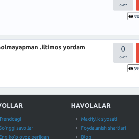
33
holmayapman .iltimos yordam
0
39
VOLLAR
HAVOLALAR
Trenddagi
Maxfiylik siyosati
So'nggi savollar
Foydalanish shartlari
Eng ko'p ovoz berilgan
Blog