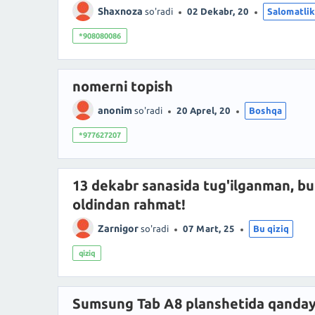
Shaxnoza
so'radi
02 Dekabr, 20
Salomatlik
*908080086
nomerni topish
anonim
so'radi
20 Aprel, 20
Boshqa
*977627207
13 dekabr sanasida tug'ilganman, bu
oldindan rahmat!
Zarnigor
so'radi
07 Mart, 25
Bu qiziq
qiziq
Sumsung Tab A8 planshetida qanday q