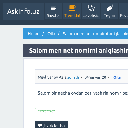
AskInfo.uz
Savollar
Trendda!
Javobsiz
Teglar
Foyd
Home
Oila
Salom men net nomirni aniqlashi
Salom men net nomirni aniqlashi
Mavliyanov Aziz
so'radi
04 Yanvar, 20
Oila
Salom bir necha oydan beri yashirin nomir bez
*977627207