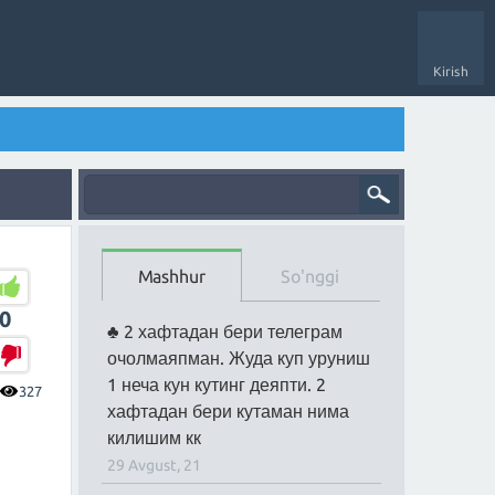
Kirish
Mashhur
So'nggi
0
2 хафтадан бери телеграм
очолмаяпман. Жуда куп уруниш
1 неча кун кутинг деяпти. 2
327
хафтадан бери кутаман нима
килишим кк
29 Avgust, 21