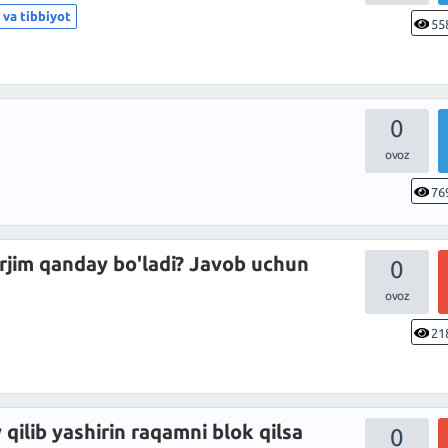
 va tibbiyot
55
0
76
rjim qanday bo'ladi? Javob uchun
0
21
ilib yashirin raqamni blok qilsa
0