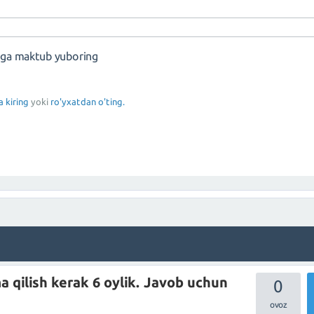
nga maktub yuboring
a kiring
yoki
ro'yxatdan o'ting.
 qilish kerak 6 oylik. Javob uchun
0