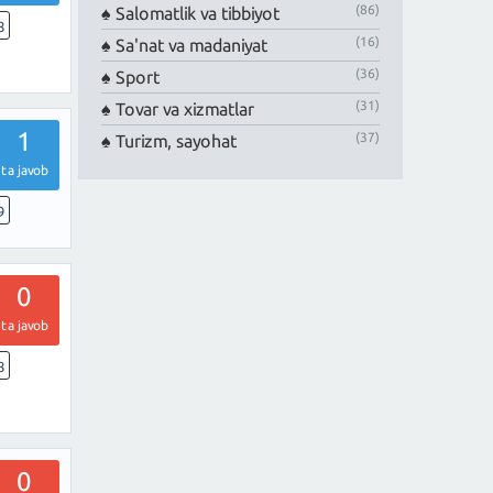
(86)
Salomatlik va tibbiyot
8
(16)
Sa'nat va madaniyat
(36)
Sport
(31)
Tovar va xizmatlar
1
(37)
Turizm, sayohat
ta javob
9
0
ta javob
8
0