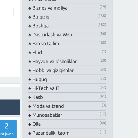
(29)
Biznes va moliya
(238)
Bu qiziq
(182)
Boshqa
(56)
Dasturlash va Web
(465)
Fan va ta'lim
(1)
Flud
(20)
Hayvon va o'simliklar
(24)
Hobbi va qiziqishlar
(72)
Huquq
(57)
Hi-Tech va IT
(41)
Kasb
(3)
Moda va trend
(17)
Munosabatlar
(48)
Oila
2
(11)
Pazandalik, taom
ta javob