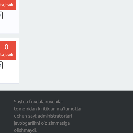
ta javob
8
0
ta javob
5
Saytda foydalanuvchilar
tomonidan kiritilgan ma'lumotlar
uchun sayt administratorlari
javobgarlikni o'z zimmasiga
olishmaydi.