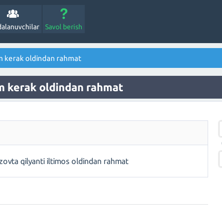
alanuvchilar
Savol berish
m kerak oldindan rahmat
m kerak oldindan rahmat
ovta qilyanti iltimos oldindan rahmat