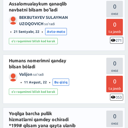
Assalomualaykum qanaqlib
0
navbatni bilsam bo'ladi
BEKBUTAYEV SULAYMAN
0
UZOQOVICH
so'radi
21 Sentyabr, 22
Avto-moto
ta javob
271
o'z raqamimni bilish kod kerak
Humans nomerimni qanday
0
bilsan bóladi
Valijon
so'radi
0
11 Avgust, 22
Bu qiziq
ta javob
o'z raqamimni bilish kod kerak
353
Yoqilga barcha pullik
0
hizmatlarni qamdey ochiradi
*199# qilsam yana qayta ulanib