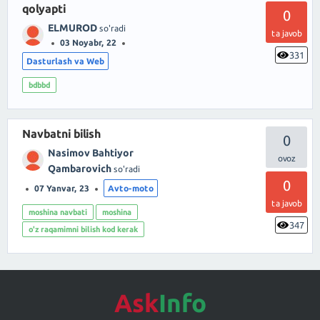
qolyapti
0
ELMUROD
so'radi
ta javob
03 Noyabr, 22
331
Dasturlash va Web
bdbbd
Navbatni bilish
0
Nasimov Bahtiyor
Qambarovich
so'radi
0
07 Yanvar, 23
Avto-moto
ta javob
moshina navbati
moshina
347
o'z raqamimni bilish kod kerak
Ask
Info