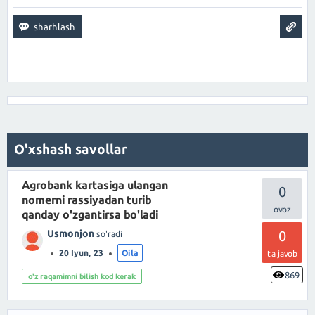
O'xshash savollar
Agrobank kartasiga ulangan
0
nomerni rassiyadan turib
qanday o'zgantirsa bo'ladi
Usmonjon
0
so'radi
20 Iyun, 23
Oila
ta javob
869
o'z raqamimni bilish kod kerak