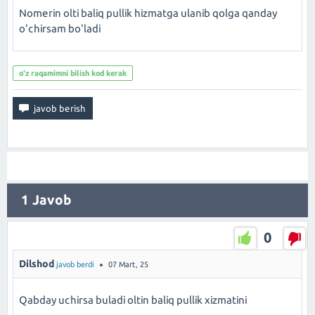
Nomerin olti baliq pullik hizmatga ulanib qolga qanday
o'chirsam bo'ladi
o'z raqamimni bilish kod kerak
1
Javob
0
Dilshod
javob berdi
07 Mart, 25
Qabday uchirsa buladi oltin baliq pullik xizmatini