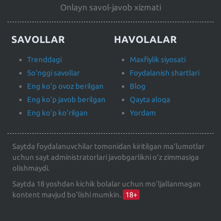
Onlayn savol-javob xizmati
SAVOLLAR
HAVOLALAR
Trenddagi
Maxfiylik siyosati
So'nggi savollar
Foydalanish shartlari
Eng ko'p ovoz berilgan
Blog
Eng ko'p javob berilgan
Qayta aloqa
Eng ko'p ko'rilgan
Yordam
Saytda foydalanuvchilar tomonidan kiritilgan ma'lumotlar
uchun sayt administratorlari javobgarlikni o'z zimmasiga
olishmaydi.
Saytda 18 yoshdan kichik bolalar uchun mo'ljallanmagan
kontent mavjud bo'lishi mumkin.
18+