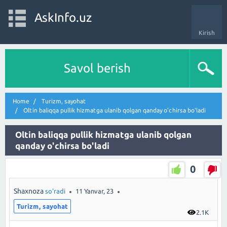
AskInfo.uz
Kirish
Savol berish
Home
Turizm, sayohat
Oltin baliqqa pullik hizmatga ulanib qolgan qanday o'chirsa bo'ladi
Oltin baliqqa pullik hizmatga ulanib qolgan
qanday o'chirsa bo'ladi
0
Shaxnoza
so'radi
11 Yanvar, 23
Turizm, sayohat
2.1K