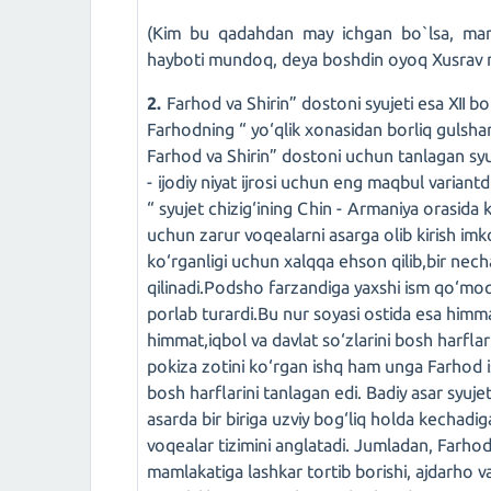
(Kim bu qadahdan may ichgan bo`lsa, maml
hayboti mundoq, deya boshdin oyoq Xusrav ma
2.
Farhod va Shirin” dostoni syujeti esa XII 
Farhodning “ yo‘qlik xonasidan borliq gulshani
Farhod va Shirin” dostoni uchun tanlagan sy
- ijodiy niyat ijrosi uchun eng maqbul variant
“ syujet chizig‘ining Chin - Armaniya orasida
uchun zarur voqealarni asarga olib kirish imk
ko‘rganligi uchun xalqqa ehson qilib,bir nech
qilinadi.Podsho farzandiga yaxshi ism qo‘moqch
porlab turardi.Bu nur soyasi ostida esa himma
himmat,iqbol va davlat so‘zlarini bosh harflar
pokiza zotini ko‘rgan ishq ham unga Farhod ism
bosh harflarini tanlagan edi. Badiy asar syuje
asarda bir biriga uzviy bog‘liq holda kechadi
voqealar tizimini anglatadi. Jumladan, Farhod
mamlakatiga lashkar tortib borishi, ajdarho v