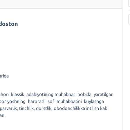
 doston
arida
ahon klassik adabiyotining muhabbat bobida yaratilgan
ubor yoshning haroratli sof muhabbatini kuylashga
varlik, tinchlik, do`stlik, obodonchilikka intilish kabi
an.