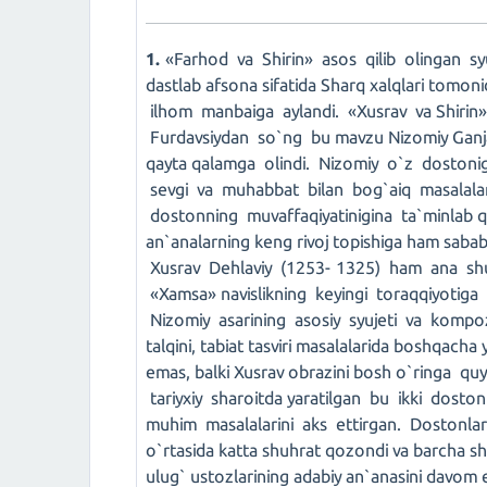
1.
«Farhod va Shirin» asos qilib olingan s
dastlab afsona sifatida Sharq xalqlari tomon
ilhom manbaiga aylandi. «Xusrav va Shirin
Furdavsiydan so`ng bu mavzu Nizomiy Ganjav
qayta qalamga olindi. Nizomiy o`z dostoniga
sevgi va muhabbat bilan bog`aiq masalalarni 
dostonning muvaffaqiyatinigina ta`minlab qo
an`analarning keng rivoj topishiga ham saba
Xusrav Dehlaviy (1253- 1325) ham ana shu
«Xamsa» navislikning keyingi toraqqiyotiga
Nizomiy asarining asosiy syujeti va kompoz
talqini, tabiat tasviri masalalarida boshqacha
emas, balki Xusrav obrazini bosh o`ringa quy
tariyxiy sharoitda yaratilgan bu ikki doston
muhim masalalarini aks ettirgan. Dostonlar bi
o`rtasida katta shuhrat qozondi va barcha sh
ulug` ustozlarining adabiy an`anasini davom e