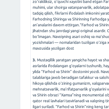
zo‘rakiliksiz, o‘quvchi xayolini band etgan Fa
muhimi, ular shoirga vatanparvarlik, adolatpa
tadqiq qilish, fikrlarni ifodalash imkonini yar
Farhodning Shiringa va Shirinning Farhodga
an’analarini davom ettirgan.“Farhod va Shirin” 
jihatndan shu janrdagi yangi original asardi
bo‘lmagan. Navoiyning asari oshiq va ma’shu
yozishmalari — nomalaridan tuzilgan o‘ziga x
mavzusida yozilgan dost
3.
Mustaqillik yaratgan yangicha hayot va sha
asrlarida ifodalangan g‘oyalarni tushunib, h
yilda “Farhod va Shirin” dostonini yozdi. Nav
talablariga javob beradigan tafakkur va salohi
hikoya qilishda o‘zining gumanizm, xalqparvarli
mehnatsevarlik, ma’rifatparvarlik g‘oyalarini va
va Shirin obrazi “Xamsa”ning monumental obr
qator real lavhalari tasvirlanadi va xalqning 
ilgari suriladi. “Farhod va Shirin”ning keng t