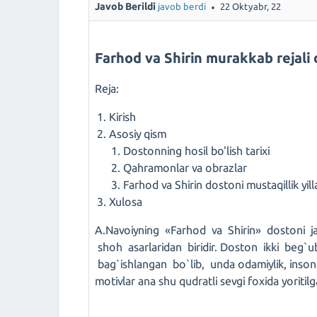
Javob Berildi
javob berdi
22 Oktyabr, 22
Farhod va Shirin murakkab rejali
Reja:
Kirish
Asosiy qism
Dostonning hosil bo'lish tarixi
Qahramonlar va obrazlar
Farhod va Shirin dostoni mustaqillik yill
Xulosa
A.Navoiyning «Farhod va Shirin» dostoni j
shoh asarlaridan biridir. Doston ikki beg`
bag`ishlangan bo`lib, unda odamiylik, insonpar
motivlar ana shu qudratli sevgi foxida yoritilg