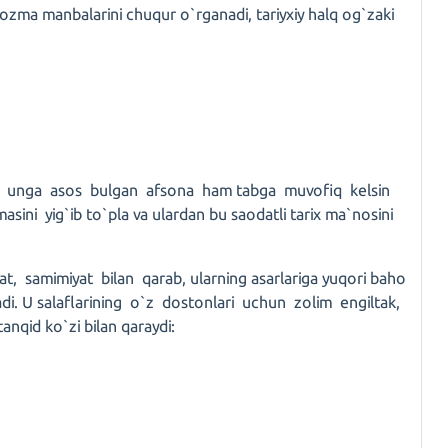
yozma manbalarini chuqur o`rganadi, tariyxiy halq og`zaki
ng, unga asos bulgan afsona ham tabga muvofiq kelsin
ini yig`ib to`pla va ulardan bu saodatli tarix ma`nosini
t, samimiyat bilan qarab, ularning asarlariga yuqori baho
adi. U salaflarining o`z dostonlari uchun zolim engiltak,
anqid ko`zi bilan qaraydi: