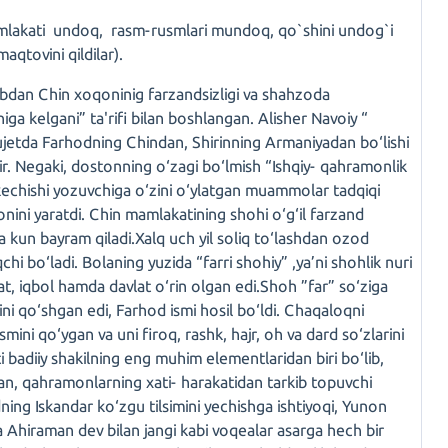
akati undoq, rasm-rusmlari mundoq, qo`shini undog`i
qtovini qildilar).
bobdan Chin xoqoninig farzandsizligi va shahzoda
ga kelgani” ta'rifi bilan boshlangan. Alisher Navoiy “
ujetda Farhodning Chindan, Shirinning Armaniyadan bo‘lishi
dir. Negaki, dostonning o‘zagi bo‘lmish “Ishqiy- qahramonlik
 kechishi yozuvchiga o‘zini o‘ylatgan muammolar tadqiqi
onini yaratdi. Chin mamlakatining shohi o‘g‘il farzand
a kun bayram qiladi.Xalq uch yil soliq to‘lashdan ozod
i bo‘ladi. Bolaning yuzida “farri shohiy” ,ya’ni shohlik nuri
t, iqbol hamda davlat o‘rin olgan edi.Shoh ”far” so‘ziga
ini qo‘shgan edi, Farhod ismi hosil bo‘ldi. Chaqaloqni
ini qo‘ygan va uni firoq, rashk, hajr, oh va dard so‘zlarini
ti badiiy shakilning eng muhim elementlaridan biri bo‘lib,
gan, qahramonlarning xati- harakatidan tarkib topuvchi
ning Iskandar ko‘zgu tilsimini yechishga ishtiyoqi, Yunon
a Ahiraman dev bilan jangi kabi voqealar asarga hech bir