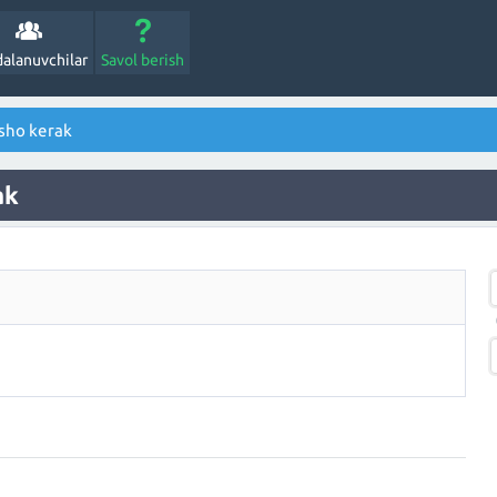
alanuvchilar
Savol berish
nsho kerak
ak