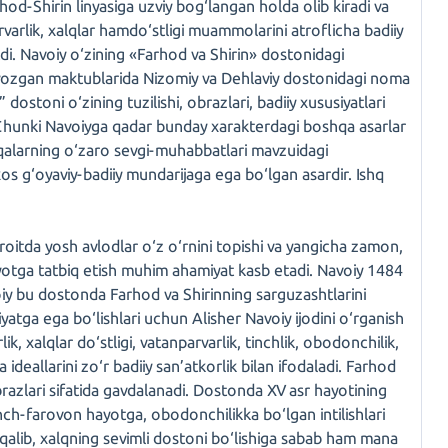
rhod-Shirin linyasiga uzviy bog‘langan holda olib kiradi va
rvarlik, xalqlar hamdo‘stligi muammolarini atroflicha badiiy
atdi. Navoiy o‘zining «Farhod va Shirin» dostonidagi
 yozgan maktublarida Nizomiy va Dehlaviy dostonidagi noma
dostoni o‘zining tuzilishi, obrazlari, badiiy xususiyatlari
r. Chunki Navoiyga qadar bunday xarakterdagi boshqa asarlar
qalarning o‘zaro sevgi-muhabbatlari mavzuidagi
os g‘oyaviy-badiiy mundarijaga ega bo‘lgan asardir. Ishq
roitda yosh avlodlar o‘z o‘rnini topishi va yangicha zamon,
ayotga tatbiq etish muhim ahamiyat kasb etadi. Navoiy 1484
oiy bu dostonda Farhod va Shirinning sarguzashtlarini
yatga ega bo‘lishlari uchun Alisher Navoiy ijodini o‘rganish
k, xalqlar do‘stligi, vatanparvarlik, tinchlik, obodonchilik,
 ideallarini zo‘r badiiy san’atkorlik bilan ifodaladi. Farhod
azlari sifatida gavdalanadi. Dostonda XV asr hayotining
tinch-farovon hayotga, obodonchilikka bo‘lgan intilishlari
arqalib, xalqning sevimli dostoni bo‘lishiga sabab ham mana