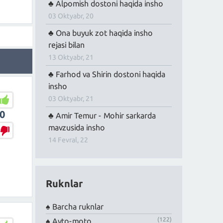
Alpomish dostoni haqida insho
03 Oktyabr, 20
Ona buyuk zot haqida insho
rejasi bilan
13 Oktyabr, 21
Farhod va Shirin dostoni haqida
insho
03 Oktyabr, 21
0
Amir Temur - Mohir sarkarda
mavzusida insho
14 Fevral, 22
Ruknlar
Barcha ruknlar
(122)
Avto-moto