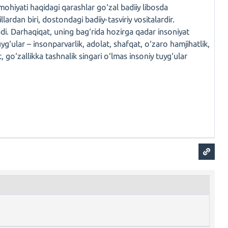
mohiyati haqidagi qarashlar go‘zal badiiy libosda
ardan biri, dostondagi badiiy-tasviriy vositalardir.
adi. Darhaqiqat, uning bag‘rida hozirga qadar insoniyat
yg‘ular – insonparvarlik, adolat, shafqat, o‘zaro hamjihatlik,
go‘zallikka tashnalik singari o‘lmas insoniy tuyg‘ular