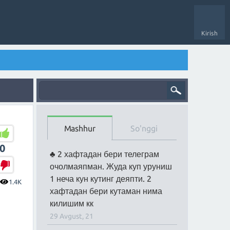
Kirish
Mashhur
So'nggi
0
2 хафтадан бери телеграм
очолмаяпман. Жуда куп уруниш
1 неча кун кутинг деяпти. 2
1.4K
хафтадан бери кутаман нима
килишим кк
29 Avgust, 21