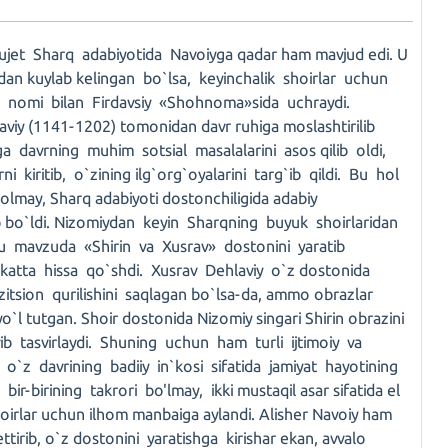
yujet Sharq adabiyotida Navoiyga qadar ham mavjud edi. U
idan kuylab kelingan bo`lsa, keyinchalik shoirlar uchun
» nomi bilan Firdavsiy «Shohnoma»sida uchraydi.
iy (1141-1202) tomonidan davr ruhiga moslashtirilib
 davrning muhim sotsial masalalarini asos qilib oldi,
kiritib, o`zining ilg`org`oyalarini targ`ib qildi. Bu hol
lmay, Sharq adabiyoti dostonchiligida adabiy
b bo`ldi. Nizomiydan keyin Sharqning buyuk shoirlaridan
 mavzuda «Shirin va Xusrav» dostonini yaratib
 katta hissa qo`shdi. Xusrav Dehlaviy o`z dostonida
itsion qurilishini saqlagan bo`lsa-da, ammo obrazlar
 yo`l tutgan. Shoir dostonida Nizomiy singari Shirin obrazini
ib tasvirlaydi. Shuning uchun ham turli ijtimoiy va
 o`z davrining badiiy in`kosi sifatida jamiyat hayotining
r-birining takrori bo'lmay, ikki mustaqil asar sifatida el
oirlar uchun ilhom manbaiga aylandi. Alisher Navoiy ham
ttirib, o`z dostonini yaratishga kirishar ekan, avvalo