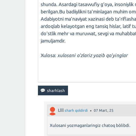
shunda. Asardagi tasavvufiy g‘oya, insoniylik 
berilgan.Bu badiiylikni ta’minlagan muhim omill
Adabiyotni ma’naviyat xazinasi deb ta’riflash
ardoqlab kelayotgan eng tansiq hislar, latif tu
do‘stlik mehr va muruvvat, sevgi va muhabbat, 
jamuljamdir.
Xulosa:
xulosani o'zlariz yozib qo'yinglar
Llll
sharh qoldirdi
07 Mart, 25
Xulosani yozmaganlaringiz chatoq bòlibdi.