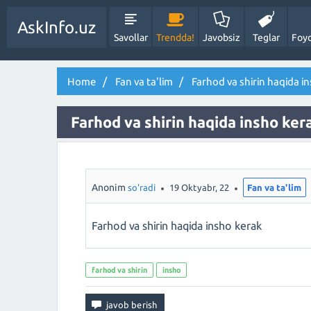
AskInfo.uz
Savollar
Trendda!
Javobsiz
Teglar
Foyd
Home
Fan va ta'lim
Farhod va shirin haqida i
Farhod va shirin haqida insho ker
Anonim
so'radi
19 Oktyabr, 22
Fan va ta'lim
Farhod va shirin haqida insho kerak
farhod va shirin
insho