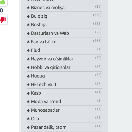
(29)
Biznes va moliya
0
(238)
Bu qiziq
(182)
Boshqa
(56)
Dasturlash va Web
(465)
Fan va ta'lim
(1)
Flud
(20)
Hayvon va o'simliklar
(24)
Hobbi va qiziqishlar
(72)
Huquq
(57)
Hi-Tech va IT
(41)
Kasb
(3)
Moda va trend
(17)
Munosabatlar
(48)
Oila
(11)
Pazandalik, taom