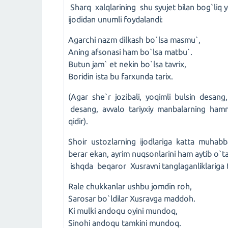
Sharq xalqlarining shu syujet bilan bog`liq 
ijodidan unumli foydalandi:
Agarchi nazm dilkash bo`lsa masmu`,
Aning afsonasi ham bo`lsa matbu`.
Butun jam` et nekin bo`lsa tavrix,
Boridin ista bu farxunda tarix.
(Agar she`r jozibali, yoqimli bulsin desa
desang, avvalo tariyxiy manbalarning hammas
qidir).
Shoir ustozlarning ijodlariga katta muhabba
berar ekan, ayrim nuqsonlarini ham aytib o`t
ishqda beqaror Xusravni tanglaganliklariga t
Rale chukkanlar ushbu jomdin roh,
Sarosar bo`ldilar Xusravga maddoh.
Ki mulki andoqu oyini mundoq,
Sinohi andoqu tamkini mundoq.