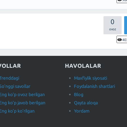
0
40
VOLLAR
HAVOLALAR
Trenddagi
Maxfiylik siyosati
So'nggi savollar
Foydalanish shartlari
Eng ko'p ovoz berilgan
Blog
Eng ko'p javob berilgan
Qayta aloqa
Eng ko'p ko'rilgan
Yordam