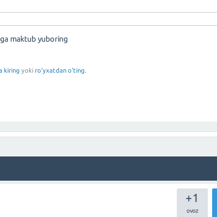
nga maktub yuboring
a kiring
yoki
ro'yxatdan o'ting.
+1