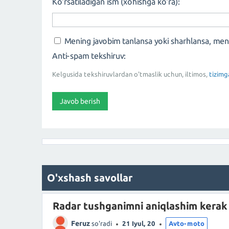
Ko'rsatiladigan ism (xohishga ko'ra):
Mening javobim tanlansa yoki sharhlansa, me
Anti-spam tekshiruv:
Kelgusida tekshiruvlardan o'tmaslik uchun, iltimos,
tizimg
O'xshash savollar
Radar tushganimni aniqlashim kerak
Feruz
so'radi
21 Iyul, 20
Avto-moto