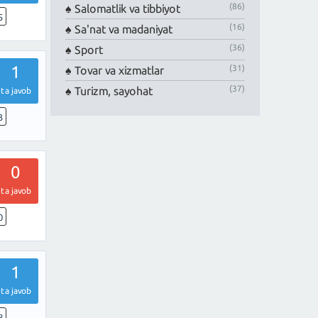
(86)
Salomatlik va tibbiyot
5
(16)
Sa'nat va madaniyat
(36)
Sport
1
(31)
Tovar va xizmatlar
(37)
Turizm, sayohat
ta javob
3
0
ta javob
0
1
ta javob
8