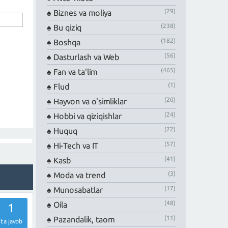
(29)
Biznes va moliya
(238)
Bu qiziq
(182)
Boshqa
(56)
Dasturlash va Web
(465)
Fan va ta'lim
(1)
Flud
(20)
Hayvon va o'simliklar
(24)
Hobbi va qiziqishlar
(72)
Huquq
(57)
Hi-Tech va IT
(41)
Kasb
(3)
Moda va trend
(17)
Munosabatlar
(48)
Oila
1
(11)
Pazandalik, taom
ta javob