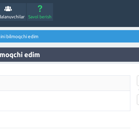
alanuvchilar
Savol berish
ini bilmoqchi edim
lmoqchi edim