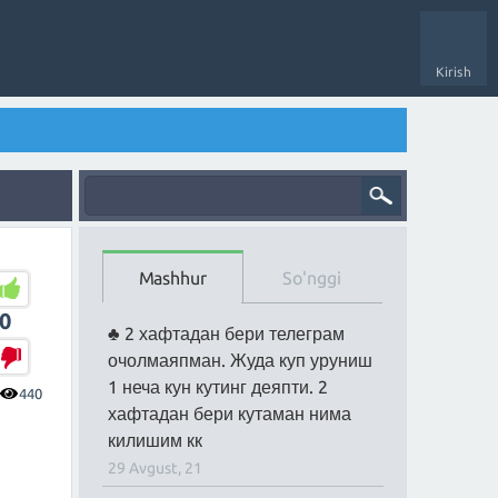
Kirish
Mashhur
So'nggi
0
2 хафтадан бери телеграм
очолмаяпман. Жуда куп уруниш
1 неча кун кутинг деяпти. 2
440
хафтадан бери кутаман нима
килишим кк
29 Avgust, 21