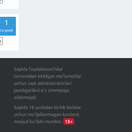
1
ta javob
3
Saytda foydalanuvchilar
tomonidan kiritilgan ma'lumotlar
uchun sayt administratorlari
javobgarlikni o'z zimmasiga
olishmaydi.
Saytda 18 yoshdan kichik bolalar
uchun mo'ljallanmagan kontent
mavjud bo'lishi mumkin.
18+