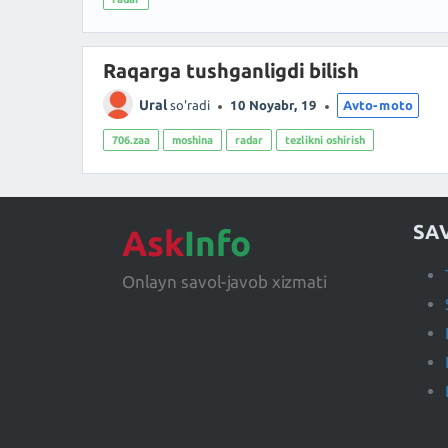
Raqarga tushganligdi bilish
Ural
so'radi
10 Noyabr, 19
Avto-moto
706.zaa
moshina
radar
tezlikni oshirish
SA
Ask
Info
Onlayn savol-javob xizmati