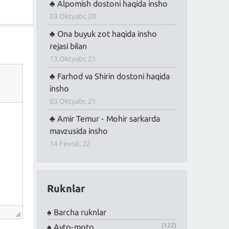
Alpomish dostoni haqida insho
03 Oktyabr, 20
Ona buyuk zot haqida insho
rejasi bilan
13 Oktyabr, 21
Farhod va Shirin dostoni haqida
insho
03 Oktyabr, 21
Amir Temur - Mohir sarkarda
mavzusida insho
14 Fevral, 22
Ruknlar
Barcha ruknlar
(122)
Avto-moto