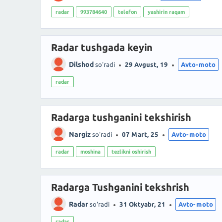
radar
993784640
telefon
yashirin raqam
Radar tushgada keyin
Dilshod
so'radi
29 Avgust, 19
Avto-moto
radar
Radarga tushganini tekshirish
Nargiz
so'radi
07 Mart, 25
Avto-moto
radar
moshina
tezlikni oshirish
Radarga Tushganini tekshrish
Radar
so'radi
31 Oktyabr, 21
Avto-moto
radar