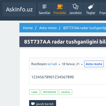
AskInfo.uz
Savollar
Trendda!
Javobsiz
Teglar
Foyd
Home
Avto-moto
85T737AA radar tushganlig
85T737AA radar tushganligini bi
Ruziboyev
so'radi
18 Yanvar, 21
Avto-moto
12345678901234567890
radar
997569228
telefon