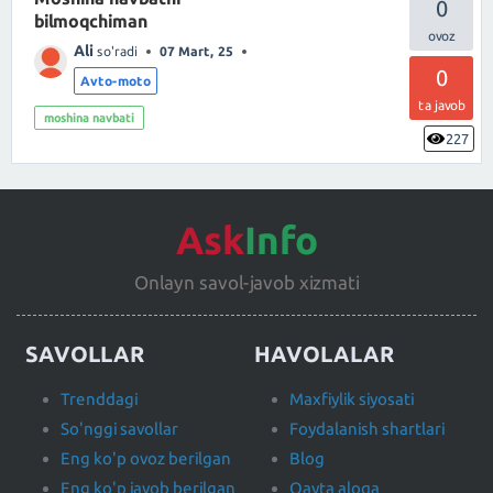
0
bilmoqchiman
Ali
so'radi
07 Mart, 25
0
Avto-moto
ta javob
moshina navbati
227
Ask
Info
Onlayn savol-javob xizmati
SAVOLLAR
HAVOLALAR
Trenddagi
Maxfiylik siyosati
So'nggi savollar
Foydalanish shartlari
Eng ko'p ovoz berilgan
Blog
Eng ko'p javob berilgan
Qayta aloqa