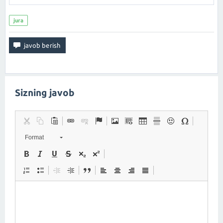
jura
Sizning javob
Format