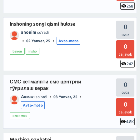
268
Inshoning songi qismi hulosa
0
anonim
so'radi
02 Yanvar, 25
Avto-moto
0
bayon
insho
ta javob
242
СМС кетмаяпти смс центрни
0
тўғрилаш керак
Акмал
so'radi
03 Yanvar, 25
0
Avto-moto
ta javob
илтимос
4.8K
Moshina navbatni