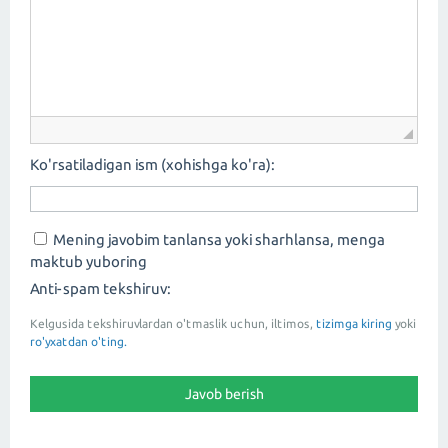
Ko'rsatiladigan ism (xohishga ko'ra):
Mening javobim tanlansa yoki sharhlansa, menga
maktub yuboring
Anti-spam tekshiruv:
Kelgusida tekshiruvlardan o'tmaslik uchun, iltimos,
tizimga kiring
yoki
ro'yxatdan o'ting.