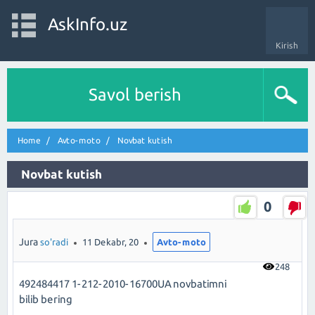
AskInfo.uz
Kirish
Savol berish
Home
Avto-moto
Novbat kutish
Novbat kutish
0
Jura
so'radi
11 Dekabr, 20
Avto-moto
248
492484417 1-212-2010-16700UA novbatimni
bilib bering