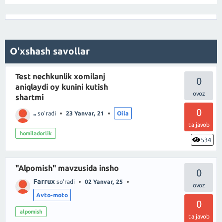
O'xshash savollar
Test nechkunlik xomilanj
0
aniqlaydi oy kunini kutish
shartmi
0
..
so'radi
23 Yanvar, 21
Oila
ta javob
homiladorlik
534
"Alpomish" mavzusida insho
0
Farrux
so'radi
02 Yanvar, 25
Avto-moto
0
alpomish
ta javob