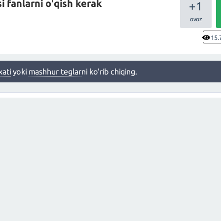
i fanlarni o'qish kerak
+1
15.
xati
yoki
mashhur teglar
ni ko'rib chiqing.