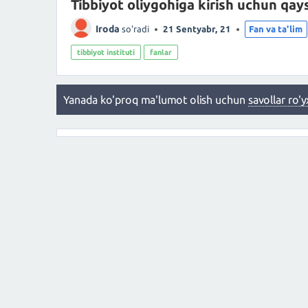
Tibbiyot oliygohiga kirish uchun qays
Iroda
so'radi
21 Sentyabr, 21
Fan va ta'lim
tibbiyot instituti
fanlar
Yanada ko'proq ma'lumot olish uchun
savollar ro'y