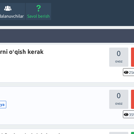
alanuvchilar
Savol berish
rni oʻqish kerak
0
25
0
iya
35