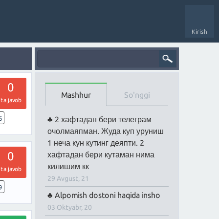
Kirish
0
Mashhur
So'nggi
ta javob
6
2 хафтадан бери телеграм
очолмаяпман. Жуда куп уруниш
1 неча кун кутинг деяпти. 2
0
хафтадан бери кутаман нима
килишим кк
ta javob
29 Avgust, 21
9
Alpomish dostoni haqida insho
03 Oktyabr, 20