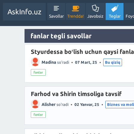
AskInfo.uz
Savollar
Trendda!
Javobsiz
Teglar
Foyd
fanlar tegli savollar
Styurdessa boʻlish uchun qaysi fanla
Madina
so'radi
07 Mart, 25
Bu qiziq
fanlar
Farhod va Shirin timsoliga tavsif
Alisher
so'radi
02 Yanvar, 25
Biznes va mol
fanlar