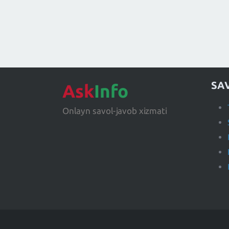
SA
Ask
Info
Onlayn savol-javob xizmati