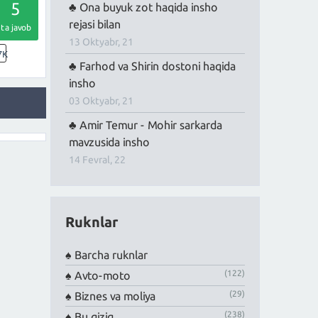
5
Ona buyuk zot haqida insho
rejasi bilan
ta javob
13 Oktyabr, 21
7K
Farhod va Shirin dostoni haqida
insho
03 Oktyabr, 21
Amir Temur - Mohir sarkarda
mavzusida insho
14 Fevral, 22
Ruknlar
Barcha ruknlar
(122)
Avto-moto
(29)
Biznes va moliya
(238)
Bu qiziq