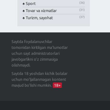
(36)
Sport
(31)
Tovar va xizmatlar
(37)
Turizm, sayohat
Saytda foydalanuvchilar
tomonidan kiritilgan ma'lumotlar
uchun sayt administratorlari
javobgarlikni o'z zimmasiga
olishmaydi.
Saytda 18 yoshdan kichik bolalar
uchun mo'ljallanmagan kontent
mavjud bo'lishi mumkin.
18+