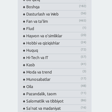
(182)
Boshqa
(56)
Dasturlash va Web
(465)
Fan va ta'lim
(1)
Flud
(20)
Hayvon va o'simliklar
(24)
Hobbi va qiziqishlar
(72)
Huquq
(57)
Hi-Tech va IT
(41)
Kasb
(3)
Moda va trend
(17)
Munosabatlar
(48)
Oila
(11)
Pazandalik, taom
(86)
Salomatlik va tibbiyot
(16)
Sa'nat va madaniyat