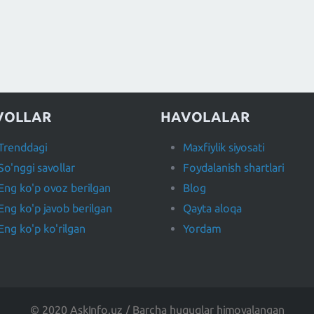
VOLLAR
HAVOLALAR
Trenddagi
Maxfiylik siyosati
So'nggi savollar
Foydalanish shartlari
Eng ko'p ovoz berilgan
Blog
Eng ko'p javob berilgan
Qayta aloqa
Eng ko'p ko'rilgan
Yordam
© 2020 AskInfo.uz / Barcha huquqlar himoyalangan