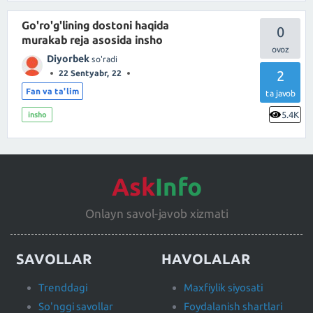
Go'ro'g'lining dostoni haqida
0
murakab reja asosida insho
Diyorbek
so'radi
2
22 Sentyabr, 22
Fan va ta'lim
ta javob
5.4K
insho
Ask
Info
Onlayn savol-javob xizmati
SAVOLLAR
HAVOLALAR
Trenddagi
Maxfiylik siyosati
So'nggi savollar
Foydalanish shartlari