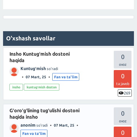
O'xshash savollar
Insho Kuntugʻmish dostoni
0
haqida
Kuntugʻmish
so'radi
0
07 Mart, 25
Fan va ta'lim
ta javob
insho
kuntugʻmish doston
269
Gʻoroʻgʻlining tugʻulishi dostoni
0
haqida insho
anonim
so'radi
07 Mart, 25
0
Fan va ta'lim