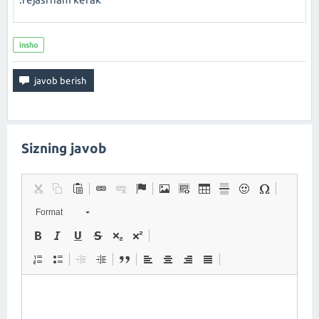
insho
Sizning javob
Format