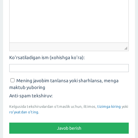
Ko'rsatiladigan ism (xohishga ko'ra):
Mening javobim tanlansa yoki sharhlansa, menga
maktub yuboring
Anti-spam tekshiruv:
Kelgusida tekshiruvlardan o'tmaslik uchun, iltimos,
tizimga kiring
yoki
ro'yxatdan o'ting.