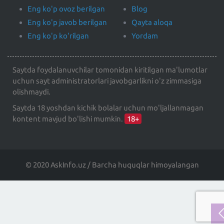
Eng ko'p ovoz berilgan
Blog
Eng ko'p javob berilgan
Qayta aloqa
Eng ko'p ko'rilgan
Yordam
Saytda foydalanuvchilar tomonidan kiritilgan ma'lumotlar
uchun sayt administratorlari javobgarlikni o'z zimmasiga
olishmaydi.
Saytda 18 yoshdan kichik bolalar uchun mo'ljallanmagan
kontent mavjud bo'lishi mumkin.
18+
© 2020 AskInfo.uz / Barcha huquqlar himoyalangan