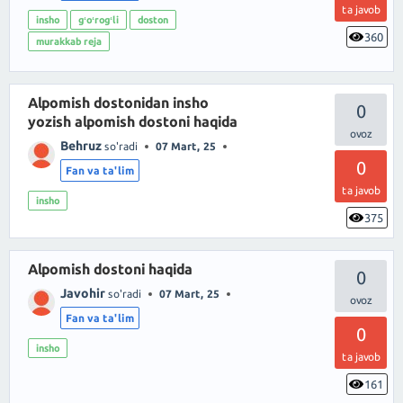
ta javob
insho
gʻoʻrogʻli
doston
360
murakkab reja
Alpomish dostonidan insho
0
yozish alpomish dostoni haqida
Behruz
so'radi
07 Mart, 25
0
Fan va ta'lim
ta javob
insho
375
Alpomish dostoni haqida
0
Javohir
so'radi
07 Mart, 25
Fan va ta'lim
0
insho
ta javob
161