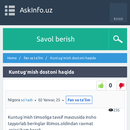
AskInfo.uz
Kirish
Savol berish
Home
Fan va ta'lim
Kuntugʻmish dostoni haqida
Kuntugʻmish dostoni haqida
0
Nigora
so'radi
02 Yanvar, 25
Fan va ta'lim
235
Kuntugʻmish timsoliga tavsif mavzusida insho
tayyorlab beringlar iltimos.oldindan raxmat
.rejasi ham kerak