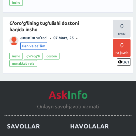
insho
Gʻoroʻgʻlining tugʻulishi dostoni
0
haqida insho
anonim
so'radi
07 Mart, 25
0
Fan va ta'lim
ta javob
insho
gʻoʻrogʻli
doston
361
murakkab reja
Ask
Info
Onlayn savol-javob xizmati
SAVOLLAR
HAVOLALAR