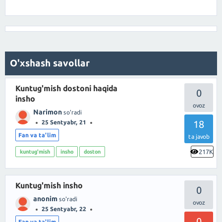
O'xshash savollar
Kuntug'mish dostoni haqida
0
insho
Narimon
so'radi
18
25 Sentyabr, 21
Fan va ta'lim
ta javob
217K
kuntug'mish
insho
doston
Kuntug'mish insho
0
anonim
so'radi
25 Sentyabr, 22
0
Fan va ta'lim