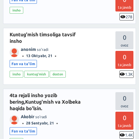
ta javob
insho
278
Kuntug'mish timsoliga tavsif
0
insho
anonim
so'radi
0
13 Oktyabr, 21
Fan va ta'lim
ta javob
1.3K
insho
kuntug'mish
doston
4ta rejali insho yozib
0
bering,Kuntug'mish va Xolbeka
haqida bo'lsin.
Akobir
0
so'radi
28 Sentyabr, 21
ta javob
Fan va ta'lim
1.4K