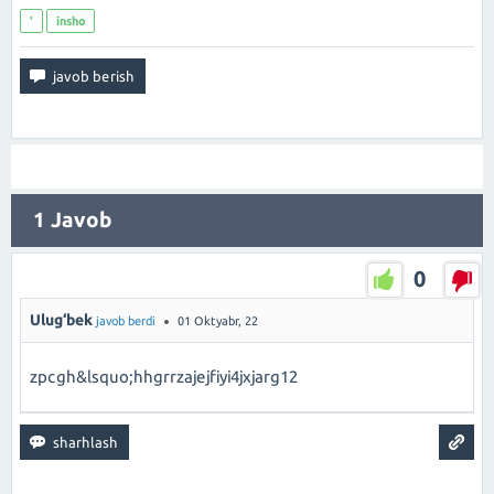
'
insho
1
Javob
0
Ulug‘bek
javob berdi
01 Oktyabr, 22
zpcgh&lsquo;hhgrrzajejfiyi4jxjarg12