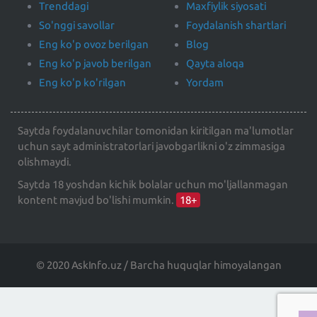
Trenddagi
Maxfiylik siyosati
So'nggi savollar
Foydalanish shartlari
Eng ko'p ovoz berilgan
Blog
Eng ko'p javob berilgan
Qayta aloqa
Eng ko'p ko'rilgan
Yordam
Saytda foydalanuvchilar tomonidan kiritilgan ma'lumotlar
uchun sayt administratorlari javobgarlikni o'z zimmasiga
olishmaydi.
Saytda 18 yoshdan kichik bolalar uchun mo'ljallanmagan
kontent mavjud bo'lishi mumkin.
18+
© 2020 AskInfo.uz / Barcha huquqlar himoyalangan