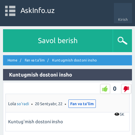
AskInfo.uz
Kirish
Savol berish
Home
Fan va ta'lim
Kuntugmish dostoni insho
Kuntugmish dostoni insho
0
Lola
so'radi
20 Sentyabr, 22
Fan va ta'lim
5K
Kuntug'mish dostoni insho