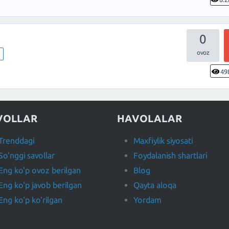
0
m
49
VOLLAR
HAVOLALAR
Trenddagi
Maxfiylik siyosati
So'nggi savollar
Foydalanish shartlari
Eng ko'p ovoz berilgan
Blog
Eng ko'p javob berilgan
Qayta aloqa
Eng ko'p ko'rilgan
Yordam