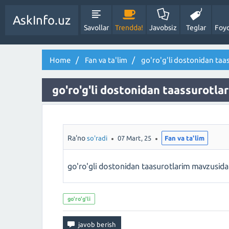
AskInfo.uz
Savollar
Trendda!
Javobsiz
Teglar
Foyd
Home
Fan va ta'lim
go'ro'g'li dostonidan taa
go'ro'g'li dostonidan taassurotl
Ra'no
so'radi
07 Mart, 25
Fan va ta'lim
go'ro'gli dostonidan taasurotlarim mavzusid
go'ro'g'li