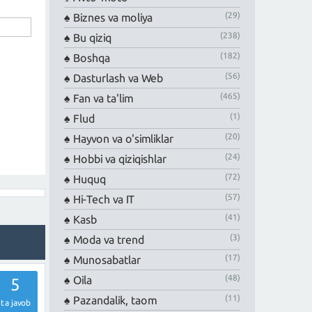
(29)
Biznes va moliya
(238)
Bu qiziq
(182)
Boshqa
(56)
Dasturlash va Web
(465)
Fan va ta'lim
(1)
Flud
(20)
Hayvon va o'simliklar
(24)
Hobbi va qiziqishlar
(72)
Huquq
(57)
Hi-Tech va IT
(41)
Kasb
(3)
Moda va trend
(17)
Munosabatlar
(48)
Oila
5
(11)
Pazandalik, taom
ta javob