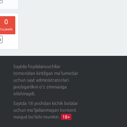
0
ta javob
8
Saytda foydalanuvchilar
tomonidan kiritilgan ma'lumotlar
uchun sayt administratorlari
javobgarlikni o'z zimmasiga
olishmaydi.
Saytda 18 yoshdan kichik bolalar
uchun mo'ljallanmagan kontent
mavjud bo'lishi mumkin.
18+