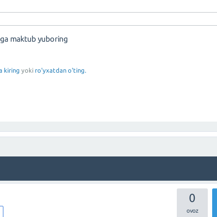
nga maktub yuboring
a kiring
yoki
ro'yxatdan o'ting.
0
m