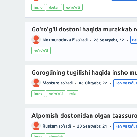
insho
doston
go'ro'g'li
Go'ro'g'li dostoni haqida murakkab r
Normurodova F
so'radi
28 Sentyabr, 22
Fa
go'ro'g'li
Goroglining tugilishi haqida insho m
Mastura
so'radi
06 Oktyabr, 22
Fan va ta'l
insho
go'ro'g'li
reja
Alpomish dostonidan olgan taassuro
Rustam
so'radi
20 Sentyabr, 21
Fan va ta'l
insho
alpomish