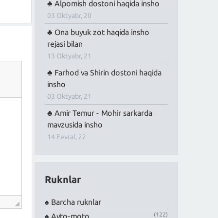
Alpomish dostoni haqida insho
03 Oktyabr, 20
Ona buyuk zot haqida insho
rejasi bilan
13 Oktyabr, 21
Farhod va Shirin dostoni haqida
insho
03 Oktyabr, 21
Amir Temur - Mohir sarkarda
mavzusida insho
14 Fevral, 22
Ruknlar
Barcha ruknlar
(122)
Avto-moto