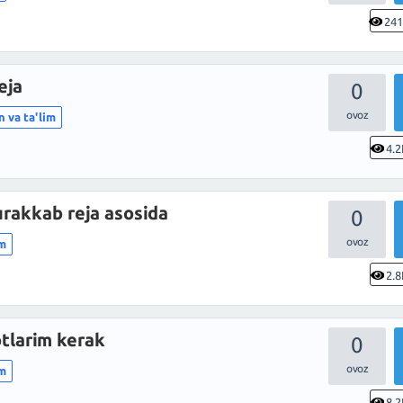
24
eja
0
n va ta'lim
4.2
urakkab reja asosida
0
im
2.8
tlarim kerak
0
im
8.2