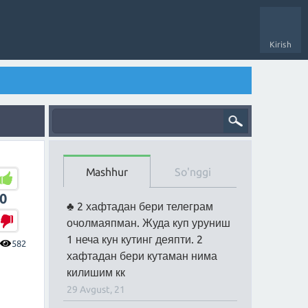
Kirish
Mashhur
So'nggi
0
2 хафтадан бери телеграм
очолмаяпман. Жуда куп уруниш
1 неча кун кутинг деяпти. 2
582
хафтадан бери кутаман нима
килишим кк
29 Avgust, 21