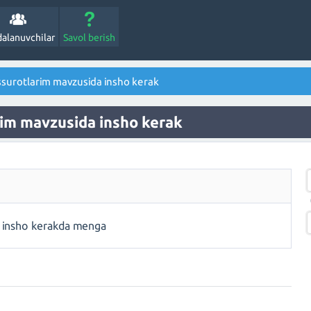
alanuvchilar
Savol berish
ssurotlarim mavzusida insho kerak
arim mavzusida insho kerak
a insho kerakda menga