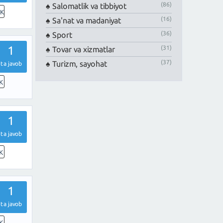
(86)
Salomatlik va tibbiyot
1K
(16)
Sa'nat va madaniyat
(36)
Sport
1
(31)
Tovar va xizmatlar
(37)
Turizm, sayohat
ta javob
K
1
ta javob
K
1
ta javob
K