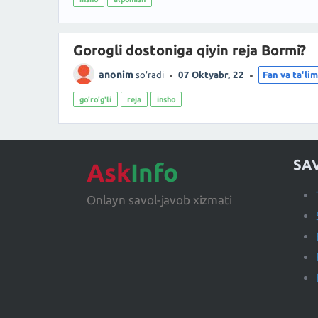
Gorogli dostoniga qiyin reja Bormi?
anonim
so'radi
07 Oktyabr, 22
Fan va ta'li
go'ro'g'li
reja
insho
SA
Ask
Info
Onlayn savol-javob xizmati