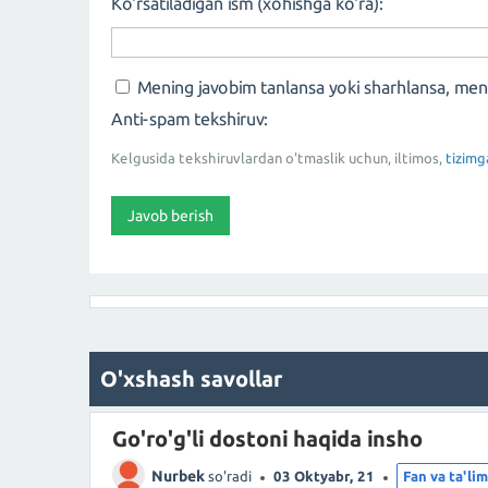
Ko'rsatiladigan ism (xohishga ko'ra):
Mening javobim tanlansa yoki sharhlansa, me
Anti-spam tekshiruv:
Kelgusida tekshiruvlardan o'tmaslik uchun, iltimos,
tizimg
O'xshash savollar
Go'ro'g'li dostoni haqida insho
Nurbek
so'radi
03 Oktyabr, 21
Fan va ta'li