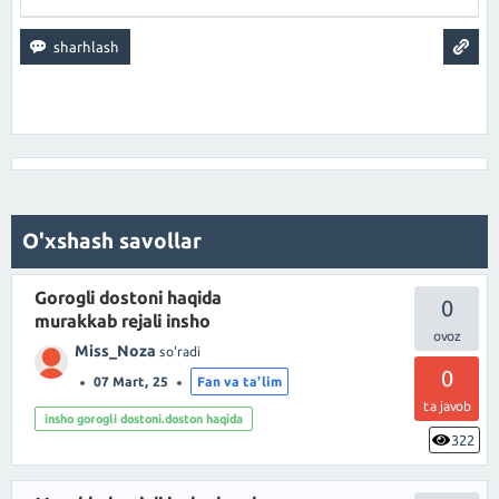
O'xshash savollar
Gorogli dostoni haqida
0
murakkab rejali insho
Miss_Noza
so'radi
0
07 Mart, 25
Fan va ta'lim
ta javob
insho gorogli dostoni.doston haqida
322