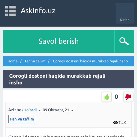
AskInfo.uz
Kirish
Savol berish
Home
Fan va ta'lim
Gorogli dostoni haqida murakkab rejali insho
Gorogli dostoni haqida murakkab rejali
insho
0
Azizbek
so'radi
09 Oktyabr, 21
Fan va ta'lim
7.4K