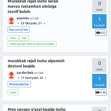
Murakkab rejali insho kerak
0
mavzu rustamhon obriziga
tasnif bolsin
anonim
1
so'radi
23 Oktyabr, 21
ta javob
Fan va ta'lim
952
insho
reja
insho gorogli dostoni.doston haqida
murakkab rejali insho alpomish
0
dostoni haqida
sardorbek
so'radi
1
17 Sentyabr, 22
Munosabatlar
ta javob
9.4K
insho
Men sevgan g'azal haqida insho