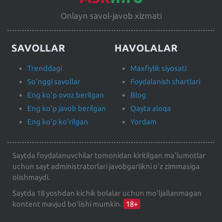
Onlayn savol-javob xizmati
SAVOLLAR
HAVOLALAR
Trenddagi
Maxfiylik siyosati
So'nggi savollar
Foydalanish shartlari
Eng ko'p ovoz berilgan
Blog
Eng ko'p javob berilgan
Qayta aloqa
Eng ko'p ko'rilgan
Yordam
Saytda foydalanuvchilar tomonidan kiritilgan ma'lumotlar
uchun sayt administratorlari javobgarlikni o'z zimmasiga
olishmaydi.
Saytda 18 yoshdan kichik bolalar uchun mo'ljallanmagan
kontent mavjud bo'lishi mumkin.
18+