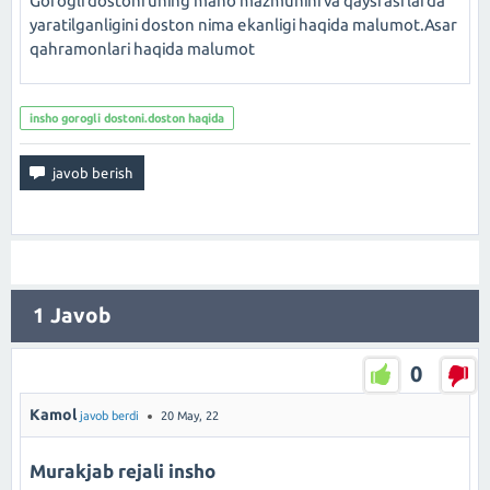
Gorogli dostoni uning mano mazmunini va qaysi asrlarda
yaratilganligini doston nima ekanligi haqida malumot.Asar
qahramonlari haqida malumot
insho gorogli dostoni.doston haqida
1
Javob
0
Kamol
javob berdi
20 May, 22
Murakjab rejali insho