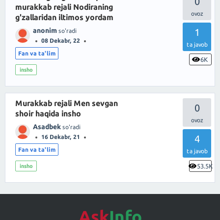
0
murakkab rejali Nodiraning
g'zallaridan iltimos yordam
anonim
1
so'radi
08 Dekabr, 22
ta javob
Fan va ta'lim
6K
insho
Murakkab rejali Men sevgan
0
shoir haqida insho
Asadbek
so'radi
4
16 Dekabr, 21
Fan va ta'lim
ta javob
53.5K
insho
Ask
Info