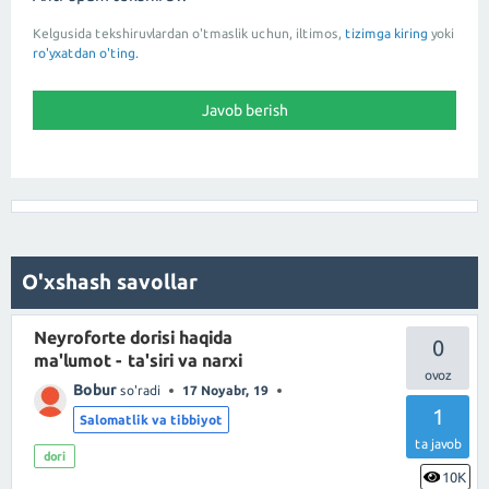
Kelgusida tekshiruvlardan o'tmaslik uchun, iltimos,
tizimga kiring
yoki
ro'yxatdan o'ting.
O'xshash savollar
Neyroforte dorisi haqida
0
ma'lumot - ta'siri va narxi
Bobur
so'radi
17 Noyabr, 19
1
Salomatlik va tibbiyot
ta javob
dori
10K