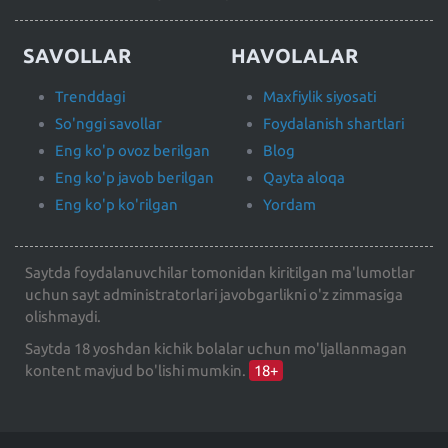
SAVOLLAR
HAVOLALAR
Trenddagi
Maxfiylik siyosati
So'nggi savollar
Foydalanish shartlari
Eng ko'p ovoz berilgan
Blog
Eng ko'p javob berilgan
Qayta aloqa
Eng ko'p ko'rilgan
Yordam
Saytda foydalanuvchilar tomonidan kiritilgan ma'lumotlar
uchun sayt administratorlari javobgarlikni o'z zimmasiga
olishmaydi.
Saytda 18 yoshdan kichik bolalar uchun mo'ljallanmagan
kontent mavjud bo'lishi mumkin.
18+