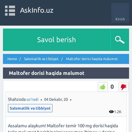
AskInfo.uz
Kirish
Savol berish
Home
Salomatlik va tibbiyot
Maltofer dorisi haqida malumot
Maltofer dorisi haqida malumot
0
Shahzoda
so'radi
04 Dekabr, 20
Salomatlik va tibbiyot
1.2K
Assalamu alaykum! Maltofer temir 100 mg dorisi haqida