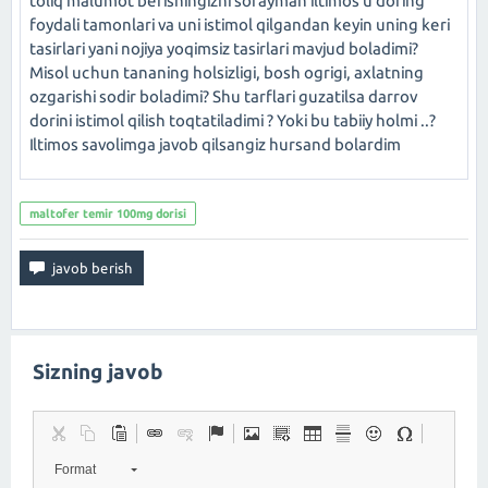
toliq malumot berishingizni sorayman iltimos u doring
foydali tamonlari va uni istimol qilgandan keyin uning keri
tasirlari yani nojiya yoqimsiz tasirlari mavjud boladimi?
Misol uchun tananing holsizligi, bosh ogrigi, axlatning
ozgarishi sodir boladimi? Shu tarflari guzatilsa darrov
dorini istimol qilish toqtatiladimi ? Yoki bu tabiiy holmi ..?
Iltimos savolimga javob qilsangiz hursand bolardim
maltofer temir 100mg dorisi
Sizning javob
Format