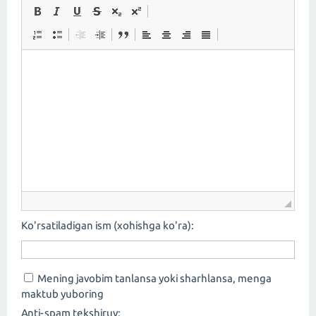
Ko'rsatiladigan ism (xohishga ko'ra):
Mening javobim tanlansa yoki sharhlansa, menga
maktub yuboring
Anti-spam tekshiruv: