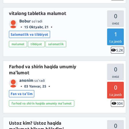
vitalong tabletka malumot
0
Bobur
so'radi
15 Oktyabr, 21
1
Salomatlik va tibbiyot
ta javob
malumot
tibbiyot
salomatlik
5.2K
Farhod va shirin haqida umumiy
0
ma'lumot
anonim
so'radi
0
03 Yanvar, 25
Fan va ta'lim
ta javob
304
farhod va shirin haqida umumiy ma'lumot
Ustoz kim? Ustoz haqida
0
ma'lumot bilsam bõladimi