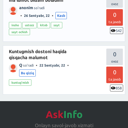
anonim
so'radi
0
26 Sentyabr, 22
Kasb
ta javob
insho
ustozz
kitob
sayt
542
sayt ochish
Kuntugmish dostoni haqida
0
qisqacha malumot
Q
so'radi
22 Sentyabr, 22
0
Bu qiziq
ta javob
kuntug'mish
858
Ask
Info
Onlayn savol-javob xizmati