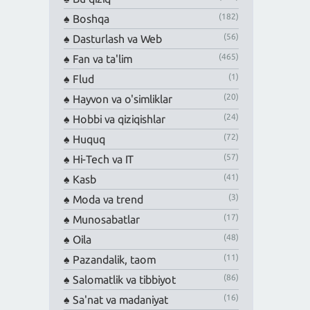
(182)
Boshqa
(56)
Dasturlash va Web
(465)
Fan va ta'lim
(1)
Flud
(20)
Hayvon va o'simliklar
(24)
Hobbi va qiziqishlar
(72)
Huquq
(57)
Hi-Tech va IT
(41)
Kasb
(3)
Moda va trend
(17)
Munosabatlar
(48)
Oila
(11)
Pazandalik, taom
(86)
Salomatlik va tibbiyot
(16)
Sa'nat va madaniyat