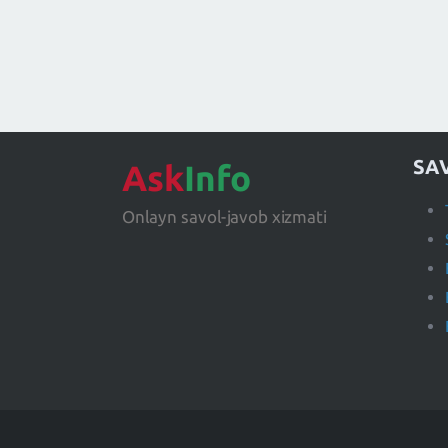
SA
Ask
Info
Onlayn savol-javob xizmati