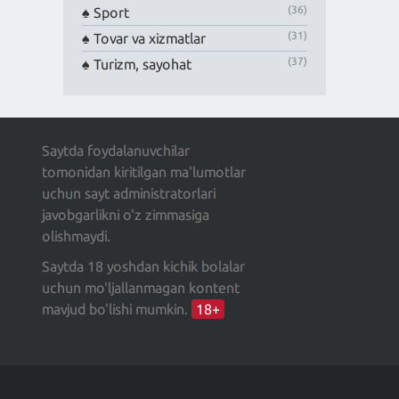
(36)
Sport
(31)
Tovar va xizmatlar
(37)
Turizm, sayohat
Saytda foydalanuvchilar
tomonidan kiritilgan ma'lumotlar
uchun sayt administratorlari
javobgarlikni o'z zimmasiga
olishmaydi.
Saytda 18 yoshdan kichik bolalar
uchun mo'ljallanmagan kontent
mavjud bo'lishi mumkin.
18+