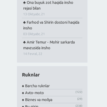
Ona buyuk zot haqida insho
rejasi bilan
13 Oktyabr, 21
Farhod va Shirin dostoni haqida
insho
03 Oktyabr, 21
Amir Temur - Mohir sarkarda
mavzusida insho
14 Fevral, 22
Ruknlar
Barcha ruknlar
(122)
Avto-moto
(29)
Biznes va moliya
(238)
Bu qiziq