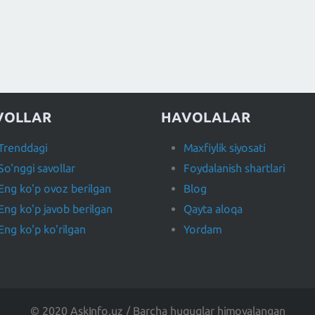
VOLLAR
HAVOLALAR
Trenddagi
Maxfiylik siyosati
So'nggi savollar
Foydalanish shartlari
Eng ko'p ovoz berilgan
Blog
Eng ko'p javob berilgan
Qayta aloqa
Eng ko'p ko'rilgan
Yordam
© 2020 AskInfo.uz / Barcha huquqlar himoyalangan