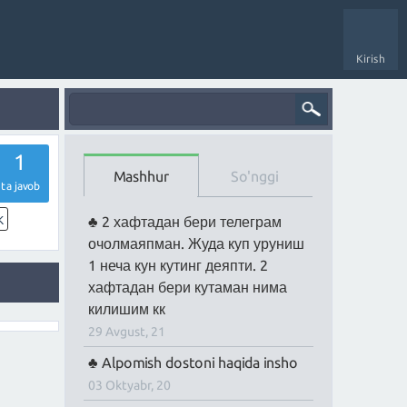
Kirish
1
Mashhur
So'nggi
ta javob
K
2 хафтадан бери телеграм
очолмаяпман. Жуда куп уруниш
1 неча кун кутинг деяпти. 2
хафтадан бери кутаман нима
килишим кк
29 Avgust, 21
Alpomish dostoni haqida insho
03 Oktyabr, 20