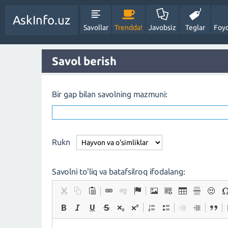
AskInfo.uz
Savollar
Trendda!
Javobsiz
Teglar
Foyd
Savol berish
Bir gap bilan savolning mazmuni:
Rukn
Savolni to'liq va batafsilroq ifodalang: