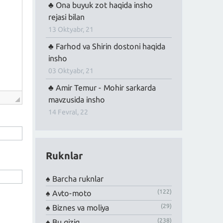
Ona buyuk zot haqida insho
rejasi bilan
13 Oktyabr, 21
Farhod va Shirin dostoni haqida
insho
03 Oktyabr, 21
Amir Temur - Mohir sarkarda
mavzusida insho
14 Fevral, 22
Ruknlar
Barcha ruknlar
(122)
Avto-moto
(29)
Biznes va moliya
(238)
Bu qiziq