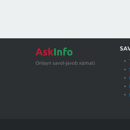
SA
Ask
Info
Onlayn savol-javob xizmati