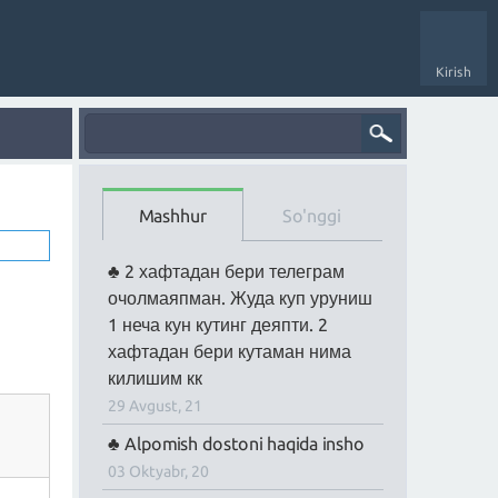
Kirish
Mashhur
So'nggi
2 хафтадан бери телеграм
очолмаяпман. Жуда куп уруниш
1 неча кун кутинг деяпти. 2
хафтадан бери кутаман нима
килишим кк
29 Avgust, 21
Alpomish dostoni haqida insho
03 Oktyabr, 20