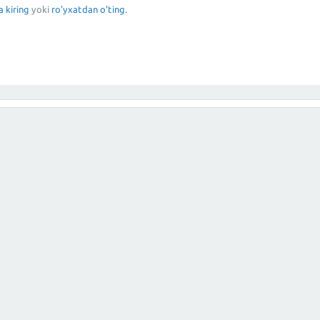
a kiring
yoki
ro'yxatdan o'ting.