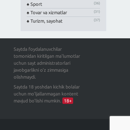
(36)
Sport
(31)
Tovar va xizmatlar
(37)
Turizm, sayohat
Saytda foydalanuvchilar
tomonidan kiritilgan ma'lumotlar
uchun sayt administratorlari
javobgarlikni o'z zimmasiga
olishmaydi.
Saytda 18 yoshdan kichik bolalar
uchun mo'ljallanmagan kontent
mavjud bo'lishi mumkin.
18+