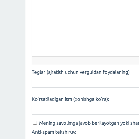
Teglar (ajratish uchun verguldan foydalaning)
Ko'rsatiladigan ism (xohishga ko'ra):
Mening savolimga javob berilayotgan yoki sha
Anti-spam tekshiruv: