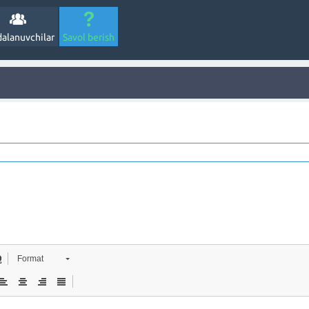
alanuvchilar
Savol berish
Format