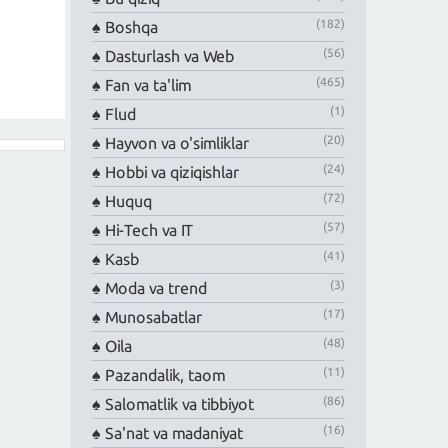
(182)
Boshqa
(56)
Dasturlash va Web
(465)
Fan va ta'lim
(1)
Flud
(20)
Hayvon va o'simliklar
(24)
Hobbi va qiziqishlar
(72)
Huquq
(57)
Hi-Tech va IT
(41)
Kasb
(3)
Moda va trend
(17)
Munosabatlar
(48)
Oila
(11)
Pazandalik, taom
(86)
Salomatlik va tibbiyot
(16)
Sa'nat va madaniyat