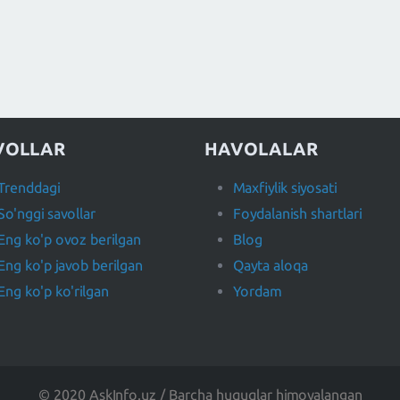
VOLLAR
HAVOLALAR
Trenddagi
Maxfiylik siyosati
So'nggi savollar
Foydalanish shartlari
Eng ko'p ovoz berilgan
Blog
Eng ko'p javob berilgan
Qayta aloqa
Eng ko'p ko'rilgan
Yordam
© 2020 AskInfo.uz / Barcha huquqlar himoyalangan