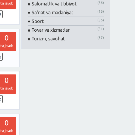
(86)
Salomatlik va tibbiyot
ta javob
(16)
Sa'nat va madaniyat
8
(36)
Sport
(31)
Tovar va xizmatlar
0
(37)
Turizm, sayohat
ta javob
3
0
ta javob
0
0
ta javob