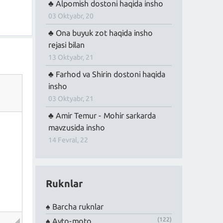
Alpomish dostoni haqida insho
03 Oktyabr, 20
Ona buyuk zot haqida insho
rejasi bilan
13 Oktyabr, 21
Farhod va Shirin dostoni haqida
insho
03 Oktyabr, 21
Amir Temur - Mohir sarkarda
mavzusida insho
14 Fevral, 22
Ruknlar
Barcha ruknlar
(122)
Avto-moto