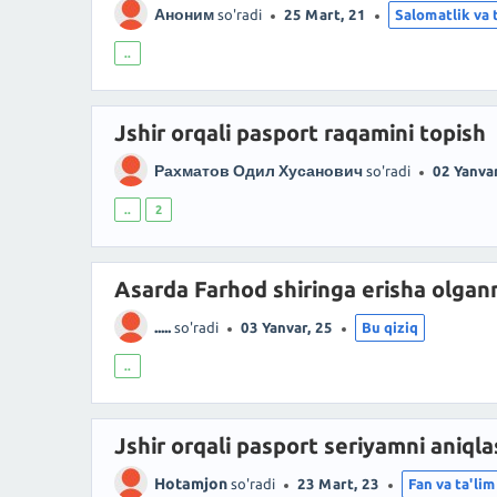
Аноним
so'radi
25 Mart, 21
Salomatlik va 
..
Jshir orqali pasport raqamini topish
Рахматов Одил Хусанович
so'radi
02 Yanvar
..
2
Asarda Farhod shiringa erisha olgan
.....
so'radi
03 Yanvar, 25
Bu qiziq
..
Jshir orqali pasport seriyamni aniql
Hotamjon
so'radi
23 Mart, 23
Fan va ta'lim