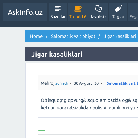
AskInfo.uz
Savollar
Trendda!
Javobsiz
Teglar
Foyd
Home
Salomatlik va tibbiyot
Jigar kasaliklari
Jigar kasaliklari
Mehroj
so'radi
30 Avgust, 20
Salomatlik va ti
O&lsquo;ng qovurg&lsquo;am ostida og&lsquo
ketgan xarakatsizlikdan bulishi mumkinmi yur
..