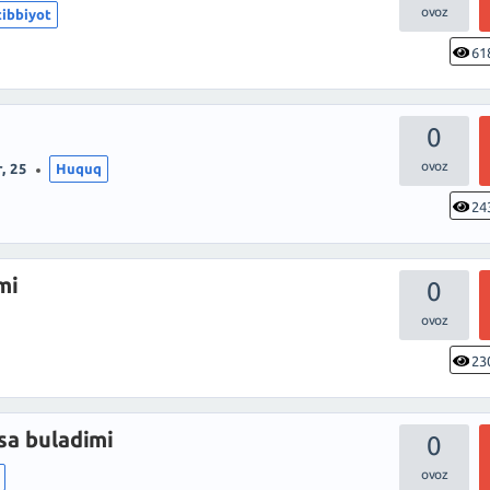
tibbiyot
61
0
, 25
Huquq
24
mi
0
23
asa buladimi
0