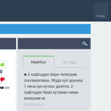
Kirish
Mashhur
So'nggi
0
2 хафтадан бери телеграм
очолмаяпман. Жуда куп уруниш
1 неча кун кутинг деяпти. 2
309
хафтадан бери кутаман нима
килишим кк
29 Avgust, 21