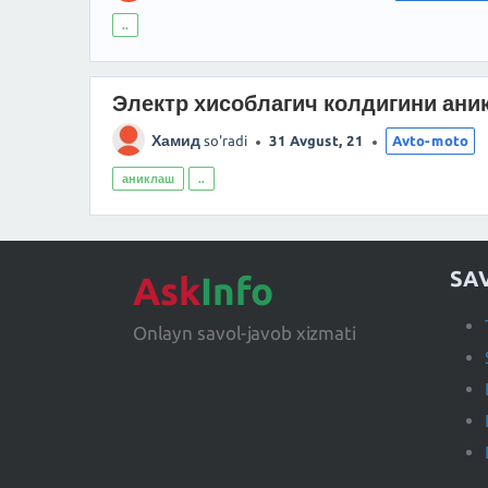
..
Электр хисоблагич колдигини ани
Хамид
so'radi
31 Avgust, 21
Avto-moto
аниклаш
..
SA
Ask
Info
Onlayn savol-javob xizmati