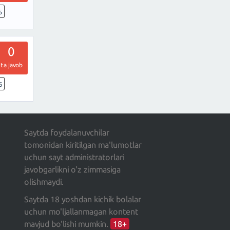
5
0
ta javob
6
Saytda foydalanuvchilar
tomonidan kiritilgan ma'lumotlar
uchun sayt administratorlari
javobgarlikni o'z zimmasiga
olishmaydi.
Saytda 18 yoshdan kichik bolalar
uchun mo'ljallanmagan kontent
mavjud bo'lishi mumkin.
18+