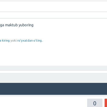
nga maktub yuboring
a kiring
yoki
ro'yxatdan o'ting.
0