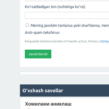
Ko'rsatiladigan ism (xohishga ko'ra):
Mening javobim tanlansa yoki sharhlansa, me
Anti-spam tekshiruv:
Kelgusida tekshiruvlardan o'tmaslik uchun, iltimos,
tizimg
O'xshash savollar
Хомилани аниклаш