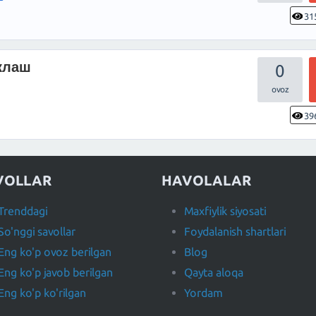
31
клаш
0
39
VOLLAR
HAVOLALAR
Trenddagi
Maxfiylik siyosati
So'nggi savollar
Foydalanish shartlari
Eng ko'p ovoz berilgan
Blog
Eng ko'p javob berilgan
Qayta aloqa
Eng ko'p ko'rilgan
Yordam