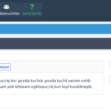
alanuvchilar
Savol berish
bbiyot
;riq bor goxida kuchsiz goxida kuchli vaznim oshib
sam yoki ishlasam og&lsquo;riq kun buyi kuzatilmaydi..