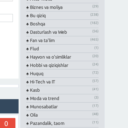
(29)
Biznes va moliya
(238)
Bu qiziq
(182)
Boshqa
(56)
Dasturlash va Web
(465)
Fan va ta'lim
(1)
Flud
(20)
Hayvon va o'simliklar
(24)
Hobbi va qiziqishlar
(72)
Huquq
(57)
Hi-Tech va IT
(41)
Kasb
(3)
Moda va trend
(17)
Munosabatlar
(48)
Oila
0
(11)
Pazandalik, taom