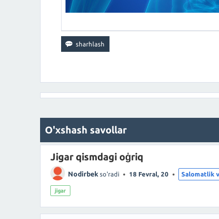
O'xshash savollar
Jigar qismdagi oģriq
Nodirbek
so'radi
18 Fevral, 20
Salomatlik v
jigar