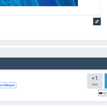
+1
a tibbiyot
42