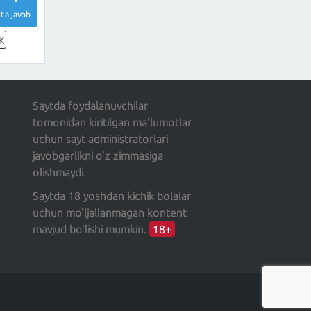
ta javob
K
Saytda foydalanuvchilar
tomonidan kiritilgan ma'lumotlar
uchun sayt administratorlari
javobgarlikni o'z zimmasiga
olishmaydi.
Saytda 18 yoshdan kichik bolalar
uchun mo'ljallanmagan kontent
mavjud bo'lishi mumkin.
18+