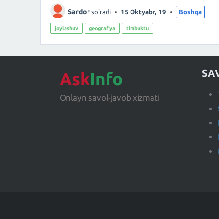
Sardor
so'radi
15 Oktyabr, 19
Boshqa
joylashuv
geografiya
timbuktu
SA
Ask
Info
Onlayn savol-javob xizmati