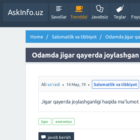
AskInfo.uz
Savollar
Trendda!
Javobsiz
Teglar
Foyd
Home
Salomatlik va tibbiyot
Odamda jigar qa
Odamda jigar qayerda joylashgan 
Ali
so'radi
14 May, 19
Salomatlik va tibbiyot
Jigar qayerda joylashganligi haqida ma'lumot
jigar
anatomiya