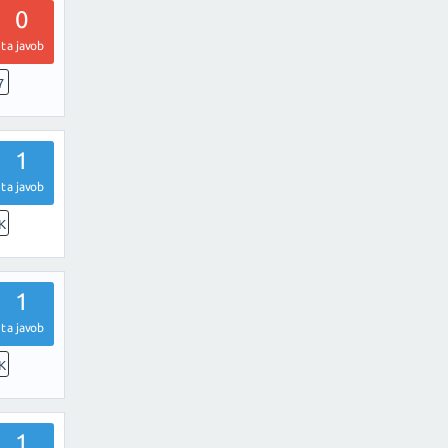
0
ta javob
7
1
ta javob
K
1
ta javob
K
1