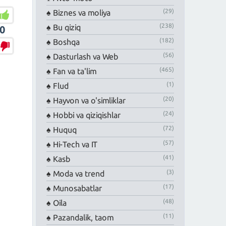
(29)
Biznes va moliya
(238)
Bu qiziq
0
(182)
Boshqa
(56)
Dasturlash va Web
(465)
Fan va ta'lim
(1)
Flud
(20)
Hayvon va o'simliklar
(24)
Hobbi va qiziqishlar
(72)
Huquq
(57)
Hi-Tech va IT
(41)
Kasb
(3)
Moda va trend
(17)
Munosabatlar
(48)
Oila
(11)
Pazandalik, taom