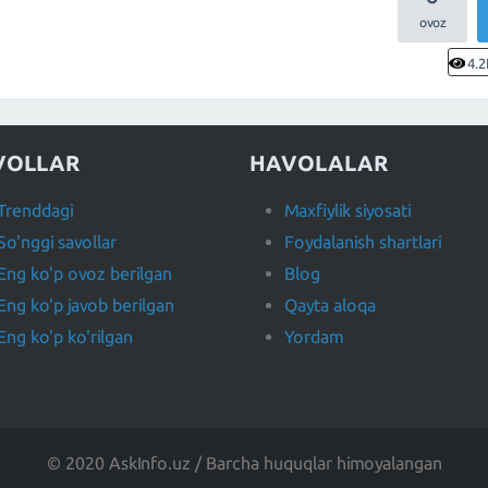
4.2
VOLLAR
HAVOLALAR
Trenddagi
Maxfiylik siyosati
So'nggi savollar
Foydalanish shartlari
Eng ko'p ovoz berilgan
Blog
Eng ko'p javob berilgan
Qayta aloqa
Eng ko'p ko'rilgan
Yordam
© 2020 AskInfo.uz / Barcha huquqlar himoyalangan