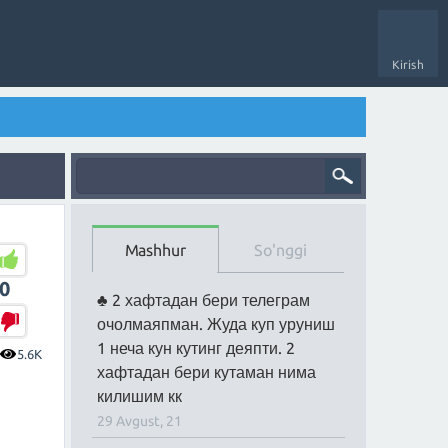
Kirish
Mashhur
So'nggi
0
2 хафтадан бери телеграм
очолмаяпман. Жуда куп уруниш
1 неча кун кутинг деяпти. 2
5.6K
хафтадан бери кутаман нима
килишим кк
29 Avgust, 21