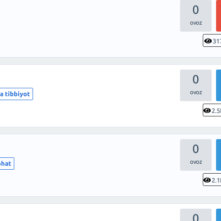
0
31
0
a tibbiyot
2.5
0
ohat
2.1
0