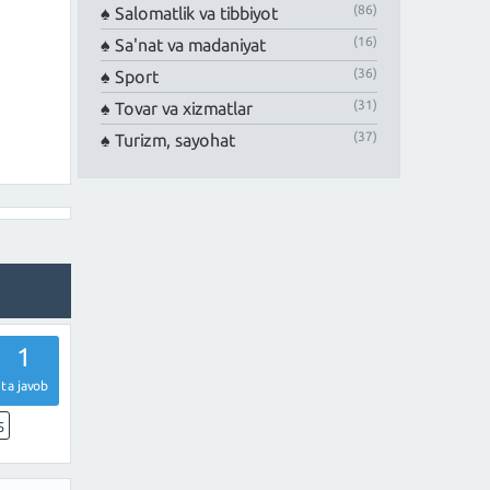
(86)
Salomatlik va tibbiyot
(16)
Sa'nat va madaniyat
(36)
Sport
(31)
Tovar va xizmatlar
(37)
Turizm, sayohat
1
ta javob
5