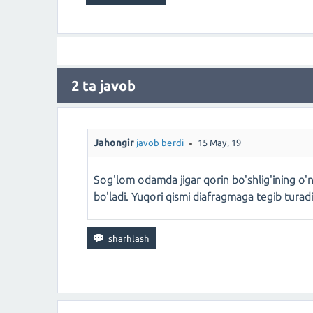
2
ta javob
Jahongir
javob berdi
15 May, 19
Sog'lom odamda jigar qorin bo'shlig'ining o'
bo'ladi. Yuqori qismi diafragmaga tegib turadi