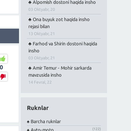
Alpomish dostoni haqida insho
03 Oktyabr, 20
Ona buyuk zot haqida insho
rejasi bilan
13 Oktyabr, 21
Farhod va Shirin dostoni haqida
insho
03 Oktyabr, 21
0
Amir Temur - Mohir sarkarda
mavzusida insho
14 Fevral, 22
Ruknlar
Barcha ruknlar
(122)
Avto-moto