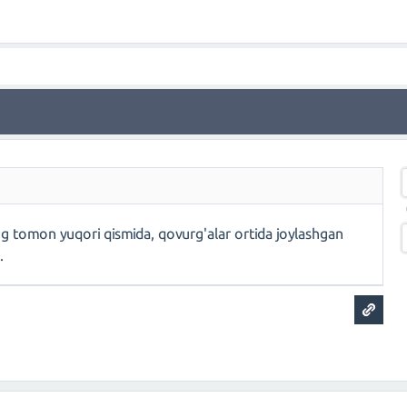
ng tomon yuqori qismida, qovurg'alar ortida joylashgan
.