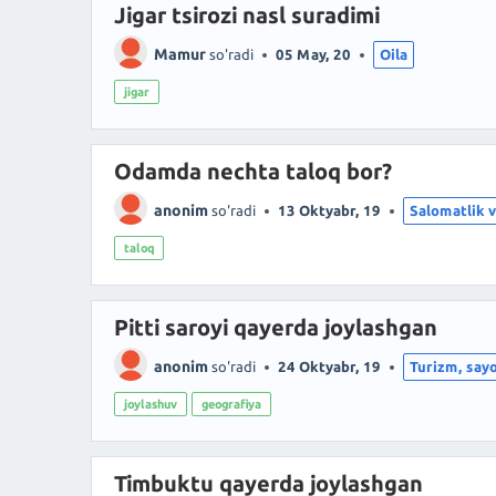
Jigar tsirozi nasl suradimi
Mamur
so'radi
05 May, 20
Oila
jigar
Odamda nechta taloq bor?
anonim
so'radi
13 Oktyabr, 19
Salomatlik v
taloq
Pitti saroyi qayerda joylashgan
anonim
so'radi
24 Oktyabr, 19
Turizm, say
joylashuv
geografiya
Timbuktu qayerda joylashgan