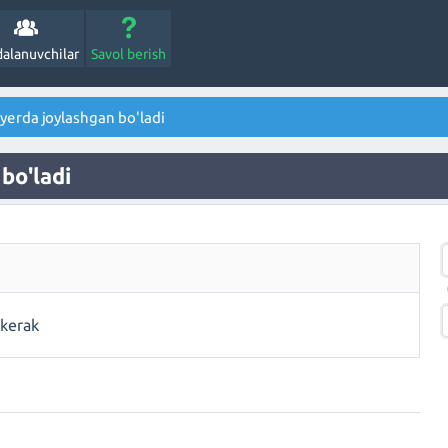
alanuvchilar
Savol berish
yerda joylashgan bo'ladi
bo'ladi
 kerak