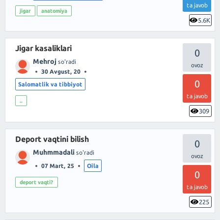
ta javob
jigar
anatomiya
5.6K
Jigar kasaliklari
0
Mehroj
so'radi
30 Avgust, 20
0
Salomatlik va tibbiyot
ta javob
..
309
Deport vaqtini bilish
0
Muhmmadali
so'radi
07 Mart, 25
Oila
0
deport vaqti?
ta javob
225