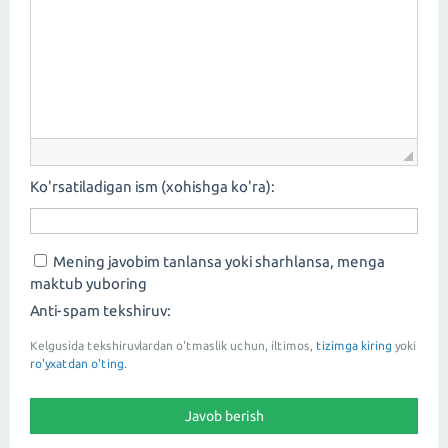
Ko'rsatiladigan ism (xohishga ko'ra):
Mening javobim tanlansa yoki sharhlansa, menga
maktub yuboring
Anti-spam tekshiruv:
Kelgusida tekshiruvlardan o'tmaslik uchun, iltimos,
tizimga kiring
yoki
ro'yxatdan o'ting.