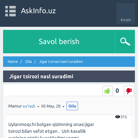
AskInfo.uz
Kirish
Savol berish
Home
Oila
Jigar tsirozi nasl suradimi
Jigar tsirozi nasl suradimi
0
Mamur
so'radi
05 May, 20
Oila
315
Uylanmoqchi bolgan qizimning onasi jigar
tsirozi bilan vafot etgan . Ush kasallik
ayolning qizida kuzatiladimi yoqmi