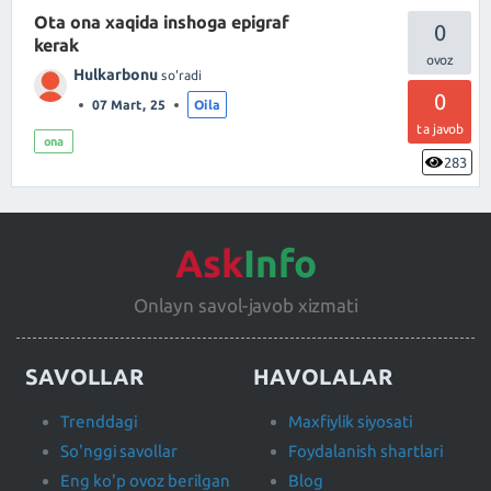
Ota ona xaqida inshoga epigraf
0
kerak
Hulkarbonu
so'radi
0
07 Mart, 25
Oila
ta javob
ona
283
Ask
Info
Onlayn savol-javob xizmati
SAVOLLAR
HAVOLALAR
Trenddagi
Maxfiylik siyosati
So'nggi savollar
Foydalanish shartlari
Eng ko'p ovoz berilgan
Blog