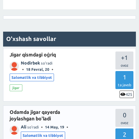
O'xshash savollar
Jigar qismdagi oģriq
+1
Nodirbek
so'radi
18 Fevral, 20
1
Salomatlik va tibbiyot
ta javob
jigar
425
Odamda jigar qayerda
0
joylashgan bo'ladi
Ali
so'radi
14 May, 19
2
Salomatlik va tibbiyot