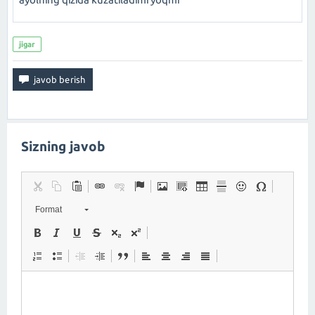
jigar
Sizning javob
Format