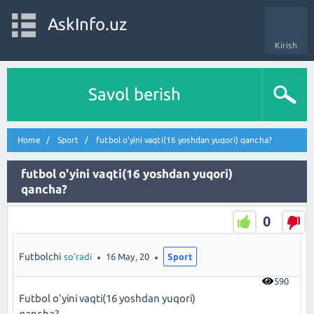
AskInfo.uz
Kirish
Savol berish
Home
Sport
futbol o'yini vaqti(16 yoshdan yuqori) qancha?
futbol o'yini vaqti(16 yoshdan yuqori)
qancha?
0
Futbolchi
so'radi
16 May, 20
Sport
590
Futbol o'yini vaqti(16 yoshdan yuqori)
qancha?