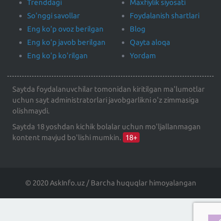
Trenddagi
Maxfiylik siyosati
So'nggi savollar
Foydalanish shartlari
Eng ko'p ovoz berilgan
Blog
Eng ko'p javob berilgan
Qayta aloqa
Eng ko'p ko'rilgan
Yordam
Saytda foydalanuvchilar tomonidan kiritilgan ma'lumotlar
uchun sayt administratorlari javobgarlikni o'z zimmasiga
olishmaydi.
Saytda 18 yoshdan kichik bolalar uchun mo'ljallanmagan
kontent mavjud bo'lishi mumkin.
18+
© 2020 AskInfo.uz / Barcha huquqlar himoyalangan