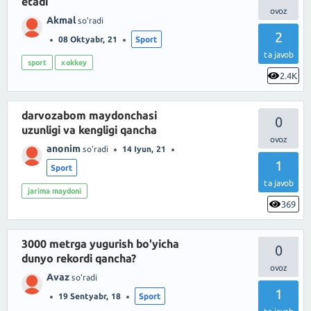
etadi
Akmal
so'radi
2
08 Oktyabr, 21
Sport
ta javob
sport
xokkey
2.4K
darvozabom maydonchasi
0
uzunligi va kengligi qancha
anonim
so'radi
14 Iyun, 21
1
Sport
ta javob
jarima maydoni
369
3000 metrga yugurish bo'yicha
0
dunyo rekordi qancha?
Avaz
so'radi
1
19 Sentyabr, 18
Sport