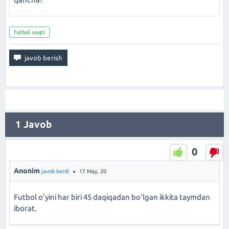
futbol vaqti
1
Javob
0
Anonim
javob berdi
17 May, 20
Futbol o'yini har biri 45 daqiqadan bo'lgan ikkita taymdan
iborat.