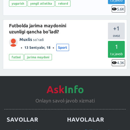
ta javob
yugurish
yengil atletika
rekord
5.6K
Futbolda jarima maydonini
+1
uzunligi qancha bo'ladi?
Muxlis
so'radi
1
13 Sentyabr, 18
Sport
ta javob
futbol
jarima maydoni
4.3K
Ask
Info
Onlayn savol-javob xizmati
SAVOLLAR
HAVOLALAR