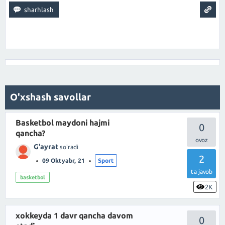
O'xshash savollar
Basketbol maydoni hajmi
0
qancha?
G'ayrat
so'radi
2
09 Oktyabr, 21
Sport
ta javob
basketbol
2K
xokkeyda 1 davr qancha davom
0