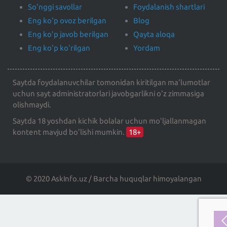
So'nggi savollar
Foydalanish shartlari
Eng ko'p ovoz berilgan
Blog
Eng ko'p javob berilgan
Qayta aloqa
Eng ko'p ko'rilgan
Yordam
Saytda foydalanuvchilar tomonidan kiritilgan ma'lumotlar
uchun sayt administratorlari javobgarlikni o'z zimmasiga
olishmaydi.
Saytda 18 yoshdan kichik bolalar uchun mo'ljallanmagan
kontent mavjud bo'lishi mumkin.
18+
© 2020 AskInfo.uz / Barcha huquqlar himoyalangan