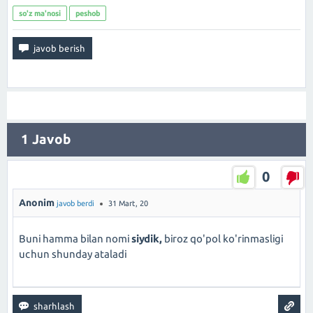
so'z ma'nosi
peshob
1
Javob
0
Anonim
javob berdi
31 Mart, 20
Buni hamma bilan nomi
siydik,
biroz qo'pol ko'rinmasligi
uchun shunday ataladi