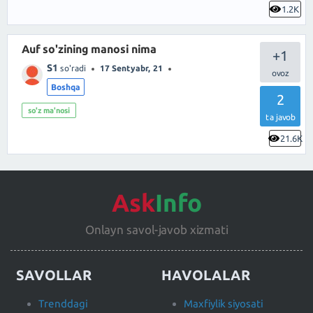
1.2K
Auf so'zining manosi nima
+1
S1
so'radi
17 Sentyabr, 21
Boshqa
2
so'z ma'nosi
ta javob
21.6K
Ask
Info
Onlayn savol-javob xizmati
SAVOLLAR
HAVOLALAR
Trenddagi
Maxfiylik siyosati