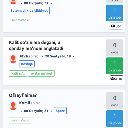
08 Oktyabr, 21
1
Salomatlik va tibbiyot
ta javob
so'z ma'nosi
361
Kalit so'z nima degani, u
0
qanday ma'noni anglatadi
Java
so'radi
20 Sentyabr, 18
1
Boshqa
ta javob
kalit so'z
so'zlar ma'nosi
4.3K
Ofsayf nima?
0
Komil
so'radi
08 Oktyabr, 21
Sport
1
so'z ma'nosi
ta javob