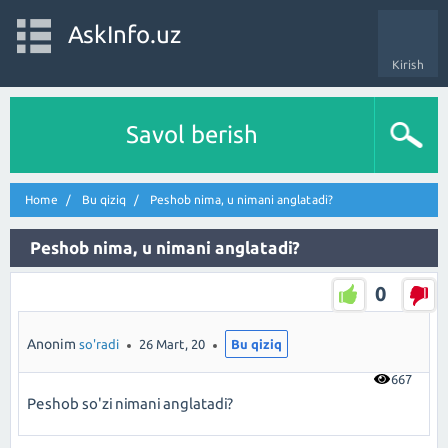
AskInfo.uz
Kirish
Savol berish
Home
Bu qiziq
Peshob nima, u nimani anglatadi?
Peshob nima, u nimani anglatadi?
0
Anonim
so'radi
26 Mart, 20
Bu qiziq
667
Peshob so'zi nimani anglatadi?