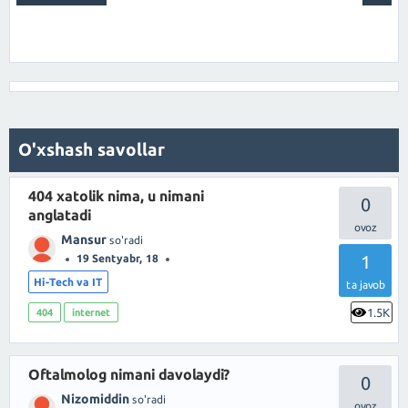
O'xshash savollar
404 xatolik nima, u nimani
0
anglatadi
Mansur
so'radi
1
19 Sentyabr, 18
Hi-Tech va IT
ta javob
1.5K
404
internet
Oftalmolog nimani davolaydi?
0
Nizomiddin
so'radi