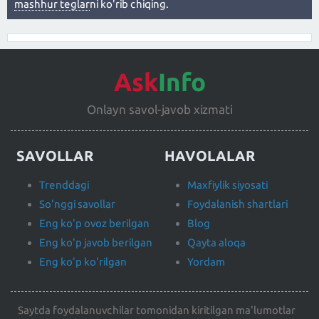
mashhur teglar
ni ko'rib chiqing.
Ask
Info
Onlayn savol-javob xizmati
SAVOLLAR
HAVOLALAR
Trenddagi
Maxfiylik siyosati
So'nggi savollar
Foydalanish shartlari
Eng ko'p ovoz berilgan
Blog
Eng ko'p javob berilgan
Qayta aloqa
Eng ko'p ko'rilgan
Yordam
Saytda foydalanuvchilar tomonidan kiritilgan ma'lumotlar