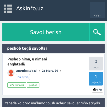
AskInfo.uz
Kirish
Savol berish
peshob tegli savollar
Peshob nima, u nimani
0
anglatadi?
anonim
so'radi
26 Mart, 20
1
Bu qiziq
ta javob
so'z ma'nosi
peshob
670
Yanada ko'proq ma'lumot olish uchun
savollar ro'yxati
yoki