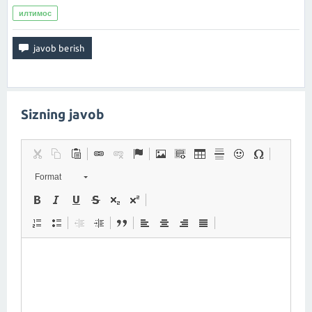
илтимос
Sizning javob
Format