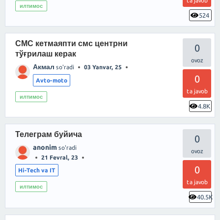
ta javob
илтимос
524
СМС кетмаяпти смс центрни
0
тўғрилаш керак
Акмал
so'radi
03 Yanvar, 25
0
Avto-moto
ta javob
илтимос
4.8K
Телеграм буйича
0
anonim
so'radi
21 Fevral, 23
0
Hi-Tech va IT
ta javob
илтимос
40.5K