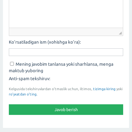
Ko'rsatiladigan ism (xohishga ko'ra):
Mening javobim tanlansa yoki sharhlansa, menga
maktub yuboring
Anti-spam tekshiruv:
Kelgusida tekshiruvlardan o'tmaslik uchun, iltimos,
tizimga kiring
yoki
ro'yxatdan o'ting.