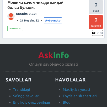
Мошина качон чикади кандай
0
болса булади.
anonim
so'radi
0
21 Noyabr, 22
Avto-moto
ta javob
илтимос
30.8K
Ask
Info
Onlayn savol-javob xizmati
SAVOLLAR
HAVOLALAR
Trenddagi
Maxfiylik siyosati
So'nggi savollar
Foydalanish shartlari
Eng ko'p ovoz berilgan
Blog