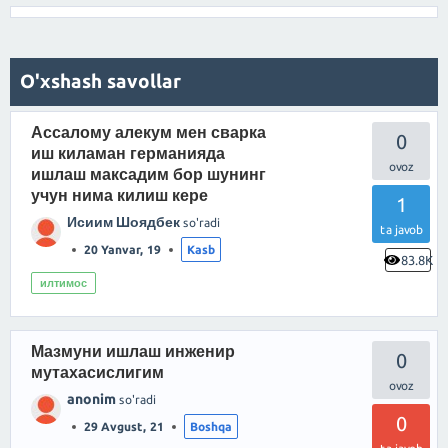
O'xshash savollar
Ассалому алекум мен сварка
0
иш киламан германияда
ишлаш максадим бор шунинг
учун нима килиш кере
1
Исиим Шоядбек
so'radi
ta javob
20 Yanvar, 19
Kasb
83.8K
илтимос
Мазмуни ишлаш инженир
0
мутахасислигим
anonim
so'radi
0
29 Avgust, 21
Boshqa