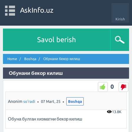
AskInfo.uz
Kirish
Savol berish
Home
Boshqa
Обунани бекор килиш
Обунани бекор килиш
0
Anonim
so'radi
07 Mart, 25
Boshqa
13.8K
Обуна булган хизматни бекор килиш