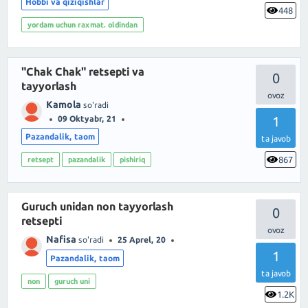
Hobbi va qiziqishlar
448
yordam uchun raxmat. oldindan
"Chak Chak" retsepti va
0
tayyorlash
Kamola
so'radi
1
09 Oktyabr, 21
Pazandalik, taom
ta javob
867
retsept
pazandalik
pishiriq
Guruch unidan non tayyorlash
0
retsepti
Nafisa
so'radi
25 Aprel, 20
1
Pazandalik, taom
ta javob
non
guruch uni
1.2K