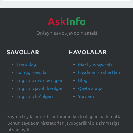
Ask
Info
Onlayn savol-javob xizmati
SAVOLLAR
HAVOLALAR
Trenddagi
Maxfiylik siyosati
So'nggi savollar
Foydalanish shartlari
Eng ko'p ovoz berilgan
Blog
Eng ko'p javob berilgan
Qayta aloqa
Eng ko'p ko'rilgan
Yordam
Saytda foydalanuvchilar tomonidan kiritilgan ma'lumotlar
uchun sayt administratorlari javobgarlikni o'z zimmasiga
olishmaydi.