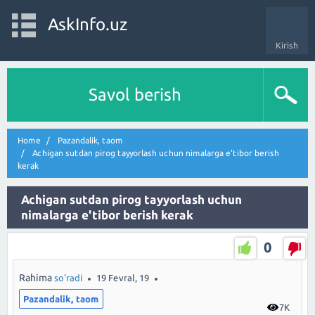
AskInfo.uz
Kirish
Savol berish
Home
Pazandalik, taom
Achigan sutdan pirog tayyorlash uchun nimalarga e'tibor berish
kerak
Achigan sutdan pirog tayyorlash uchun
nimalarga e'tibor berish kerak
0
Rahima
so'radi
19 Fevral, 19
Pazandalik, taom
7K