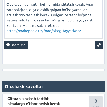
Oddiy, achigan sutni kefir o'rnida ishlatish kerak. Agar
zardobi ajrab, quyuqlashib qolgan bo'lsa yaxshilab
aralashtirib tashlash kerak. Qolgani retsept bo'yicha
ketaveradi. Ta'mida sezilarli o'zgarish bo'lmaydi, sinab
ko'rilgan. Mana masalan retsept
https://makepedia.uz/food/pirog-tayyorlash/
O'xshash savollar
Gitarani sozlash tartibi:
0
nimalarga e'tibor berish kerak