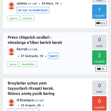
uzmuz
so'radi
04 Mart, 19
1
Sa'nat va madaniyat
ta javob
gitara
sozlash
825
Press chiqarish usullari -
0
nimalarga e'tibor berish kerak
Farruh
so'radi
2
27 Sentyabr, 18
Sport
ta javob
press
mushaklar
2K
Broylerlar uchun yem
0
tayyorlash ritsepti kerak.
iltimos anniq yozib bering
O'ktamjon
0
so'radi
23 Avgust, 20
ta javob