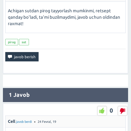
Achigan sutdan pirog tayyorlash mumkinmi, retsept
qanday bo'ladi, ta'mi buzilmaydimi, javob uchun oldindan
raxmat!
pirog
sut
1
Javob
0
Cell
javob berdi
24 Fevral, 19