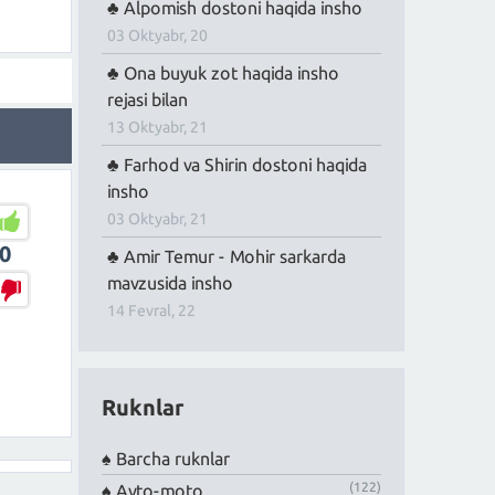
Alpomish dostoni haqida insho
03 Oktyabr, 20
Ona buyuk zot haqida insho
rejasi bilan
13 Oktyabr, 21
Farhod va Shirin dostoni haqida
insho
03 Oktyabr, 21
0
Amir Temur - Mohir sarkarda
mavzusida insho
14 Fevral, 22
Ruknlar
Barcha ruknlar
(122)
Avto-moto