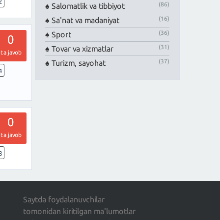
2
(86)
Salomatlik va tibbiyot
(16)
Sa'nat va madaniyat
(36)
Sport
0
(31)
Tovar va xizmatlar
ta javob
(37)
Turizm, sayohat
4
0
ta javob
8
Saytda foydalanuvchilar
tomonidan kiritilgan ma'lumotlar