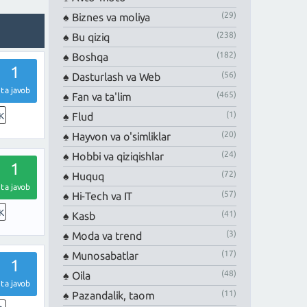
(29)
Biznes va moliya
(238)
Bu qiziq
(182)
Boshqa
1
(56)
Dasturlash va Web
ta javob
(465)
Fan va ta'lim
(1)
Flud
K
(20)
Hayvon va o'simliklar
(24)
Hobbi va qiziqishlar
1
(72)
Huquq
ta javob
(57)
Hi-Tech va IT
K
(41)
Kasb
(3)
Moda va trend
(17)
Munosabatlar
1
(48)
Oila
ta javob
(11)
Pazandalik, taom