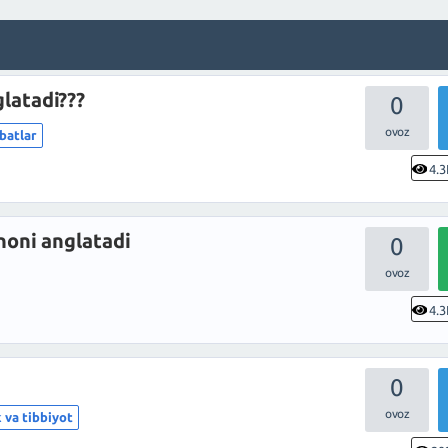
latadi???
0
atlar
4.3
noni anglatadi
0
4.3
0
 va tibbiyot