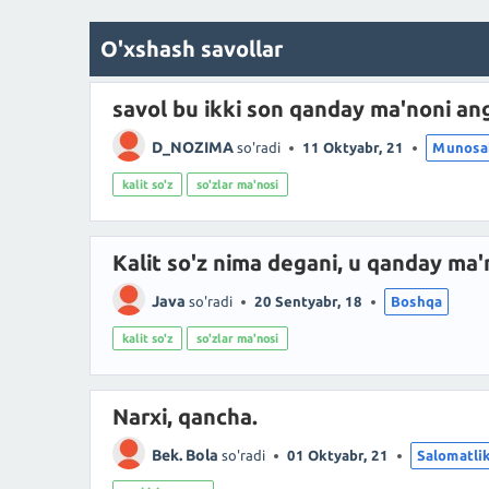
O'xshash savollar
savol bu ikki son qanday ma'noni ang
D_NOZIMA
so'radi
11 Oktyabr, 21
Munosab
kalit so'z
so'zlar ma'nosi
Kalit so'z nima degani, u qanday ma'
Java
so'radi
20 Sentyabr, 18
Boshqa
kalit so'z
so'zlar ma'nosi
Narxi, qancha.
Bek. Bola
so'radi
01 Oktyabr, 21
Salomatlik