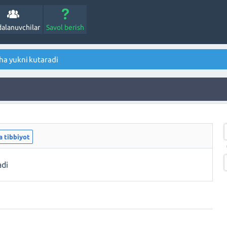
alanuvchilar
Savol berish
a yukni kutaradi
a tibbiyot
adi