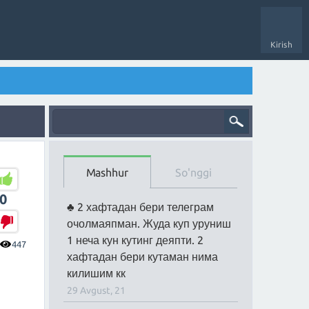
Kirish
Mashhur
So'nggi
0
2 хафтадан бери телеграм
очолмаяпман. Жуда куп уруниш
1 неча кун кутинг деяпти. 2
447
хафтадан бери кутаман нима
килишим кк
29 Avgust, 21