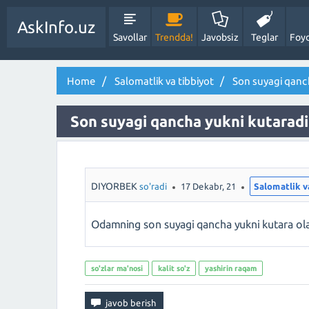
AskInfo.uz
Savollar
Trendda!
Javobsiz
Teglar
Foyd
Home
Salomatlik va tibbiyot
Son suyagi qanch
Son suyagi qancha yukni kutaradi
DIYORBEK
so'radi
17 Dekabr, 21
Salomatlik v
Odamning son suyagi qancha yukni kutara ol
so'zlar ma'nosi
kalit so'z
yashirin raqam