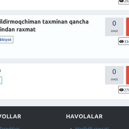
29
qildirmoqchiman taxminan qancha
0
dindan raxmat
ibbiyot
33
n
0
m
27
VOLLAR
HAVOLALAR
Trenddagi
Maxfiylik siyosati