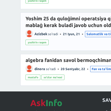
yashirin raqam
Yoshim 25 da quloģimni operatsiya 
mablaģ kerak buladi javob uchun ol
Azizbek
so'radi
21 Iyun, 21
Salomatlik va t
yashirin raqam
algebra fanidan savol bermoqchima
dinora
so'radi
20 Sentyabr, 22
Fan va ta'li
mustafo
so'zlar ma'nosi
SA
Ask
Info