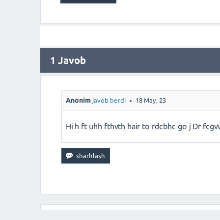
1
Javob
Anonim
javob berdi
18 May, 23
Hi h ft uhh fthvth hair to rdcbhc go j Dr fcg