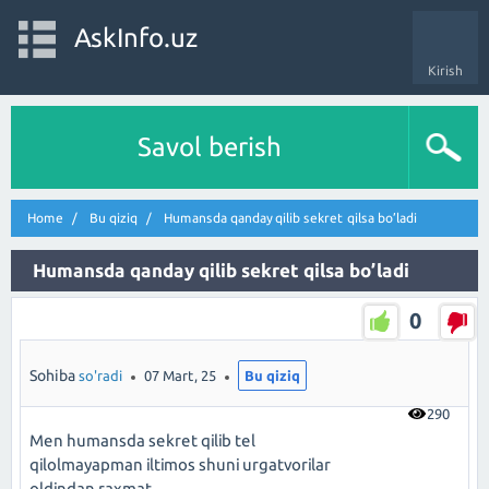
AskInfo.uz
Kirish
Savol berish
Home
Bu qiziq
Humansda qanday qilib sekret qilsa bo’ladi
Humansda qanday qilib sekret qilsa bo’ladi
0
Sohiba
so'radi
07 Mart, 25
Bu qiziq
290
Men humansda sekret qilib tel
qilolmayapman iltimos shuni urgatvorilar
oldindan raxmat