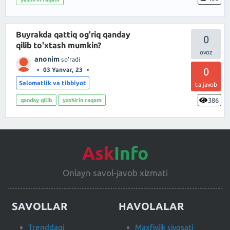
Buyrakda qattiq og'riq qanday
0
qilib to'xtash mumkin?
anonim
so'radi
0
03 Yanvar, 23
Salomatlik va tibbiyot
ta javob
386
qanday qilib
yashirin raqam
Ask
Info
Onlayn savol-javob xizmati
SAVOLLAR
HAVOLALAR
Trenddagi
Maxfiylik siyosati