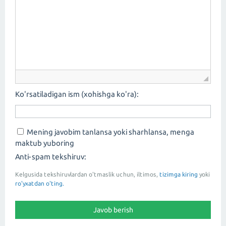
Ko'rsatiladigan ism (xohishga ko'ra):
Mening javobim tanlansa yoki sharhlansa, menga
maktub yuboring
Anti-spam tekshiruv:
Kelgusida tekshiruvlardan o'tmaslik uchun, iltimos,
tizimga kiring
yoki
ro'yxatdan o'ting.