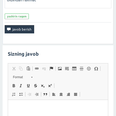
yashirin raqam
Sizning javob
Format