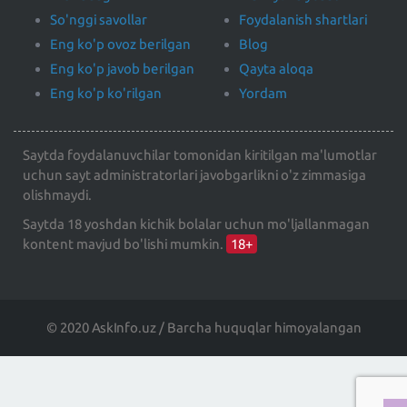
So'nggi savollar
Foydalanish shartlari
Eng ko'p ovoz berilgan
Blog
Eng ko'p javob berilgan
Qayta aloqa
Eng ko'p ko'rilgan
Yordam
Saytda foydalanuvchilar tomonidan kiritilgan ma'lumotlar
uchun sayt administratorlari javobgarlikni o'z zimmasiga
olishmaydi.
Saytda 18 yoshdan kichik bolalar uchun mo'ljallanmagan
kontent mavjud bo'lishi mumkin.
18+
© 2020 AskInfo.uz / Barcha huquqlar himoyalangan