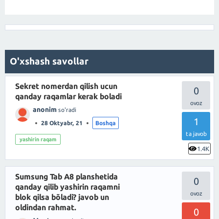
O'xshash savollar
Sekret nomerdan qilish ucun
0
qanday raqamlar kerak boladi
anonim
so'radi
1
28 Oktyabr, 21
Boshqa
ta javob
yashirin raqam
1.4K
Sumsung Tab A8 planshetida
0
qanday qilib yashirin raqamni
blok qilsa bõladi? javob un
oldindan rahmat.
0