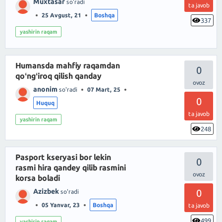
Muxtasar
so'radi
ta javob
25 Avgust, 21
Boshqa
337
yashirin raqam
Humansda mahfiy raqamdan
0
qoʻngʻiroq qilish qanday
anonim
so'radi
07 Mart, 25
0
Huquq
ta javob
yashirin raqam
248
Pasport kseryasi bor lekin
0
rasmi hira qandey qilib rasmini
korsa boladi
Azizbek
0
so'radi
05 Yanvar, 23
Boshqa
ta javob
499
yashirin raqam