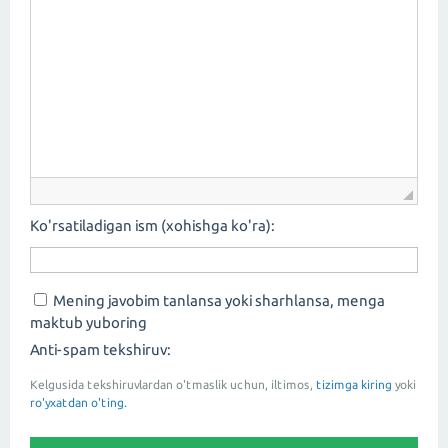
Ko'rsatiladigan ism (xohishga ko'ra):
Mening javobim tanlansa yoki sharhlansa, menga
maktub yuboring
Anti-spam tekshiruv:
Kelgusida tekshiruvlardan o'tmaslik uchun, iltimos,
tizimga kiring
yoki
ro'yxatdan o'ting.