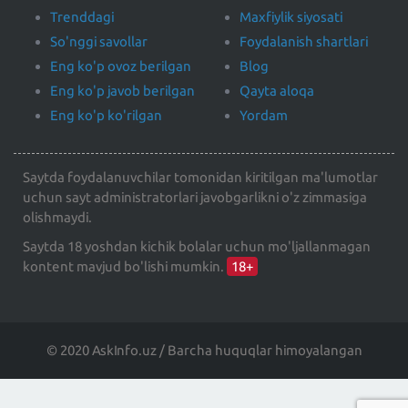
Trenddagi
Maxfiylik siyosati
So'nggi savollar
Foydalanish shartlari
Eng ko'p ovoz berilgan
Blog
Eng ko'p javob berilgan
Qayta aloqa
Eng ko'p ko'rilgan
Yordam
Saytda foydalanuvchilar tomonidan kiritilgan ma'lumotlar
uchun sayt administratorlari javobgarlikni o'z zimmasiga
olishmaydi.
Saytda 18 yoshdan kichik bolalar uchun mo'ljallanmagan
kontent mavjud bo'lishi mumkin.
18+
© 2020 AskInfo.uz / Barcha huquqlar himoyalangan