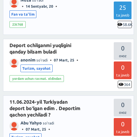
so'radi
25
14 Sentyabr, 20
Fan va ta'lim
ta javob
58.6K
23t768
Deport ochilganmi yuqligini
0
qanday bilsam buladi
anonim
so'radi
07 Mart, 25
0
Turizm, sayohat
ta javob
yordam uchun raxmat. oldindan
364
11.06.2024-yil Turkiyadan
0
deport boʻlgan edim . Deportim
qachon yechiladi ?
Abu Yahyo
0
so'radi
07 Mart, 25
ta javob