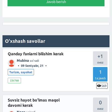
O'xshash savollar
Qanday fanlarni bilishim kerak
+1
Mubina
so'radi
09 Sentyabr, 21
1
Turizm, sayohat
ta javob
23t768
569
Suvsiz hayot bo'lmas maqol
0
davomi kerak
Noza