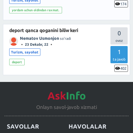
Turizm, sayohat
174
yordam uchun oldindan raxmat.
deport qanca qoganini biliw keri
0
Nematov Usmonjon
so'radi
23 Dekabr, 22
1
Turizm, sayohat
ta javob
deport
402
Ask
Info
Onlayn savol-javob xizmati
SAVOLLAR
HAVOLALAR