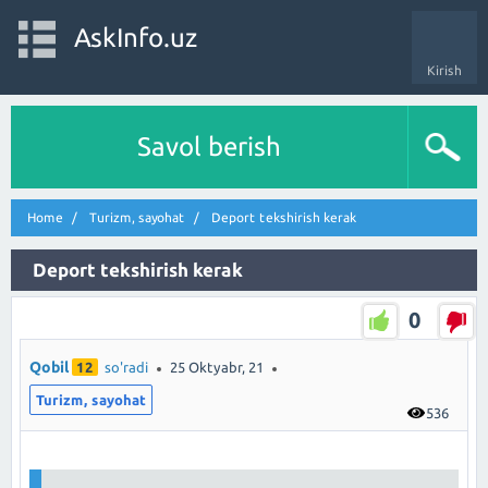
AskInfo.uz
Kirish
Savol berish
Home
Turizm, sayohat
Deport tekshirish kerak
Deport tekshirish kerak
0
Qobil
12
so'radi
25 Oktyabr, 21
Turizm, sayohat
536