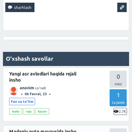
O'xshash savollar
Yangi asr avlodlari haqida rejali
0
insho
anonim
so'radi
1
06 Fevral, 23
Fan va ta'lim
ta javob
2.7K
insho
reja
bayon
Madaniy nutq mavzusida insho