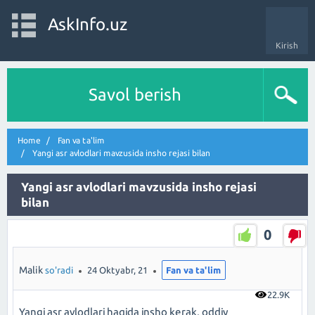
AskInfo.uz
Kirish
Savol berish
Home
Fan va ta'lim
Yangi asr avlodlari mavzusida insho rejasi bilan
Yangi asr avlodlari mavzusida insho rejasi
bilan
0
Malik
so'radi
24 Oktyabr, 21
Fan va ta'lim
22.9K
Yangi asr avlodlari haqida insho kerak, oddiy