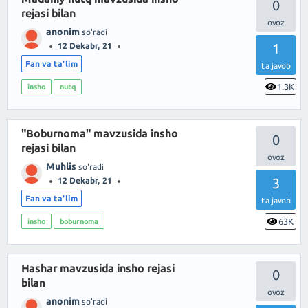
0
rejasi bilan
anonim
so'radi
1
12 Dekabr, 21
Fan va ta'lim
ta javob
1.3K
insho
nutq
"Boburnoma" mavzusida insho
0
rejasi bilan
Muhlis
so'radi
3
12 Dekabr, 21
Fan va ta'lim
ta javob
63K
insho
boburnoma
Hashar mavzusida insho rejasi
0
bilan
anonim
so'radi