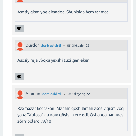
Asosiy qism yoq ekandee. Shunisiga ham rahmat
Durdon
sharh qoldirdi
05 Oktyabr, 22
Asosiy reja yòqku yaxshi tuzilgan ekan
Anonim
sharh qoldirdi
07 Oktyabr, 22
Raxmaaat kottakon! Manam qõshilaman asosiy qism yõq,
yana "Xulosa" ga nom qõyish kere edi. Õshanda hammasi
zõrrr bõlardi. 9/10