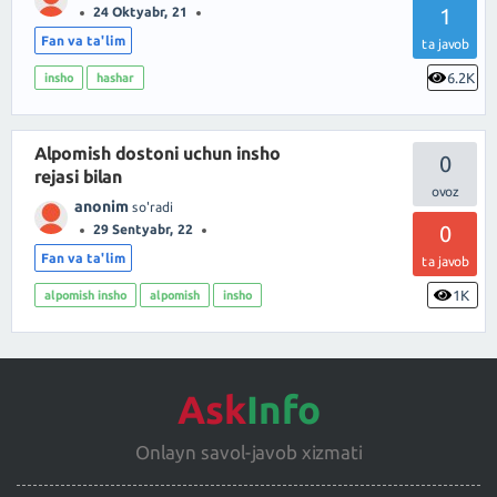
1
24 Oktyabr, 21
Fan va ta'lim
ta javob
6.2K
insho
hashar
Alpomish dostoni uchun insho
0
rejasi bilan
anonim
so'radi
0
29 Sentyabr, 22
Fan va ta'lim
ta javob
1K
alpomish insho
alpomish
insho
Ask
Info
Onlayn savol-javob xizmati