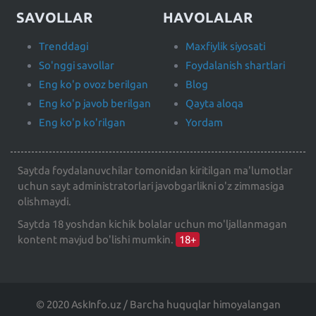
SAVOLLAR
HAVOLALAR
Trenddagi
Maxfiylik siyosati
So'nggi savollar
Foydalanish shartlari
Eng ko'p ovoz berilgan
Blog
Eng ko'p javob berilgan
Qayta aloqa
Eng ko'p ko'rilgan
Yordam
Saytda foydalanuvchilar tomonidan kiritilgan ma'lumotlar
uchun sayt administratorlari javobgarlikni o'z zimmasiga
olishmaydi.
Saytda 18 yoshdan kichik bolalar uchun mo'ljallanmagan
kontent mavjud bo'lishi mumkin.
18+
© 2020 AskInfo.uz / Barcha huquqlar himoyalangan