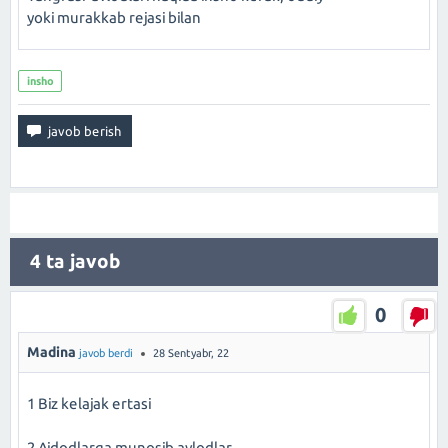
yoki murakkab rejasi bilan
insho
4
ta javob
0
Madina
javob berdi
28 Sentyabr, 22
1 Biz kelajak ertasi
2 Ajdodlarga munosib avlodlar