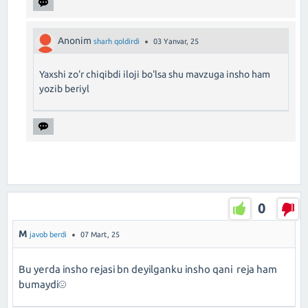
Anonim
sharh qoldirdi
03 Yanvar, 25
Yaxshi zo'r chiqibdi iloji bo'lsa shu mavzuga insho ham
yozib beriyl
0
M
javob berdi
07 Mart, 25
Bu yerda insho rejasi bn deyilganku insho qani reja ham
bumaydi☹️