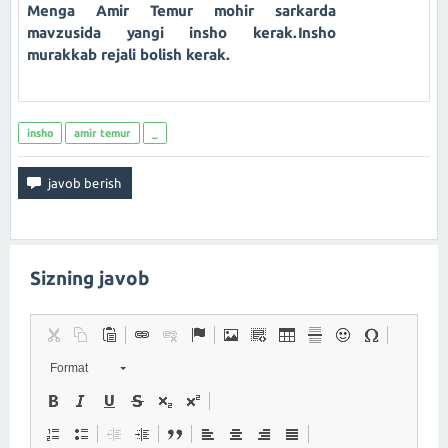
Menga Amir Temur mohir sarkarda
mavzusida yangi insho kerak.Insho
murakkab rejali bolish kerak.
insho
amir temur
_
Sizning javob
Format