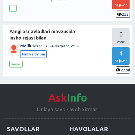
ta javob
_
222
Yangi asr avlodlari mavzusida
0
insho rejasi bilan
Malik
so'radi
24 Oktyabr, 21
4
Fan va ta'lim
ta javob
insho
22.9K
Ask
Info
Onlayn savol-javob xizmati
SAVOLLAR
HAVOLALAR