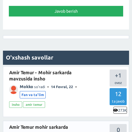
O'xshash savollar
Amir Temur - Mohir sarkarda
+1
mavzusida insho
Mokko
so'radi
14 Fevral, 22
12
Fan va ta'lim
ta javob
insho
amir temur
273K
Amir Temur mohir sarkarda
0