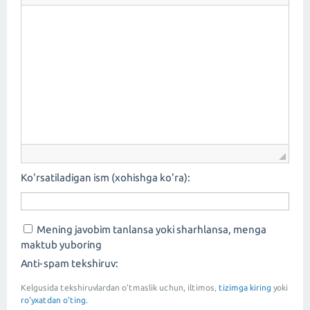
Ko'rsatiladigan ism (xohishga ko'ra):
Mening javobim tanlansa yoki sharhlansa, menga
maktub yuboring
Anti-spam tekshiruv:
Kelgusida tekshiruvlardan o'tmaslik uchun, iltimos,
tizimga kiring
yoki
ro'yxatdan o'ting.