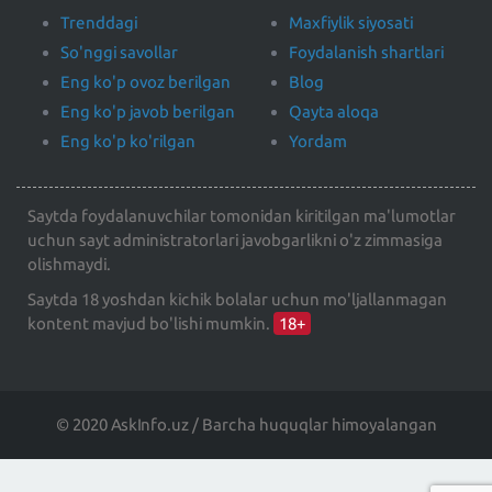
Trenddagi
Maxfiylik siyosati
So'nggi savollar
Foydalanish shartlari
Eng ko'p ovoz berilgan
Blog
Eng ko'p javob berilgan
Qayta aloqa
Eng ko'p ko'rilgan
Yordam
Saytda foydalanuvchilar tomonidan kiritilgan ma'lumotlar
uchun sayt administratorlari javobgarlikni o'z zimmasiga
olishmaydi.
Saytda 18 yoshdan kichik bolalar uchun mo'ljallanmagan
kontent mavjud bo'lishi mumkin.
18+
© 2020 AskInfo.uz / Barcha huquqlar himoyalangan