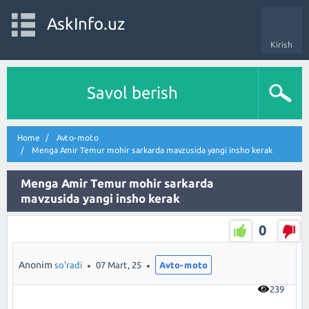
AskInfo.uz
Kirish
Savol berish
Home
Avto-moto
Menga Amir Temur mohir sarkarda mavzusida yangi insho kerak
Menga Amir Temur mohir sarkarda
mavzusida yangi insho kerak
0
Anonim
so'radi
07 Mart, 25
Avto-moto
239