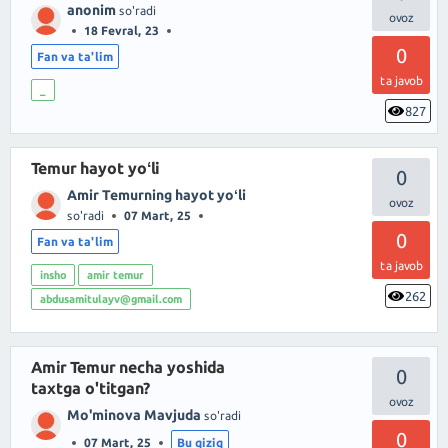
anonim
so'radi
18 Fevral, 23
0
Fan va ta'lim
ta javob
_
827
Temur hayot yoʻli
0
Amir Temurning hayot yoʻli
so'radi
07 Mart, 25
0
Fan va ta'lim
ta javob
insho
amir temur
262
abdusamitulayv@gmail.com
Amir Temur necha yoshida
0
taxtga o'titgan?
Mo'minova Mavjuda
so'radi
0
07 Mart, 25
Bu qiziq