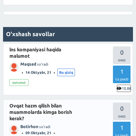
O'xshash savollar
lns kompaniyasi haqida
0
malumot
Maqsad
so'radi
1
14 Oktyabr, 21
Bu qiziq
ta javob
malumot
10.8K
Ovqat hazm qilish bilan
0
muammolarda kimga borish
kerak?
Botirhon
1
so'radi
09 Oktyabr, 21
ta javob