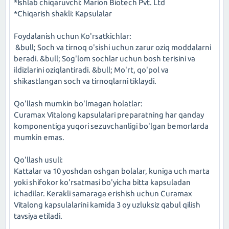
*Ishlab chiqaruvchi: Marion Biotech Pvt. Ltd
*Chiqarish shakli: Kapsulalar
Foydalanish uchun Ko'rsatkichlar:
&bull; Soch va tirnoq o'sishi uchun zarur oziq moddalarni
beradi. &bull; Sog'lom sochlar uchun bosh terisini va
ildizlarini oziqlantiradi. &bull; Mo'rt, qo'pol va
shikastlangan soch va tirnoqlarni tiklaydi.
Qo'llash mumkin bo'lmagan holatlar:
Curamax Vitalong kapsulalari preparatning har qanday
komponentiga yuqori sezuvchanligi bo'lgan bemorlarda
mumkin emas.
Qo'llash usuli:
Kattalar va 10 yoshdan oshgan bolalar, kuniga uch marta
yoki shifokor ko'rsatmasi bo'yicha bitta kapsuladan
ichadilar. Kerakli samaraga erishish uchun Curamax
Vitalong kapsulalarini kamida 3 oy uzluksiz qabul qilish
tavsiya etiladi.