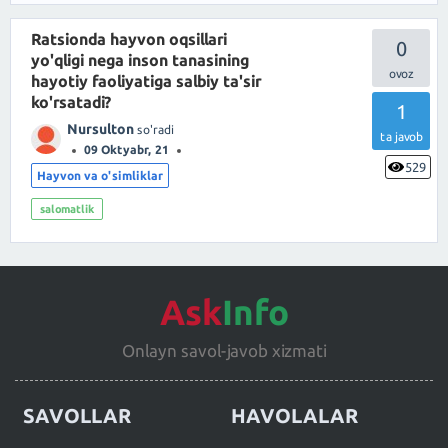
Ratsionda hayvon oqsillari
0
yo'qligi nega inson tanasining
hayotiy faoliyatiga salbiy ta'sir
ko'rsatadi?
1
Nursulton
so'radi
ta javob
09 Oktyabr, 21
529
Hayvon va o'simliklar
salomatlik
Ask
Info
Onlayn savol-javob xizmati
SAVOLLAR
HAVOLALAR