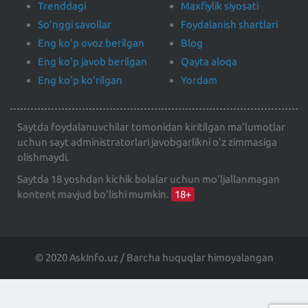
Trenddagi
Maxfiylik siyosati
So'nggi savollar
Foydalanish shartlari
Eng ko'p ovoz berilgan
Blog
Eng ko'p javob berilgan
Qayta aloqa
Eng ko'p ko'rilgan
Yordam
Saytda foydalanuvchilar tomonidan kiritilgan ma'lumotlar
uchun sayt administratorlari javobgarlikni o'z zimmasiga
olishmaydi.
Saytda 18 yoshdan kichik bolalar uchun mo'ljallanmagan
kontent mavjud bo'lishi mumkin.
18+
© 2020 AskInfo.uz / Barcha huquqlar himoyalangan