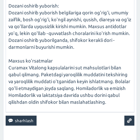
Dozani oshirib yuborish:
Dozani oshirib yuborish belgilariga qorin og'rig'i, umumiy
zaiflik, bosh og'rig'i, ko'ngil aynishi, qusish, diareya va og'iz
va qo'llarda uyqusizlik kirishi mumkin. Maxsus antidotlar
yo'q, lekin qo'llab -quvvatlash choralarini ko'rish mumkin.
Dozani oshirib yuborilganda, shifokor kerakli dori -
darmonlarni buyurishi mumkin.
Maxsus ko'rsatmalar
Curamax Vitalong kapsulalarini sut mahsulotlari bilan
qabul qilmang. Paketdagi yaroqlilik muddatini tekshiring
va yaroqlilik muddati o'tganidan keyin ishlatmang. Bolalar
qo'li etmaydigan joyda saqlang. Homiladorlik va emizish
Homiladorlik va laktatsiya davrida ushbu dorini qabul
qilishdan oldin shifokor bilan maslahatlashing.