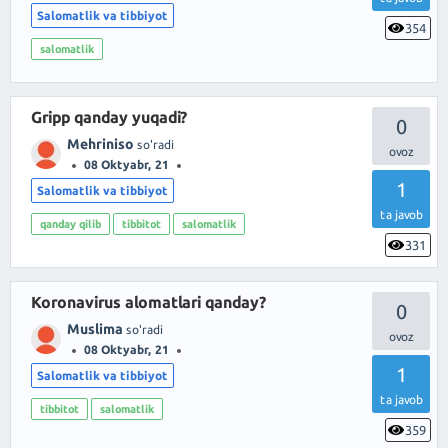
Salomatlik va tibbiyot
354
salomatlik
Gripp qanday yuqadi?
0
Mehriniso
so'radi
08 Oktyabr, 21
1
Salomatlik va tibbiyot
ta javob
qanday qilib
tibbitot
salomatlik
331
Koronavirus alomatlari qanday?
0
Muslima
so'radi
08 Oktyabr, 21
1
Salomatlik va tibbiyot
ta javob
tibbitot
salomatlik
359