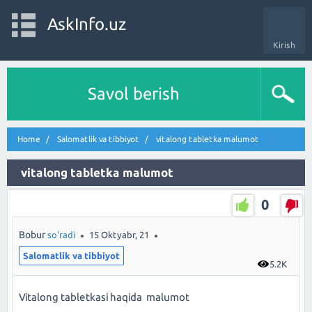
AskInfo.uz
Kirish
Savol berish
Home
Salomatlik va tibbiyot
vitalong tabletka malumot
vitalong tabletka malumot
0
Bobur
so'radi
15 Oktyabr, 21
Salomatlik va tibbiyot
5.2K
Vitalong tabletkasi haqida malumot