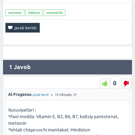
malumot
tibbiyot
salomatlik
1
Javob
0
Al Fraganus
javob berdi
15 Oktyabr, 21
Xususiyatlari :
*Faol modda: Vitamin E, B2, B6, B7, kaltsiy pantotenat,
metionin
*Ishlab chiqaruvchi mamlakat: Hindiston