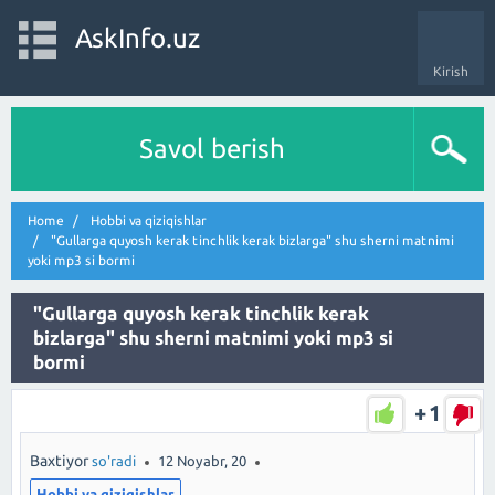
AskInfo.uz
Kirish
Savol berish
Home
Hobbi va qiziqishlar
"Gullarga quyosh kerak tinchlik kerak bizlarga" shu sherni matnimi
yoki mp3 si bormi
"Gullarga quyosh kerak tinchlik kerak
bizlarga" shu sherni matnimi yoki mp3 si
bormi
+1
Baxtiyor
so'radi
12 Noyabr, 20
Hobbi va qiziqishlar