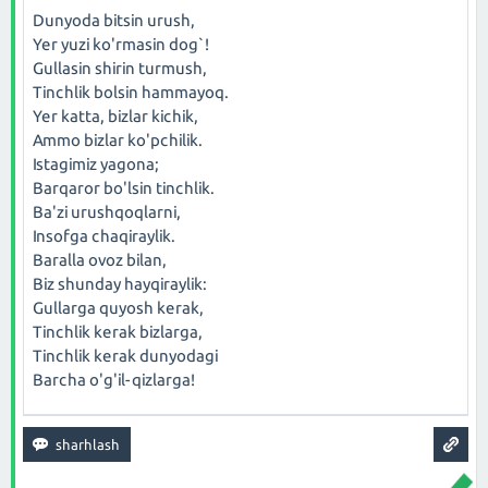
Dunyoda bitsin urush,
Yer yuzi ko'rmasin dog`!
Gullasin shirin turmush,
Tinchlik bolsin hammayoq.
Yer katta, bizlar kichik,
Ammo bizlar ko'pchilik.
Istagimiz yagona;
Barqaror bo'lsin tinchlik.
Ba'zi urushqoqlarni,
Insofga chaqiraylik.
Baralla ovoz bilan,
Biz shunday hayqiraylik:
Gullarga quyosh kerak,
Tinchlik kerak bizlarga,
Tinchlik kerak dunyodagi
Barcha o'g'il-qizlarga!