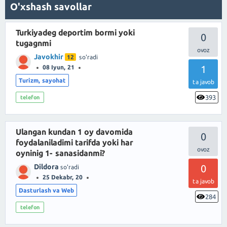
O'xshash savollar
Turkiyadeg deportim bormi yoki
0
tugagnmi
Javokhir
12
so'radi
1
08 Iyun, 21
Turizm, sayohat
ta javob
393
telefon
Ulangan kundan 1 oy davomida
0
foydalaniladimi tarifda yoki har
oyninig 1- sanasidanmi?
Dildora
0
so'radi
25 Dekabr, 20
ta javob
Dasturlash va Web
284
telefon