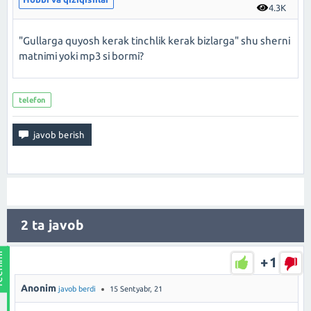
4.3K
"Gullarga quyosh kerak tinchlik kerak bizlarga" shu sherni
matnimi yoki mp3 si bormi?
telefon
2
ta javob
+1
Anonim
javob berdi
15 Sentyabr, 21