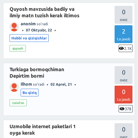
Quyosh mavzusida badiiy va
0
ilmiy matn tuzish kerak iltimos
anonim
so'radi
2
07 Oktyabr, 22
Hobbi va qiziqishlar
ta javob
2.1K
quyosh
Turkiaga bormoqchiman
0
Depirtim bormi
Ilhom
so'radi
02 Aprel, 21
0
Bu qiziq
ta javob
telefon
378
Uzmobile internet paketlari 1
0
oyga kerak