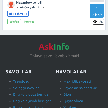
Hasanboy
so'radi
1
09 Oktyabr, 21
Hi-Tech va IT
ta javob
1.3K
telefon
internet
Ask
Info
Onlayn savol-javob xizmati
SAVOLLAR
HAVOLALAR
Trenddagi
Maxfiylik siyosati
So'nggi savollar
Foydalanish shartlari
Eng ko'p ovoz berilgan
Blog
Eng ko'p javob berilgan
Qayta aloqa
Eng ko'p ko'rilgan
Yordam