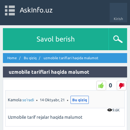
AskInfo.uz
Kirish
Savol berish
Home
Bu qiziq
uzmobile tariflari haqida malumot
uzmobile tariflari haqida malumot
0
Kamola
so'radi
14 Oktyabr, 21
Bu qiziq
9.6K
Uzmobile tarif rejalar haqida malumot