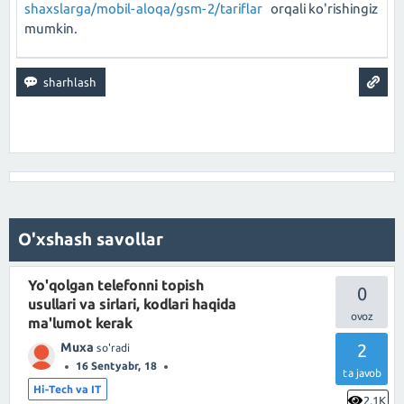
shaxslarga/mobil-aloqa/gsm-2/tariflar
orqali ko'rishingiz
mumkin.
O'xshash savollar
Yo'qolgan telefonni topish
0
usullari va sirlari, kodlari haqida
ma'lumot kerak
Muxa
2
so'radi
16 Sentyabr, 18
ta javob
Hi-Tech va IT
2.1K