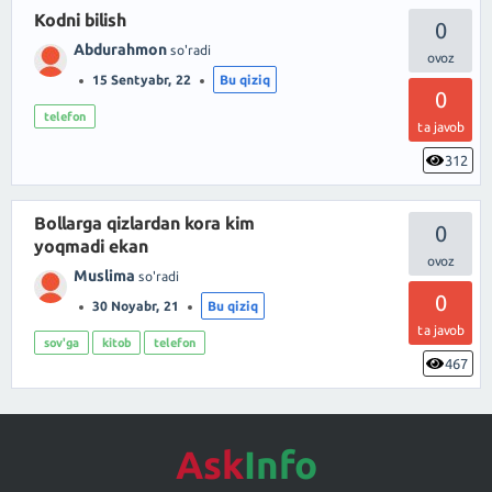
Kodni bilish
0
Abdurahmon
so'radi
15 Sentyabr, 22
Bu qiziq
0
telefon
ta javob
312
Bollarga qizlardan kora kim
0
yoqmadi ekan
Muslima
so'radi
0
30 Noyabr, 21
Bu qiziq
ta javob
sov'ga
kitob
telefon
467
Ask
Info