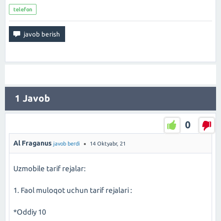
telefon
1
Javob
0
Al Fraganus
javob berdi
14 Oktyabr, 21
Uzmobile tarif rejalar:
1. Faol muloqot uchun tarif rejalari :
*Oddiy 10