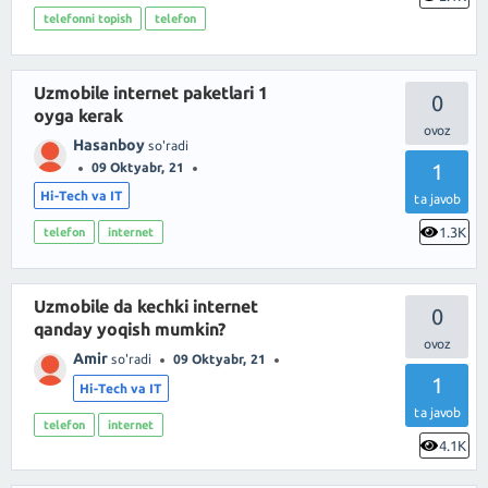
telefonni topish
telefon
Uzmobile internet paketlari 1
0
oyga kerak
Hasanboy
so'radi
1
09 Oktyabr, 21
Hi-Tech va IT
ta javob
1.3K
telefon
internet
Uzmobile da kechki internet
0
qanday yoqish mumkin?
Amir
so'radi
09 Oktyabr, 21
1
Hi-Tech va IT
ta javob
telefon
internet
4.1K