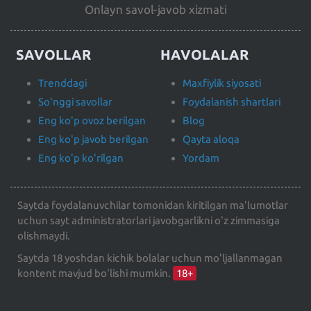
Onlayn savol-javob xizmati
SAVOLLAR
HAVOLALAR
Trenddagi
Maxfiylik siyosati
So'nggi savollar
Foydalanish shartlari
Eng ko'p ovoz berilgan
Blog
Eng ko'p javob berilgan
Qayta aloqa
Eng ko'p ko'rilgan
Yordam
Saytda foydalanuvchilar tomonidan kiritilgan ma'lumotlar
uchun sayt administratorlari javobgarlikni o'z zimmasiga
olishmaydi.
Saytda 18 yoshdan kichik bolalar uchun mo'ljallanmagan
kontent mavjud bo'lishi mumkin.
18+