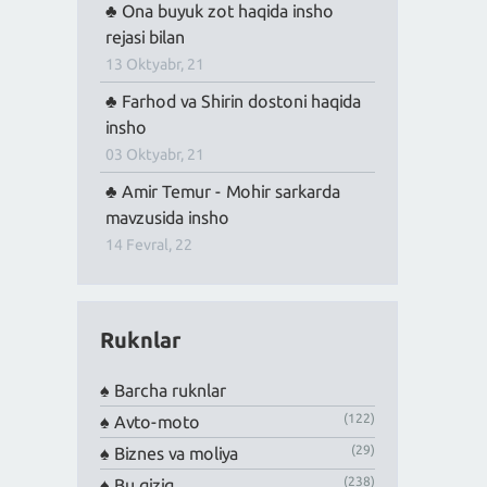
Ona buyuk zot haqida insho
rejasi bilan
13 Oktyabr, 21
Farhod va Shirin dostoni haqida
insho
03 Oktyabr, 21
Amir Temur - Mohir sarkarda
mavzusida insho
14 Fevral, 22
Ruknlar
Barcha ruknlar
(122)
Avto-moto
(29)
Biznes va moliya
(238)
Bu qiziq