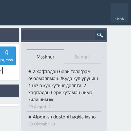
Kirish
4
Mashhur
So'nggi
ta javob
K
2 хафтадан бери телеграм
очолмаяпман. Жуда куп уруниш
1 неча кун кутинг деяпти. 2
хафтадан бери кутаман нима
килишим кк
29 Avgust, 21
Alpomish dostoni haqida insho
03 Oktyabr, 20