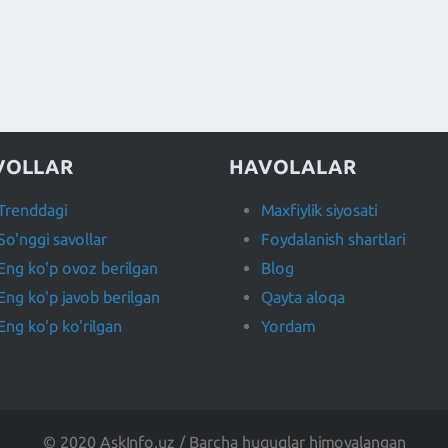
VOLLAR
HAVOLALAR
Trenddagi
Maxfiylik siyosati
So'nggi savollar
Foydalanish shartlari
Eng ko'p ovoz berilgan
Blog
Eng ko'p javob berilgan
Qayta aloqa
Eng ko'p ko'rilgan
Yordam
© 2020 AskInfo.uz / Barcha huquqlar himoyalangan