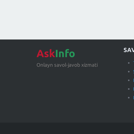
SA
Ask
Info
Onlayn savol-javob xizmati