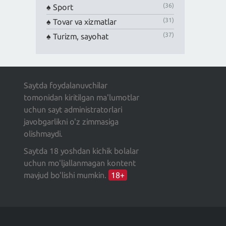
(36)
Sport
(31)
Tovar va xizmatlar
(37)
Turizm, sayohat
Saytda foydalanuvchilar
tomonidan kiritilgan ma'lumotlar
uchun sayt administratorlari
javobgarlikni o'z zimmasiga
olishmaydi.
Saytda 18 yoshdan kichik bolalar
uchun mo'ljallanmagan kontent
mavjud bo'lishi mumkin.
18+