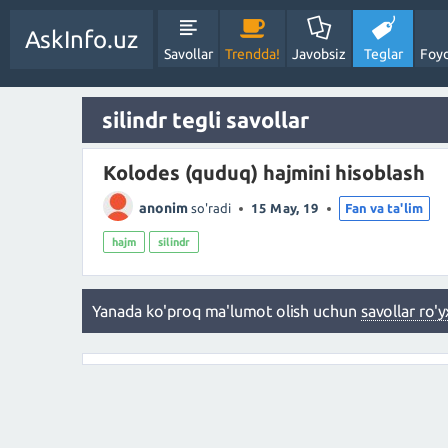
AskInfo.uz
Savollar
Trendda!
Javobsiz
Teglar
Foyd
silindr tegli savollar
Kolodes (quduq) hajmini hisoblash
anonim
so'radi
15 May, 19
Fan va ta'lim
hajm
silindr
Yanada ko'proq ma'lumot olish uchun
savollar ro'y