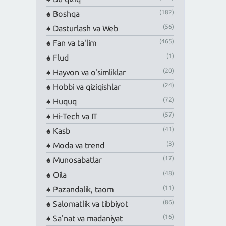
(182)
Boshqa
(56)
Dasturlash va Web
(465)
Fan va ta'lim
(1)
Flud
(20)
Hayvon va o'simliklar
(24)
Hobbi va qiziqishlar
(72)
Huquq
(57)
Hi-Tech va IT
(41)
Kasb
(3)
Moda va trend
(17)
Munosabatlar
(48)
Oila
(11)
Pazandalik, taom
(86)
Salomatlik va tibbiyot
(16)
Sa'nat va madaniyat