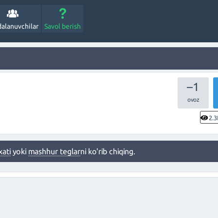
alanuvchilar
Savol berish
–1
2.3
xati
yoki
mashhur teglar
ni ko'rib chiqing.