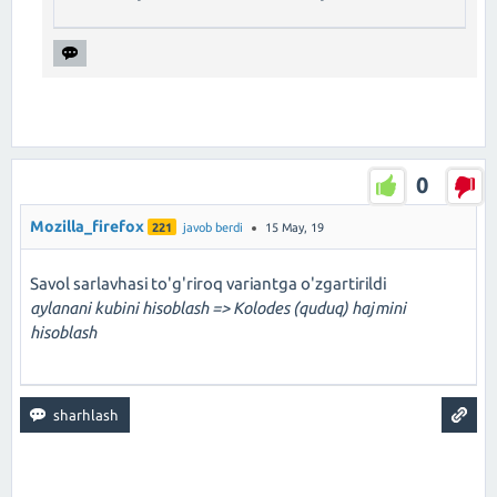
0
Mozilla_firefox
221
javob berdi
15 May, 19
Savol sarlavhasi to'g'riroq variantga o'zgartirildi
aylanani kubini hisoblash => Kolodes (quduq) hajmini
hisoblash