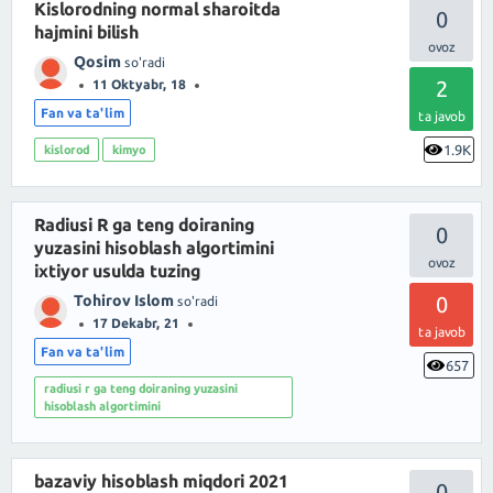
Kislorodning normal sharoitda
0
hajmini bilish
Qosim
so'radi
2
11 Oktyabr, 18
Fan va ta'lim
ta javob
1.9K
kislorod
kimyo
Radiusi R ga teng doiraning
0
yuzasini hisoblash algortimini
ixtiyor usulda tuzing
Tohirov Islom
0
so'radi
17 Dekabr, 21
ta javob
Fan va ta'lim
657
radiusi r ga teng doiraning yuzasini
hisoblash algortimini
bazaviy hisoblash miqdori 2021
0