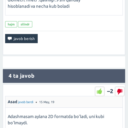
hisoblanadi va necha kub boladi
hajm
silindr
4
ta javob
–2
Asad
javob berdi
15 May, 19
Adashmasam aylana 2D formatda bo'ladi, uni kubi
bo'lmaydi.