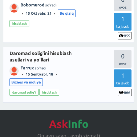
Bobomurod
so'radi
15 Oktyabr, 21
Bu qiziq
1
hisoblash
ta javob
859
Daromad solig'ini hisoblash
0
usullari va yo'llari
Farrux
so'radi
1
15 Sentyabr, 18
Biznes va moliya
ta javob
666
daromad solig'i
hisoblash
Ask
Info
Onlayn savol-javob xizmati