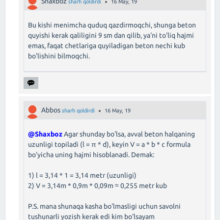
Shaxboz
sharh qoldirdi
16 May, 19
Bu kishi menimcha quduq qazdirmoqchi, shunga beton
quyishi kerak qaliligini 9 sm dan qilib, ya'ni to'liq hajmi
emas, faqat chetlariga quyiladigan beton nechi kub
bo'lishini bilmoqchi.
Abbos
sharh qoldirdi
16 May, 19
@Shaxboz
Agar shunday bo'lsa, avval beton halqaning
uzunligi topiladi (l = π * d), keyin V = a * b * c formula
bo'yicha uning hajmi hisoblanadi. Demak:
1) l = 3,14 * 1 = 3,14 metr (uzunligi)
2) V = 3,14m * 0,9m * 0,09m ≈ 0,255 metr kub
P.S. mana shunaqa kasha bo'lmasligi uchun savolni
tushunarli yozish kerak edi kim bo'lsayam