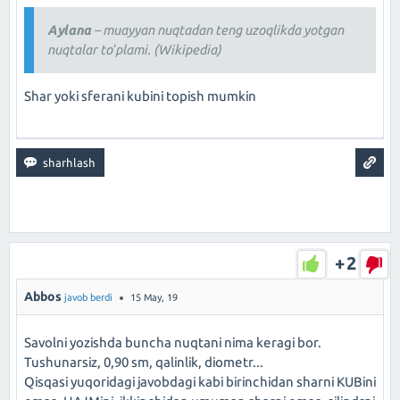
Aylana
– muayyan nuqtadan teng uzoqlikda yotgan
nuqtalar toʻplami. (Wikipedia)
Shar yoki sferani kubini topish mumkin
+2
Abbos
javob berdi
15 May, 19
Savolni yozishda buncha nuqtani nima keragi bor.
Tushunarsiz, 0,90 sm, qalinlik, diometr...
Qisqasi yuqoridagi javobdagi kabi birinchidan sharni KUBini