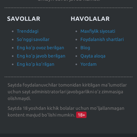
SAVOLLAR
HAVOLALAR
Trenddagi
Maxfiylik siyosati
So'nggi savollar
Foydalanish shartlari
Eng ko'p ovoz berilgan
Blog
Eng ko'p javob berilgan
Qayta aloqa
Eng ko'p ko'rilgan
Yordam
Saytda foydalanuvchilar tomonidan kiritilgan ma'lumotlar
uchun sayt administratorlari javobgarlikni o'z zimmasiga
olishmaydi.
Saytda 18 yoshdan kichik bolalar uchun mo'ljallanmagan
kontent mavjud bo'lishi mumkin.
18+