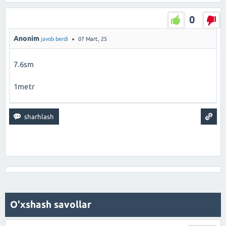
0
Anonim
javob berdi
07 Mart, 25
7.6sm
1metr
O'xshash savollar