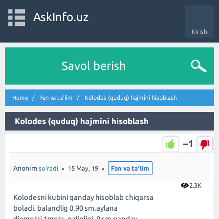
AskInfo.uz
Kirish
Savol berish
Home
Fan va ta'lim
Kolodes (quduq) hajmini hisoblash
Kolodes (quduq) hajmini hisoblash
–1
Anonim
so'radi
15 May, 19
Fan va ta'lim
2.3K
Kolodesni kubini qanday hisoblab chiqarsa
boladi. balandlig 0.90 sm.aylana
diometri.1metr .qalinligi .9 sm qanday