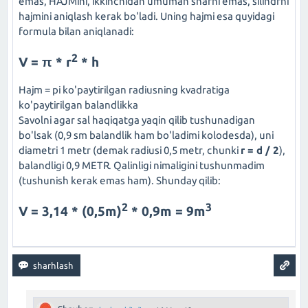
emas, HAJMini, ikkinchidan umuman sharni emas, silindrni
hajmini aniqlash kerak bo'ladi. Uning hajmi esa quyidagi
formula bilan aniqlanadi:
2
V = π * r
* h
Hajm = pi ko'paytirilgan radiusning kvadratiga
ko'paytirilgan balandlikka
Savolni agar sal haqiqatga yaqin qilib tushunadigan
bo'lsak (0,9 sm balandlik ham bo'ladimi kolodesda), uni
diametri 1 metr (demak radiusi 0,5 metr, chunki
r = d / 2
),
balandligi 0,9 METR. Qalinligi nimaligini tushunmadim
(tushunish kerak emas ham). Shunday qilib:
2
3
V = 3,14 * (0,5m)
* 0,9m = 9m