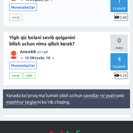
1
Munosabatlar
ta javob
2.6K
sevgi
Yigit qiz bolani sevib qolganini
0
bilish uchun nima qilish kerak?
Anon4ik
so'radi
4
15 Oktyabr, 18
Munosabatlar
ta javob
9.2K
sevgi
yigit
Yanada ko'proq ma'lumot olish uchun
savollar ro'yxati
yoki
mashhur teglar
ni ko'rib chiqing.