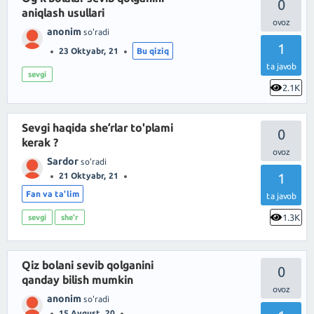
0
aniqlash usullari
anonim
so'radi
1
23 Oktyabr, 21
Bu qiziq
ta javob
sevgi
2.1K
Sevgi haqida she’rlar to'plami
0
kerak ?
Sardor
so'radi
1
21 Oktyabr, 21
Fan va ta'lim
ta javob
1.3K
sevgi
she'r
Qiz bolani sevib qolganini
0
qanday bilish mumkin
anonim
so'radi
15 Avgust, 20