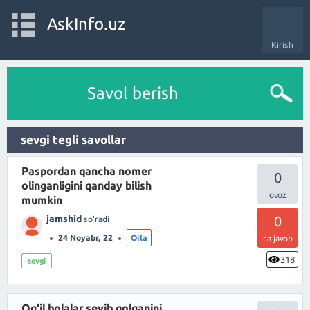
AskInfo.uz
Kirish
Savol berish
sevgi tegli savollar
Paspordan qancha nomer
0
olinganligini qanday bilish
mumkin
jamshid
0
so'radi
24 Noyabr, 22
Oila
ta javob
318
sevgi
Og'il bolalar sevib qolganini