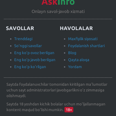
Ask
Info
Onlayn savol-javob xizmati
SAVOLLAR
HAVOLALAR
Trenddagi
Maxfiylik siyosati
So'nggi savollar
Foydalanish shartlari
Eng ko'p ovoz berilgan
Blog
Eng ko'p javob berilgan
Qayta aloqa
Eng ko'p ko'rilgan
Yordam
Saytda foydalanuvchilar tomonidan kiritilgan ma'lumotlar
uchun sayt administratorlari javobgarlikni o'z zimmasiga
olishmaydi.
Saytda 18 yoshdan kichik bolalar uchun mo'ljallanmagan
kontent mavjud bo'lishi mumkin.
18+