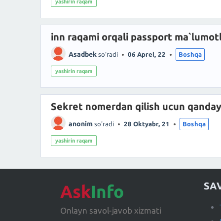
yashirin raqam
inn raqami orqali passport ma`lumot
Asadbek
so'radi
06 Aprel, 22
Boshqa
yashirin raqam
Sekret nomerdan qilish ucun qanday
anonim
so'radi
28 Oktyabr, 21
Boshqa
yashirin raqam
SA
Ask
Info
Onlayn savol-javob xizmati