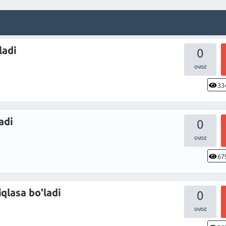
ladi
0
33
adi
0
67
qlasa bo'ladi
0