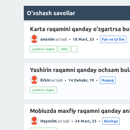
O'xshash savollar
Karta raqamini qanday o'zgartrsa bu
anonim
so'radi
18 Mart, 23
Fan va ta'lim
yashirin raqam
2003
.
Yashirin raqamni qanday ochsam bul
Erkin
so'radi
14 Dekabr, 19
Huquq
yashirin raqam
Mobiuzda maxfiy raqamni qanday ani
Hayotim
so'radi
24 Mart, 23
Boshqa