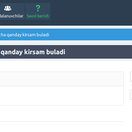
alanuvchilar
Savol berish
cha qanday kirsam buladi
 qanday kirsam buladi