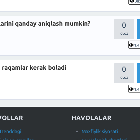
38
larini qanday aniqlash mumkin?
0
1.4
 raqamlar kerak boladi
0
1.4
VOLLAR
HAVOLALAR
Trenddagi
Maxfiylik siyosati