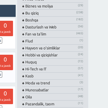
(29)
Biznes va moliya
(238)
Bu qiziq
(182)
Boshqa
0
(56)
Dasturlash va Web
ta javob
(465)
Fan va ta'lim
(1)
Flud
4
(20)
Hayvon va o'simliklar
(24)
Hobbi va qiziqishlar
0
(72)
Huquq
ta javob
(57)
Hi-Tech va IT
9
(41)
Kasb
(3)
Moda va trend
(17)
Munosabatlar
0
(48)
Oila
ta javob
(11)
Pazandalik, taom