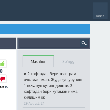
Kirish
Mashhur
So'nggi
0
2 хафтадан бери телеграм
очолмаяпман. Жуда куп уруниш
1 неча кун кутинг деяпти. 2
360
хафтадан бери кутаман нима
килишим кк
29 Avgust, 21