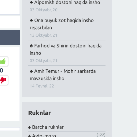
Alpomish dostoni haqida insho
03 Oktyabr, 20
Ona buyuk zot haqida insho
rejasi bilan
13 Oktyabr, 21
Farhod va Shirin dostoni haqida
insho
03 Oktyabr, 21
0
Amir Temur - Mohir sarkarda
mavzusida insho
14 Fevral, 22
Ruknlar
Barcha ruknlar
(122)
Avto-moto