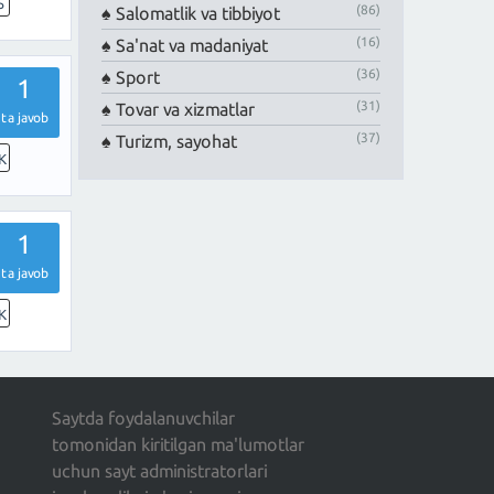
5
(86)
Salomatlik va tibbiyot
(16)
Sa'nat va madaniyat
(36)
Sport
1
(31)
Tovar va xizmatlar
ta javob
(37)
Turizm, sayohat
K
1
ta javob
K
Saytda foydalanuvchilar
tomonidan kiritilgan ma'lumotlar
uchun sayt administratorlari