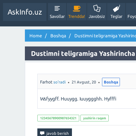
AskInfo.uz
Savollar
Trendda!
Javobsiz
Teglar
Foyd
Home
Boshqa
Dustimni teligramiga Yashirin
Dustimni teligramiga Yashirincha
Farhot
so'radi
21 Avgust, 20
Boshqa
Wsfyygff. Huuygg. Iuuyggghh. Hyfffi
12345678900987654321
yashirin raqam