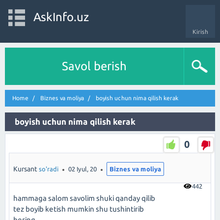
AskInfo.uz
Kirish
Savol berish
Home
Biznes va moliya
boyish uchun nima qilish kerak
boyish uchun nima qilish kerak
0
Kursant
so'radi
02 Iyul, 20
Biznes va moliya
442
hammaga salom savolim shuki qanday qilib
tez boyib ketish mumkin shu tushintirib
bering