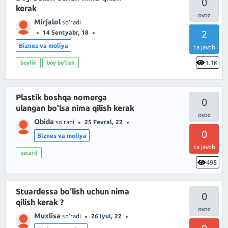
0
kerak
Mirjalol
so'radi
2
14 Sentyabr, 18
Biznes va moliya
ta javob
1.1K
boylik
boy bo'lish
Plastik boshqa nomerga
0
ulangan bo'lsa nima qilish kerak
Obida
so'radi
25 Fevral, 22
0
Biznes va moliya
ta javob
uzcard
495
Stuardessa bo‘lish uchun nima
0
qilish kerak ?
Muxlisa
so'radi
26 Iyul, 22