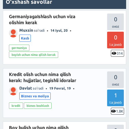
O'xshash savollar
GermaniyagaIshlash uchun viza
0
olishim kerak
Muxsin
so'radi
14 Iyul, 20
0
Kasb
ta javob
germaniya
314
boyish uchun nima qilish kerak
Kredit olish uchun nima qilish
0
kerak: hujjatlar, tegishli idoralar
Davlat
so'radi
19 Fevral, 19
1
Biznes va moliya
ta javob
kredit
biznes boshlash
1.8K
Boy bulish uchun nima qilish