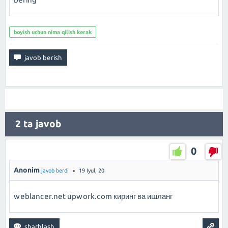
boyish uchun nima qilish kerak
2
ta javob
0
Anonim
javob berdi
19 Iyul, 20
weblancer.net upwork.com киринг ва ишланг