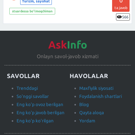
0
Turizm, sayohat
ta javob
stuardessa bo‘lmoqchiman
566
Ask
Info
Onlayn savol-javob xizmati
SAVOLLAR
HAVOLALAR
Trenddagi
Maxfiylik siyosati
So'nggi savollar
Foydalanish shartlari
Eng ko'p ovoz berilgan
Blog
Eng ko'p javob berilgan
Qayta aloqa
Eng ko'p ko'rilgan
Yordam