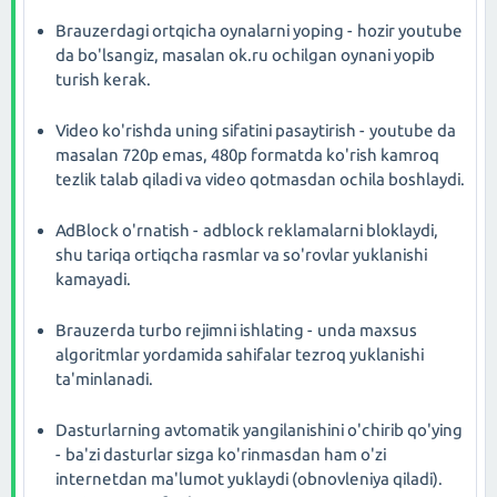
Brauzerdagi ortqicha oynalarni yoping - hozir youtube
da bo'lsangiz, masalan ok.ru ochilgan oynani yopib
turish kerak.
Video ko'rishda uning sifatini pasaytirish - youtube da
masalan 720p emas, 480p formatda ko'rish kamroq
tezlik talab qiladi va video qotmasdan ochila boshlaydi.
AdBlock o'rnatish - adblock reklamalarni bloklaydi,
shu tariqa ortiqcha rasmlar va so'rovlar yuklanishi
kamayadi.
Brauzerda turbo rejimni ishlating - unda maxsus
algoritmlar yordamida sahifalar tezroq yuklanishi
ta'minlanadi.
Dasturlarning avtomatik yangilanishini o'chirib qo'ying
- ba'zi dasturlar sizga ko'rinmasdan ham o'zi
internetdan ma'lumot yuklaydi (obnovleniya qiladi).