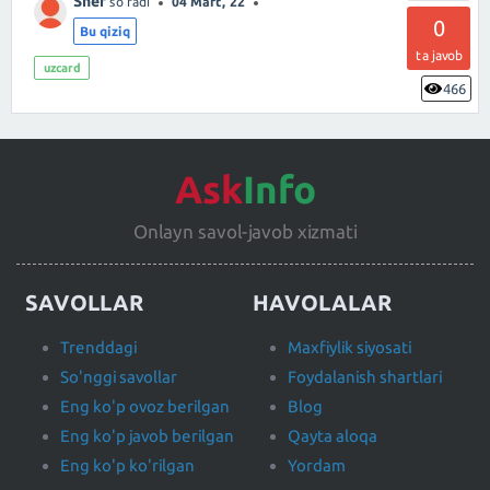
Sher
so'radi
04 Mart, 22
0
Bu qiziq
ta javob
uzcard
466
Ask
Info
Onlayn savol-javob xizmati
SAVOLLAR
HAVOLALAR
Trenddagi
Maxfiylik siyosati
So'nggi savollar
Foydalanish shartlari
Eng ko'p ovoz berilgan
Blog
Eng ko'p javob berilgan
Qayta aloqa
Eng ko'p ko'rilgan
Yordam