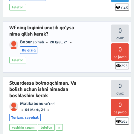
7.2K
telefon
Wf ning loginini unutib qo'ysa
0
nima qilish kerak?
Bobur
so'radi
28 Iyul, 21
0
Bu qiziq
ta javob
telefon
293
Stuardessa bolmoqchiman. Va
0
bolish uchun ishni nimadan
boshlashim kerak
Malikabonu
0
so'radi
04 Mart, 21
ta javob
Turizm, sayohat
565
yashirin raqam
telefon
n