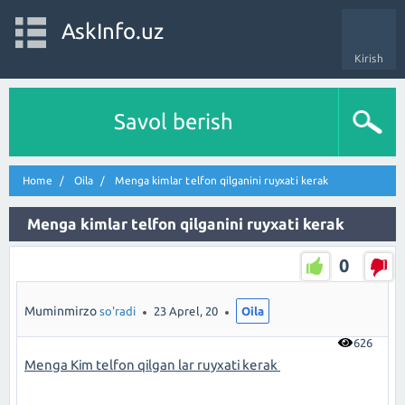
AskInfo.uz
Kirish
Savol berish
Home
Oila
Menga kimlar telfon qilganini ruyxati kerak
Menga kimlar telfon qilganini ruyxati kerak
0
Muminmirzo
so'radi
23 Aprel, 20
Oila
626
Menga Kim telfon qilgan lar ruyxati kerak