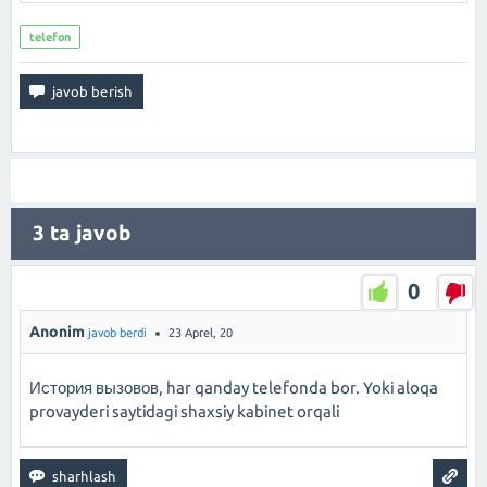
telefon
3
ta javob
0
Anonim
javob berdi
23 Aprel, 20
История вызовов, har qanday telefonda bor. Yoki aloqa
provayderi saytidagi shaxsiy kabinet orqali