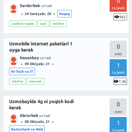
0
Sardorbek
so'radi
ta javob
24 Sentyabr, 20
Huquq
965
yashirin raqam
sayt
telefon
Uzmobile internet paketlari 1
0
oyga kerak
Hasanboy
so'radi
1
09 Oktyabr, 21
Hi-Tech va IT
ta javob
1.3K
telefon
internet
Uzmobaylda 4g ni yoqish kodi
0
kerak
Abrorbek
so'radi
1
08 Oktyabr, 21
Dasturlash va Web
ta javob