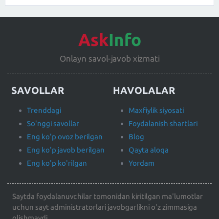
Ask
Info
Onlayn savol-javob xizmati
SAVOLLAR
HAVOLALAR
Trenddagi
Maxfiylik siyosati
So'nggi savollar
Foydalanish shartlari
Eng ko'p ovoz berilgan
Blog
Eng ko'p javob berilgan
Qayta aloqa
Eng ko'p ko'rilgan
Yordam
Saytda foydalanuvchilar tomonidan kiritilgan ma'lumotlar
uchun sayt administratorlari javobgarlikni o'z zimmasiga
olishmaydi.