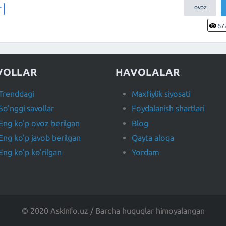
T
67
VOLLAR
HAVOLALAR
Trenddagi
Maxfiylik siyosati
So'nggi savollar
Foydalanish shartlari
Eng ko'p ovoz berilgan
Blog
Eng ko'p javob berilgan
Qayta aloqa
Eng ko'p ko'rilgan
Yordam
© 2020 AskInfo.uz / Barcha huquqlar himoyalangan