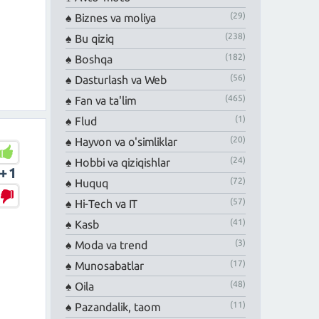
(29)
Biznes va moliya
(238)
Bu qiziq
(182)
Boshqa
(56)
Dasturlash va Web
(465)
Fan va ta'lim
(1)
Flud
(20)
Hayvon va o'simliklar
(24)
Hobbi va qiziqishlar
+1
(72)
Huquq
(57)
Hi-Tech va IT
(41)
Kasb
(3)
Moda va trend
(17)
Munosabatlar
(48)
Oila
(11)
Pazandalik, taom