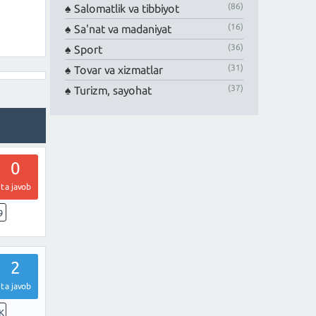
(86)
Salomatlik va tibbiyot
(16)
Sa'nat va madaniyat
(36)
Sport
(31)
Tovar va xizmatlar
(37)
Turizm, sayohat
0
ta javob
9
2
ta javob
K