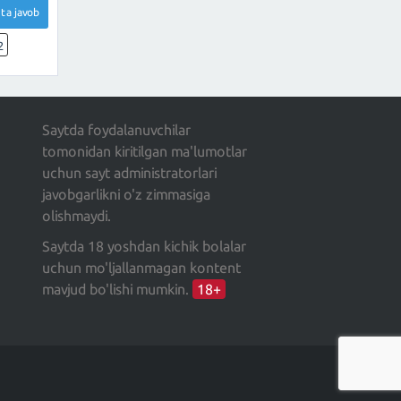
ta javob
2
Saytda foydalanuvchilar
tomonidan kiritilgan ma'lumotlar
uchun sayt administratorlari
javobgarlikni o'z zimmasiga
olishmaydi.
Saytda 18 yoshdan kichik bolalar
uchun mo'ljallanmagan kontent
mavjud bo'lishi mumkin.
18+