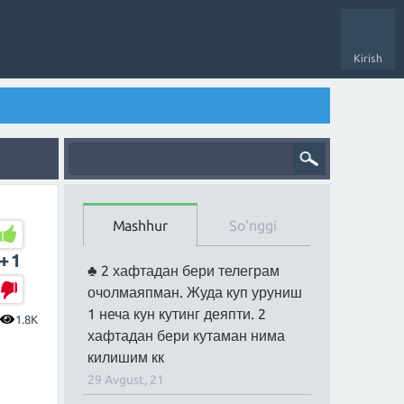
Kirish
Mashhur
So'nggi
+1
2 хафтадан бери телеграм
очолмаяпман. Жуда куп уруниш
1 неча кун кутинг деяпти. 2
1.8K
хафтадан бери кутаман нима
килишим кк
29 Avgust, 21