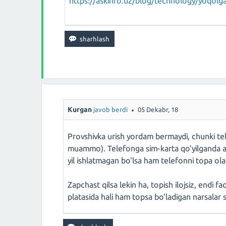
https://askinfo.uz/blog/technology/yoqolga
Kurgan
javob berdi
05 Dekabr, 18
Provshivka urish yordam bermaydi, chunki tele
muammo). Telefonga sim-karta qo'yilganda ayn
yil ishlatmagan bo'lsa ham telefonni topa ola
Zapchast qilsa lekin ha, topish ilojsiz, endi fa
platasida hali ham topsa bo'ladigan narsalar 