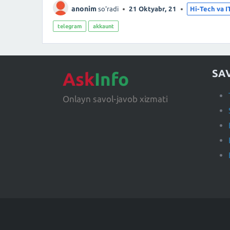
anonim
so'radi
21 Oktyabr, 21
Hi-Tech va I
telegram
akkaunt
SA
Ask
Info
Onlayn savol-javob xizmati