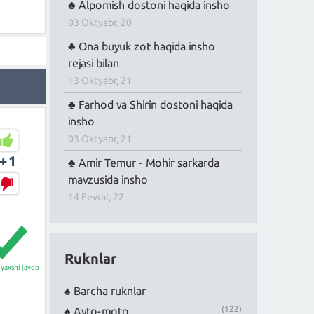
Alpomish dostoni haqida insho
03 Oktyabr, 20
Ona buyuk zot haqida insho
rejasi bilan
13 Oktyabr, 21
Farhod va Shirin dostoni haqida
insho
03 Oktyabr, 21
+1
Amir Temur - Mohir sarkarda
mavzusida insho
14 Fevral, 22
Ruknlar
yaxshi javob
Barcha ruknlar
(122)
Avto-moto