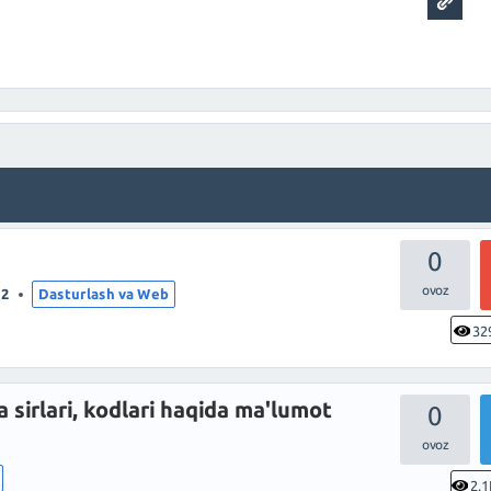
0
22
Dasturlash va Web
32
a sirlari, kodlari haqida ma'lumot
0
2.1