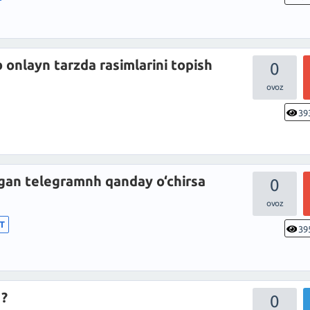
 onlayn tarzda rasimlarini topish
0
39
gan telegramnh qanday o‘chirsa
0
IT
39
 ?
0