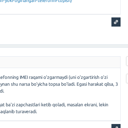
n-yoki-ogirlangan-telefonni-topish/
fonning IMEI raqami o'zgarmaydi (uni o'zgartirish o'zi
an shu narsa bo'yicha topsa bo'ladi. Egasi harakat qilsa, 3
di.
qat ba'zi zapchastlari ketib qoladi, masalan ekrani, lekin
saqlanib turaveradi.