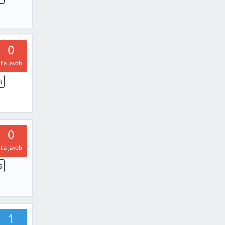
0
ta javob
3
0
ta javob
5
1