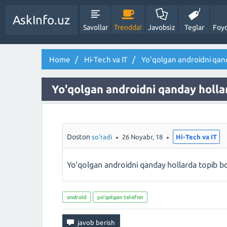
AskInfo.uz
Savollar
Trendda!
Javobsiz
Teglar
Foyd
Home
Hi-Tech va IT
Yo'qolgan androidni qand
Yo'qolgan androidni qanday holla
Doston
so'radi
26 Noyabr, 18
Hi-Tech va IT
Yo'qolgan androidni qanday hollarda topib bo'
android
yo'qolgan telefon