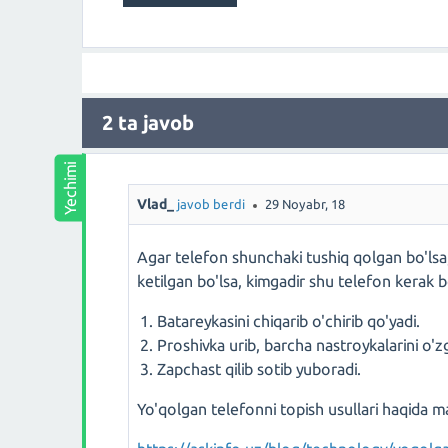
2
ta javob
Vlad_
javob berdi
29 Noyabr, 18
Agar telefon shunchaki tushiq qolgan bo'lsa, 
ketilgan bo'lsa, kimgadir shu telefon kerak bo
Batareykasini chiqarib o'chirib qo'yadi.
Proshivka urib, barcha nastroykalarini o'zg
Zapchast qilib sotib yuboradi.
Yo'qolgan telefonni topish usullari haqida 