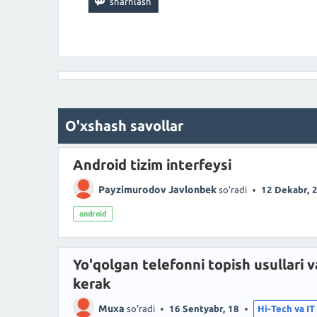
O'xshash savollar
Android tizim interfeysi
Payzimurodov Javlonbek
so'radi
12 Dekabr, 
android
Yo'qolgan telefonni topish usullari v
kerak
Muxa
so'radi
16 Sentyabr, 18
Hi-Tech va IT