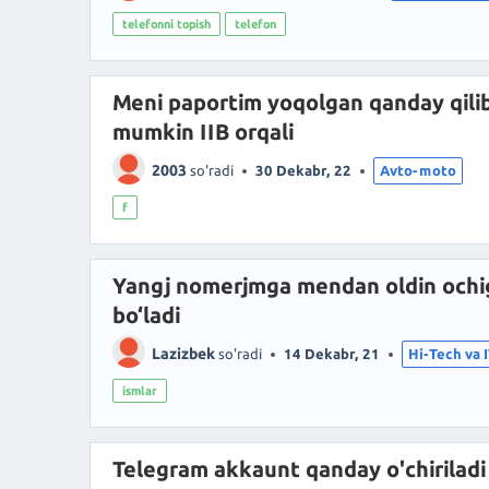
telefonni topish
telefon
Meni paportim yoqolgan qanday qilib
mumkin IIB orqali
2003
so'radi
30 Dekabr, 22
Avto-moto
f
Yangj nomerjmga mendan oldin ochi
bo‘ladi
Lazizbek
so'radi
14 Dekabr, 21
Hi-Tech va 
ismlar
Telegram akkaunt qanday o'chiriladi