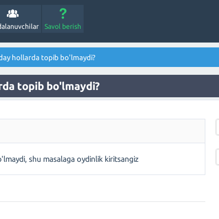
alanuvchilar
Savol berish
ay hollarda topib bo'lmaydi?
rda topib bo'lmaydi?
lmaydi, shu masalaga oydinlik kiritsangiz