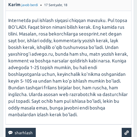
Karim
javob berdi
17 Sentyabr, 18
Internetda pul ishlash siyqasi chiqqan mavzuku. Pul topsa
BO'LADI. Faqat biron nimani bilish kerak. Eng kamida rus
tilini. Masalan, rosa bekorchilarga seosprint.net degan
sayt bor, ishlari oddiy, kommentariy yozish kerak, layk
bosish kerak, ishqilib o'qib tushunvosa bo'ladi. Undan
yaxshirog'i advego.ru, bunda ham shu, matn yozish kerak,
komment va boshqa narsalar qoldirish kabi narsa. Kuniga
advegoda 1-2$ topish mumkin, bu hali endi
boshlayotganla uchun, keyinchalik ko'nikma oshganidan
keyin 5-10$ va undan ham ko'p ishlash mumkin bo'ladi.
Bundan tashqari frilans birjalar bor, ham ruscha, ham
inglizcha. Ularda asosan web razrabotchik va dasturchilar
pul topadi. Sayt ochib ham pul ishlasa bo'ladi, lekin bu
oddiy masala emas, bunga javobni endi boshqa
manbalardan izlash kerak bo'ladi.