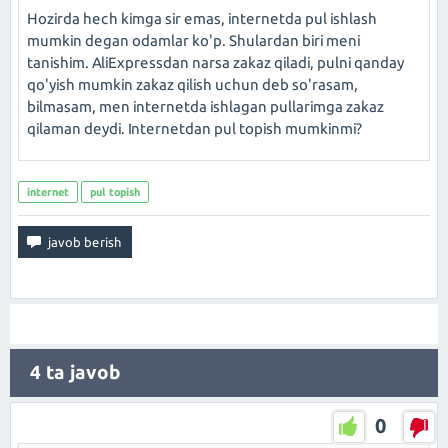
Hozirda hech kimga sir emas, internetda pul ishlash
mumkin degan odamlar ko'p. Shulardan biri meni
tanishim. AliExpressdan narsa zakaz qiladi, pulni qanday
qo'yish mumkin zakaz qilish uchun deb so'rasam,
bilmasam, men internetda ishlagan pullarimga zakaz
qilaman deydi. Internetdan pul topish mumkinmi?
internet
pul topish
4
ta javob
0