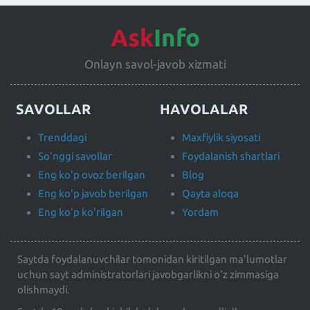
Ask
Info
Onlayn savol-javob xizmati
SAVOLLAR
HAVOLALAR
Trenddagi
Maxfiylik siyosati
So'nggi savollar
Foydalanish shartlari
Eng ko'p ovoz berilgan
Blog
Eng ko'p javob berilgan
Qayta aloqa
Eng ko'p ko'rilgan
Yordam
Saytda foydalanuvchilar tomonidan kiritilgan ma'lumotlar
uchun sayt administratorlari javobgarlikni o'z zimmasiga
olishmaydi.