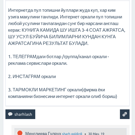
Интернетда пул топишни йуллари жуда куп, хар ким
узига макулини танлиди. Интернет оркали пул топишни
любой усулини танлагандан сунг бир нарсани англаш
керак: КУНИГА КАМИДА ШУ ИШГА 3-4 СОАТ АЖРАТСА,
ШУ УСУЛ БУЙИЧА БИЛИМЛАРНИ КУНДАН КУНГА
АЖРАТСАГИНА РЕЗУЛЬТАТ БУЛАДИ.
1. ТЕЛЕГРАМдаги ботлар /группа/канал оркали -
реклама сервислари оркали.
2. ИНСТАГРАМ оркали
3. ТАРМОКЛИ МАРКЕТИНГ оркали(фирма ёки
компанияни бизнесини интернет оркали олиб бориш)
Менглиева Гулрух
sharh qoldirdi
30 May, 19