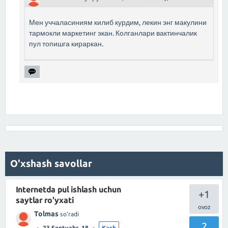
Мен уччаласиниям килиб курдим, лекин энг макулини
тармокли маркетинг экан. Колганлари вактинчалик
пул топишга кираркан.
O'xshash savollar
Internetda pul ishlash uchun
+1
saytlar ro'yxati
Tolmas
so'radi
2
23 Sentyabr, 18
Kasb