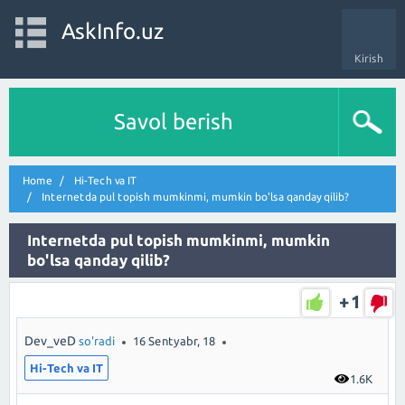
AskInfo.uz
Kirish
Savol berish
Home
Hi-Tech va IT
Internetda pul topish mumkinmi, mumkin bo'lsa qanday qilib?
Internetda pul topish mumkinmi, mumkin
bo'lsa qanday qilib?
+1
Dev_veD
so'radi
16 Sentyabr, 18
Hi-Tech va IT
1.6K