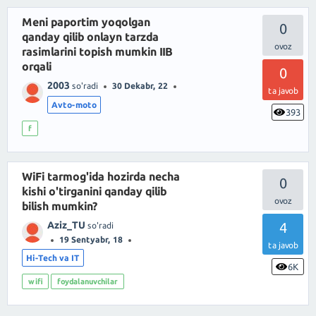
Meni paportim yoqolgan
0
qanday qilib onlayn tarzda
rasimlarini topish mumkin IIB
orqali
0
2003
so'radi
30 Dekabr, 22
ta javob
Avto-moto
393
f
WiFi tarmog'ida hozirda necha
0
kishi o'tirganini qanday qilib
bilish mumkin?
Aziz_TU
4
so'radi
19 Sentyabr, 18
ta javob
Hi-Tech va IT
6K
wifi
foydalanuvchilar