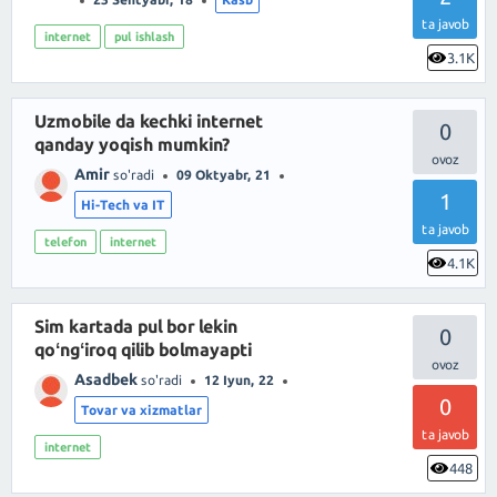
ta javob
internet
pul ishlash
3.1K
Uzmobile da kechki internet
0
qanday yoqish mumkin?
Amir
so'radi
09 Oktyabr, 21
1
Hi-Tech va IT
ta javob
telefon
internet
4.1K
Sim kartada pul bor lekin
0
qoʻngʻiroq qilib bolmayapti
Asadbek
so'radi
12 Iyun, 22
0
Tovar va xizmatlar
ta javob
internet
448