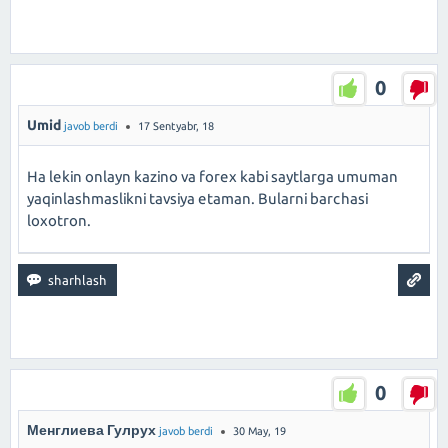
0
Umid
javob berdi
17 Sentyabr, 18
Ha lekin onlayn kazino va forex kabi saytlarga umuman
yaqinlashmaslikni tavsiya etaman. Bularni barchasi
loxotron.
0
Менглиева Гулрух
javob berdi
30 May, 19