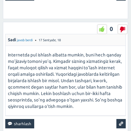
0
Sadi
javob berdi
17 Sentyabr, 18
Internetda pul ishlash albatta mumkin, buni hech qanday
mo'jizaviy tomoni yo'q. Kimgadir sizning xizmatingiz kerak,
faqat muloqot qilish va xizmat haqqini to'lash internet
orqali amalga oshiriladi. Yuqoridagi javoblarda keltirilgan
birjalarda ishlash bir misol. Undan tashqari, kwork,
qcomment degan saytlar ham bor, ular bilan ham tanishib
chiqish mumkin. Lekin boshlash uchun bir-ikki hafta
seosprintda, so'ng advegoga o'tgan yaxshi. So'ng boshqa
qiyinroq usullarga o'tish mumkin.