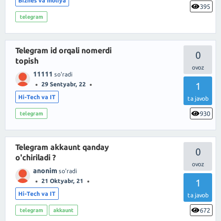
Biznes va moliya
395
telegram
Telegram id orqali nomerdi
0
topish
11111
so'radi
1
29 Sentyabr, 22
Hi-Tech va IT
ta javob
930
telegram
Telegram akkaunt qanday
0
o'chiriladi ?
anonim
so'radi
1
21 Oktyabr, 21
Hi-Tech va IT
ta javob
672
telegram
akkaunt