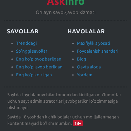
Ask
Info
Onlayn savol-javob xizmati
SAVOLLAR
HAVOLALAR
Trenddagi
Maxfiylik siyosati
So'nggi savollar
Foydalanish shartlari
Eng ko'p ovoz berilgan
Blog
Eng ko'p javob berilgan
Qayta aloqa
Eng ko'p ko'rilgan
Yordam
Saytda foydalanuvchilar tomonidan kiritilgan ma'lumotlar
uchun sayt administratorlari javobgarlikni o'z zimmasiga
olishmaydi.
Saytda 18 yoshdan kichik bolalar uchun mo'ljallanmagan
kontent mavjud bo'lishi mumkin.
18+