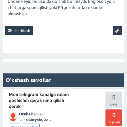
Undan keyin bu usulda qo'shib bo'lmaydi. Eng oson yo'li
chatlarga spam qilish yoki PR guruhlarda reklama
almashish.
O'xshash savollar
Men telegram kanalga odam
0
qoshishm qerak nma qilish
qerak
Otabek
0
so'radi
14 Oktyabr, 22
ta javob