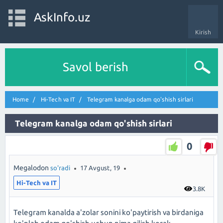
AskInfo.uz
Kirish
Savol berish
Home
Hi-Tech va IT
Telegram kanalga odam qo'shish sirlari
Telegram kanalga odam qo'shish sirlari
0
Megalodon
so'radi
17 Avgust, 19
Hi-Tech va IT
3.8K
Telegram kanalda a'zolar sonini ko'paytirish va birdaniga