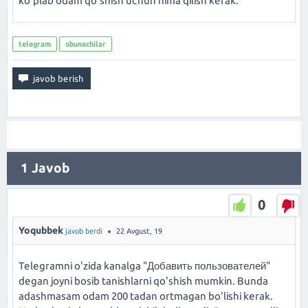
ko'plab odam qo'shish uchun nima qilish kerak.
telegram
obunachilar
1
Javob
0
Yoqubbek
javob berdi
22 Avgust, 19
Telegramni o'zida kanalga "Добавить пользователей"
degan joyni bosib tanishlarni qo'shish mumkin. Bunda
adashmasam odam 200 tadan ortmagan bo'lishi kerak.