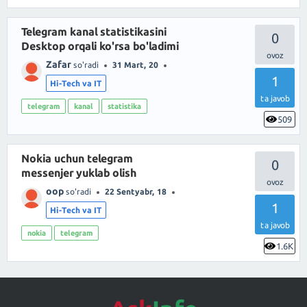
Telegram kanal statistikasini
0
Desktop orqali ko'rsa bo'ladimi
Zafar
so'radi
31 Mart, 20
1
Hi-Tech va IT
ta javob
telegram
kanal
statistika
509
Nokia uchun telegram
0
messenjer yuklab olish
oop
so'radi
22 Sentyabr, 18
1
Hi-Tech va IT
ta javob
nokia
telegram
1.6K