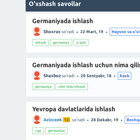
O'xshash savollar
Germaniyada ishlash
Shoxrux
so'radi
22 Mart, 19
Hayvon va o'si
ishlash
germaniya
o‘qish
Germaniyada ishlash uchun nima qili
Shaxboz
so'radi
20 Sentyabr, 18
Kasb
germaniya
chet elda ishlash
Yevropa davlatlarida ishlash
Azizceek
12
so'radi
28 Dekabr, 19
Boshq
riga
germaniya