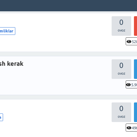
0
mliklar
52
sh kerak
0
5.9
0
a
49