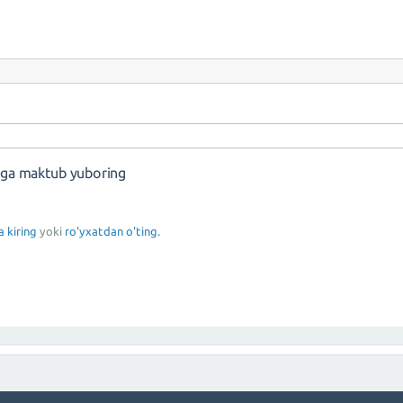
nga maktub yuboring
a kiring
yoki
ro'yxatdan o'ting.