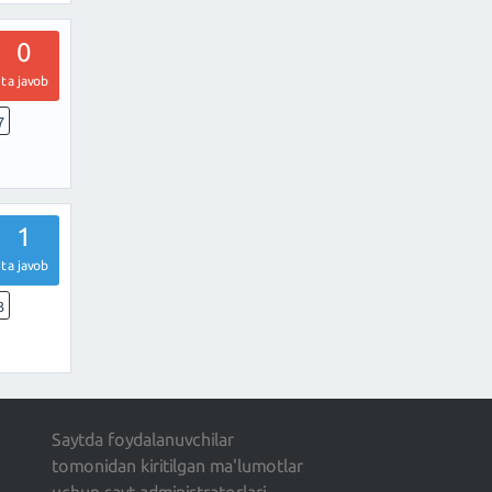
0
ta javob
7
1
ta javob
3
Saytda foydalanuvchilar
tomonidan kiritilgan ma'lumotlar
uchun sayt administratorlari