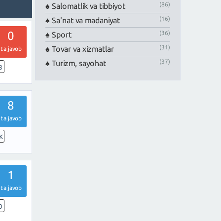
(86)
Salomatlik va tibbiyot
(16)
Sa'nat va madaniyat
0
(36)
Sport
(31)
Tovar va xizmatlar
ta javob
(37)
Turizm, sayohat
8
8
ta javob
K
1
ta javob
0