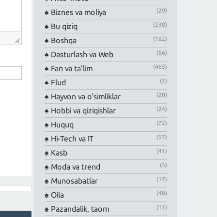
(29)
Biznes va moliya
(238)
Bu qiziq
(182)
Boshqa
(56)
Dasturlash va Web
(465)
Fan va ta'lim
(1)
Flud
(20)
Hayvon va o'simliklar
(24)
Hobbi va qiziqishlar
(72)
Huquq
(57)
Hi-Tech va IT
(41)
Kasb
(3)
Moda va trend
(17)
Munosabatlar
(48)
Oila
(11)
Pazandalik, taom