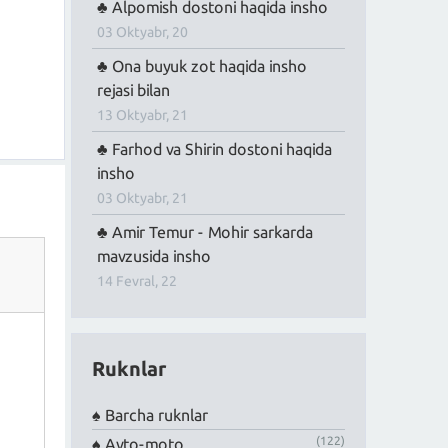
Alpomish dostoni haqida insho
03 Oktyabr, 20
Ona buyuk zot haqida insho
rejasi bilan
13 Oktyabr, 21
Farhod va Shirin dostoni haqida
insho
03 Oktyabr, 21
Amir Temur - Mohir sarkarda
mavzusida insho
14 Fevral, 22
Ruknlar
Barcha ruknlar
(122)
Avto-moto