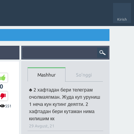
Kirish
Mashhur
So'nggi
0
2 хафтадан бери телеграм
очолмаяпман. Жуда куп уруниш
1 неча кун кутинг деяпти. 2
551
хафтадан бери кутаман нима
килишим кк
29 Avgust, 21