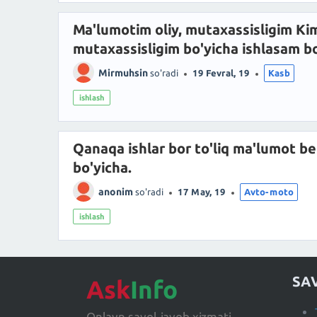
Ma'lumotim oliy, mutaxassisligim K
mutaxassisligim bo'yicha ishlasam bo
Mirmuhsin
so'radi
19 Fevral, 19
Kasb
ishlash
Qanaqa ishlar bor to'liq ma'lumot ber
bo'yicha.
anonim
so'radi
17 May, 19
Avto-moto
ishlash
SA
Ask
Info
Onlayn savol-javob xizmati