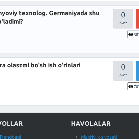
imyoviy texnolog. Germaniyada shu
0
'ladimi?
38
a olaszmi bo'sh ish o'rinlari
0
70
VOLLAR
HAVOLALAR
Trenddagi
Maxfiylik siyosati