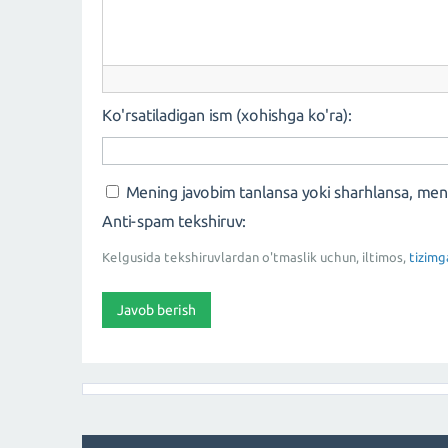
Ko'rsatiladigan ism (xohishga ko'ra):
Mening javobim tanlansa yoki sharhlansa, me
Anti-spam tekshiruv:
Kelgusida tekshiruvlardan o'tmaslik uchun, iltimos,
tizimg