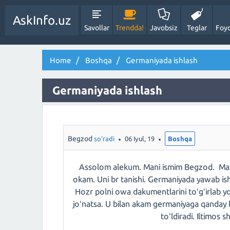
AskInfo.uz
Savollar
Trendda!
Javobsiz
Teglar
Foyd
Home
Boshqa
Germaniyada ishlash
Germaniyada ishlash
Begzod
so'radi
06 Iyul, 19
Boshqa
Assolom alekum. Mani ismim Begzod. Mani b
okam. Uni br tanishi. Germaniyada yawab is
Hozr polni owa dakumentlarini toʻgʻirlab 
joʻnatsa. U bilan akam germaniyaga qanday ke
toʻldiradi. Iltimos