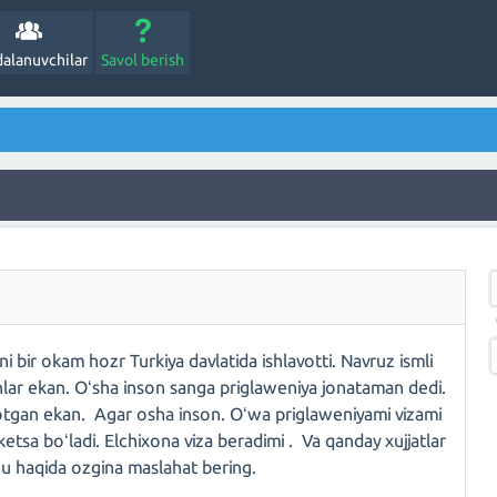
alanuvchilar
Savol berish
ir okam hozr Turkiya davlatida ishlavotti. Navruz ismli
hlar ekan. Oʻsha inson sanga priglaweniya jonataman dedi.
yotgan ekan. Agar osha inson. Oʻwa priglaweniyami vizami
tsa boʻladi. Elchixona viza beradimi . Va qanday xujjatlar
 shu haqida ozgina maslahat bering.