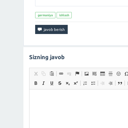
germaniya
ishlash
Sizning javob