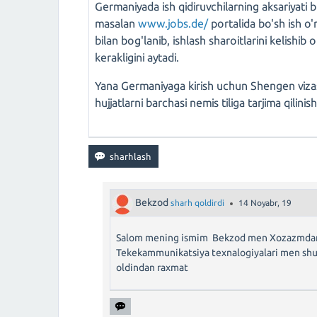
Germaniyada ish qidiruvchilarning aksariyati bu
masalan
www.jobs.de/
portalida bo'sh ish o'r
bilan bog'lanib, ishlash sharoitlarini kelishib
kerakligini aytadi.
Yana Germaniyaga kirish uchun Shengen vizasi
hujjatlarni barchasi nemis tiliga tarjima qilinis
Bekzod
sharh qoldirdi
14 Noyabr, 19
Salom mening ismim Bekzod men Xozazmdan
Tekekammunikatsiya texnalogiyalari men shu 
oldindan raxmat