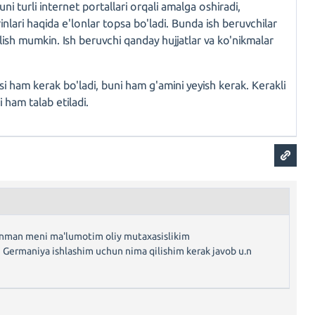
ni turli internet portallari orqali amalga oshiradi,
inlari haqida e'lonlar topsa bo'ladi. Bunda ish beruvchilar
 olish mumkin. Ish beruvchi qanday hujjatlar va ko'nikmalar
 ham kerak bo'ladi, buni ham g'amini yeyish kerak. Kerakli
hi ham talab etiladi.
man meni ma'lumotim oliy mutaxasislikim
Germaniya ishlashim uchun nima qilishim kerak javob u.n