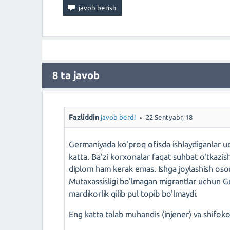
8
ta javob
Fazliddin
javob berdi
22 Sentyabr, 18
Germaniyada ko'proq ofisda ishlaydiganlar uc
katta. Ba'zi korxonalar faqat suhbat o'tkazish 
diplom ham kerak emas. Ishga joylashish osonro
Mutaxassisligi bo'lmagan migrantlar uchun Ge
mardikorlik qilib pul topib bo'lmaydi.
Eng katta talab muhandis (injener) va shifok