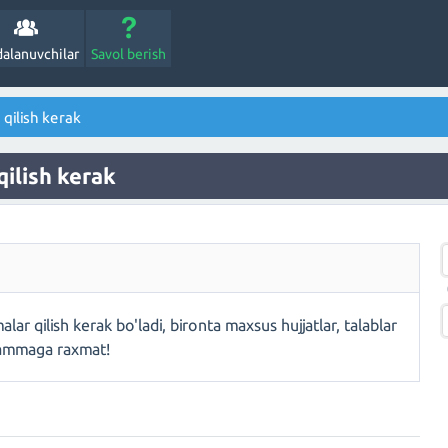
alanuvchilar
Savol berish
qilish kerak
ilish kerak
ar qilish kerak bo'ladi, bironta maxsus hujjatlar, talablar
Hammaga raxmat!