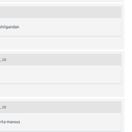
oshilgandan
, 20
, 20
rta maxsus