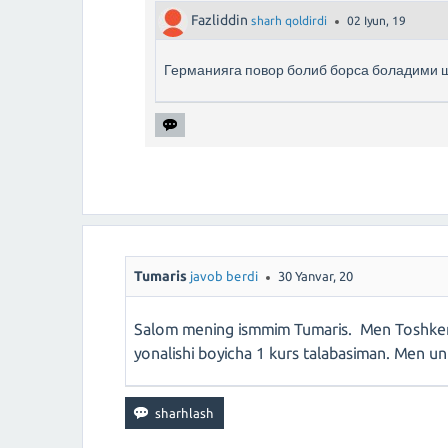
Fazliddin
sharh qoldirdi
02 Iyun, 19
Германияга повор болиб борса боладими ш
Tumaris
javob berdi
30 Yanvar, 20
Salom mening ismmim Tumaris. Men Toshkentd
yonalishi boyicha 1 kurs talabasiman. Men un q