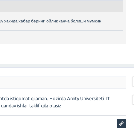
у хакида хабар беринг ойлик канча болиши мумкин
a istiqomat qilaman. Hozirda Amity Universiteti IT
anday ishlar taklif qila olasiz