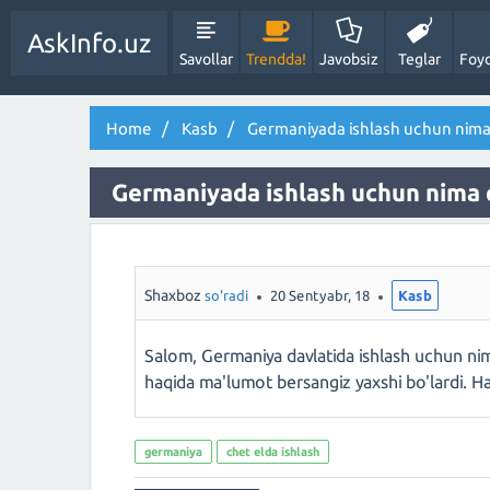
AskInfo.uz
Savollar
Trendda!
Javobsiz
Teglar
Foyd
Home
Kasb
Germaniyada ishlash uchun nima 
Germaniyada ishlash uchun nima q
Shaxboz
so'radi
20 Sentyabr, 18
Kasb
Salom, Germaniya davlatida ishlash uchun nimal
haqida ma'lumot bersangiz yaxshi bo'lardi. 
germaniya
chet elda ishlash