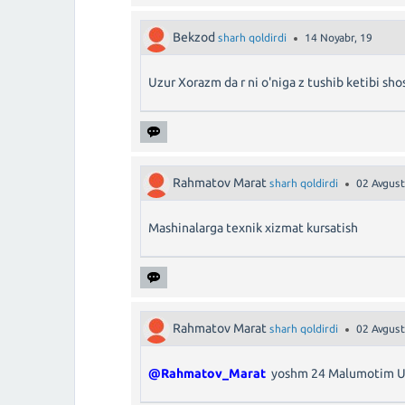
Bekzod
sharh qoldirdi
14 Noyabr, 19
Uzur Xorazm da r ni o'niga z tushib ketibi sh
Rahmatov Marat
sharh qoldirdi
02 Avgust
Mashinalarga texnik xizmat kursatish
Rahmatov Marat
sharh qoldirdi
02 Avgust
@Rahmatov_Marat
yoshm 24 Malumotim U