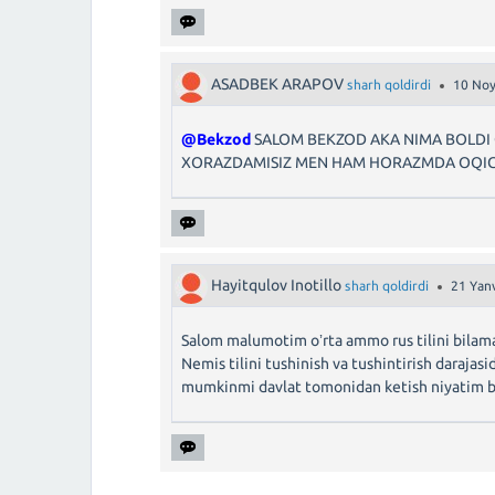
ASADBEK ARAPOV
sharh qoldirdi
10 Noy
@Bekzod
SALOM BEKZOD AKA NIMA BOLDI 
XORAZDAMISIZ MEN HAM HORAZMDA OQI
Hayitqulov Inotillo
sharh qoldirdi
21 Yanv
Salom malumotim oʼrta ammo rus tilini bilam
Nemis tilini tushinish va tushintirish darajas
mumkinmi davlat tomonidan ketish niyatim 