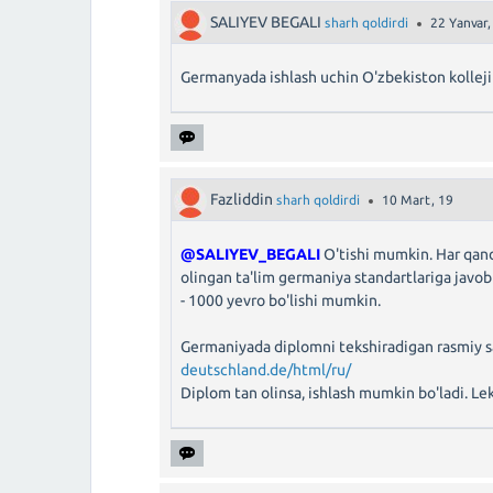
SALIYEV BEGALI
sharh qoldirdi
22 Yanvar,
Germanyada ishlash uchin O'zbekiston kolleji
Fazliddin
sharh qoldirdi
10 Mart, 19
@SALIYEV_BEGALI
O'tishi mumkin. Har qan
olingan ta'lim germaniya standartlariga javob
- 1000 yevro bo'lishi mumkin.
Germaniyada diplomni tekshiradigan rasmiy 
deutschland.de/html/ru/
Diplom tan olinsa, ishlash mumkin bo'ladi. Lek