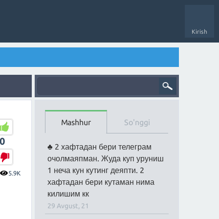
Kirish
Mashhur
So'nggi
0
2 хафтадан бери телеграм
очолмаяпман. Жуда куп уруниш
1 неча кун кутинг деяпти. 2
5.9K
хафтадан бери кутаман нима
килишим кк
29 Avgust, 21