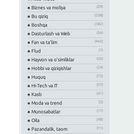
(29)
Biznes va moliya
(238)
Bu qiziq
(182)
Boshqa
(56)
Dasturlash va Web
(465)
Fan va ta'lim
(1)
Flud
(20)
Hayvon va o'simliklar
(24)
Hobbi va qiziqishlar
(72)
Huquq
(57)
Hi-Tech va IT
(41)
Kasb
(3)
Moda va trend
(17)
Munosabatlar
(48)
Oila
(11)
Pazandalik, taom