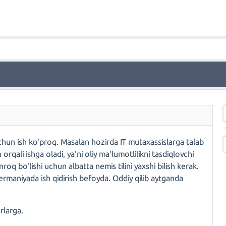
hun ish ko'proq. Masalan hozirda IT mutaxassislarga talab
orqali ishga oladi, ya'ni oliy ma'lumotlilikni tasdiqlovchi
q bo'lishi uchun albatta nemis tilini yaxshi bilish kerak.
rmaniyada ish qidirish befoyda. Oddiy qilib aytganda
orlarga.