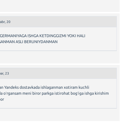
abr, 20
GERMANIYAGA ISHGA KETDINGGIZMI YOKI HALI
GANMAN ASLI BERUNIYDANMAN
ar, 23
an Yandeks dostavkada ishlaganman xotiram kuchli
ida oʼrgansam meni biror parkga istirohat bogʻiga ishga kirishim
bor