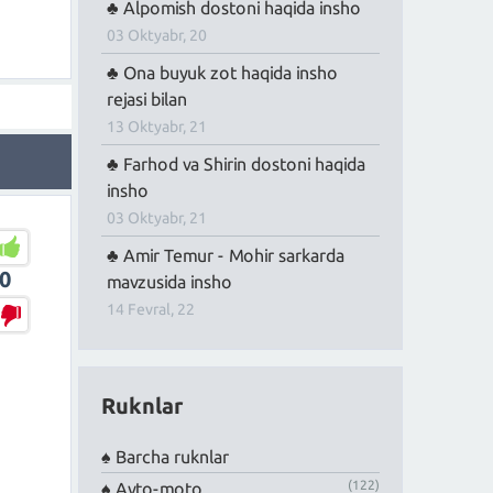
Alpomish dostoni haqida insho
03 Oktyabr, 20
Ona buyuk zot haqida insho
rejasi bilan
13 Oktyabr, 21
Farhod va Shirin dostoni haqida
insho
03 Oktyabr, 21
Amir Temur - Mohir sarkarda
0
mavzusida insho
14 Fevral, 22
Ruknlar
Barcha ruknlar
(122)
Avto-moto