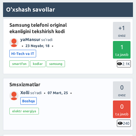
O'xshash savollar
Samsung telefoni original
+1
ekanligini tekshirish kodi
yaMansur
so'radi
1
23 Noyabr, 18
Hi-Tech va IT
ta javob
2.1K
smartfon
kodlar
samsung
Smsxizmatlar
0
Xolli
so'radi
07 Mart, 25
Boshqa
0
elektr energiya
ta javob
240