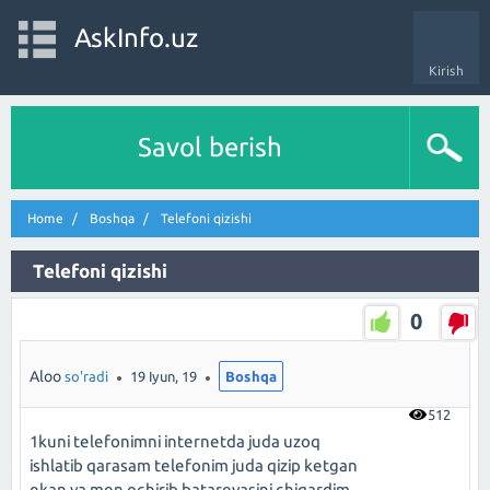
AskInfo.uz
Kirish
Savol berish
Home
Boshqa
Telefoni qizishi
Telefoni qizishi
0
Aloo
so'radi
19 Iyun, 19
Boshqa
512
1kuni telefonimni internetda juda uzoq
ishlatib qarasam telefonim juda qizip ketgan
ekan va men ochirib batareyasini chiqardim