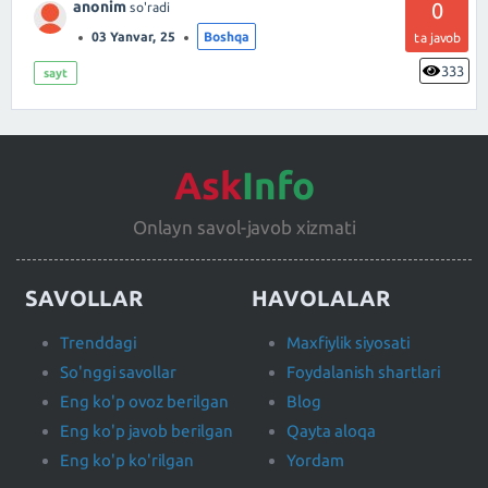
anonim
0
so'radi
03 Yanvar, 25
Boshqa
ta javob
333
sayt
Ask
Info
Onlayn savol-javob xizmati
SAVOLLAR
HAVOLALAR
Trenddagi
Maxfiylik siyosati
So'nggi savollar
Foydalanish shartlari
Eng ko'p ovoz berilgan
Blog
Eng ko'p javob berilgan
Qayta aloqa
Eng ko'p ko'rilgan
Yordam