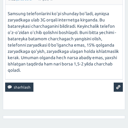
Samsung telefonlarini ko'pi shunday bo'ladi, ayniqsa
zaryadkaga ulab 3G orqali internetga kirganda. Bu
batareykasi charchaganini bildiradi. Keyinchalik telefon
o'z-o'zidan o'chib qolishni boshlaydi. Buni bitta yechimi -
batareyka batamom charchagach yangisini olish,
telefonni zaryadkasi 0 bo'lgancha emas, 15% qolganda
zaryadkaga qo'yish, zaryadkaga ulagan holda ishlatmaslik
kerak. Umuman olganda hech narsa abadiy emas, yaxshi
ishlatgan taqdirda ham nari borsa 1,5-2 yilda charchab
qoladi.