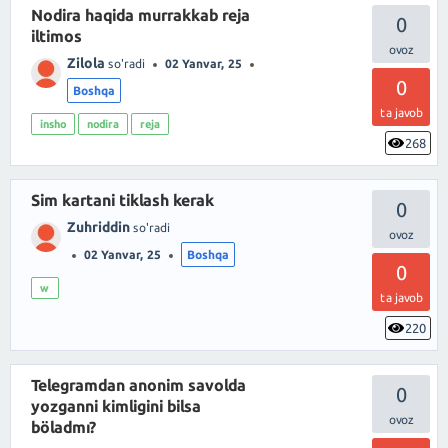
Nodira haqida murrakkab reja
0
iltimos
Zilola
so'radi
02 Yanvar, 25
0
Boshqa
ta javob
insho
nodira
reja
268
Sim kartani tiklash kerak
0
Zuhriddin
so'radi
02 Yanvar, 25
Boshqa
0
w
ta javob
220
Telegramdan anonim savolda
0
yozganni kimligini bilsa
böladmı?