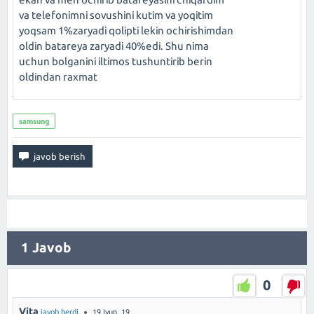
va telefonimni sovushini kutim va yoqitim
yoqsam 1%zaryadi qolipti lekin ochirishimdan
oldin batareya zaryadi 40%edi. Shu nima
uchun bolganini iltimos tushuntirib berin
oldindan raxmat
samsung
1
Javob
0
Vita
javob berdi
19 Iyun, 19