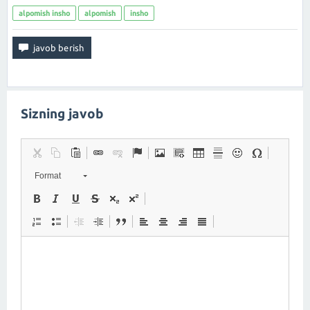
alpomish insho
alpomish
insho
Sizning javob
Format