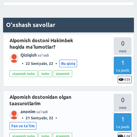
O'xshash savollar
Alpomish dostoni Hakimbek
0
haqida ma'lumotlar?
Qiziqish
so'radi
1
22 Sentyabr, 22
Bu qiziq
ta javob
alpomish insho
insho
alpomish
939
Alpomish dostonidan olgan
0
taasurotlarim
anonim
so'radi
1
21 Sentyabr, 22
Fan va ta'lim
ta javob
4.6K
alpomish insho
insho
alpomish