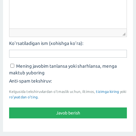
Ko'rsatiladigan ism (xohishga ko'ra):
Mening javobim tanlansa yoki sharhlansa, menga
maktub yuboring
Anti-spam tekshiruv:
Kelgusida tekshiruvlardan o'tmaslik uchun, iltimos,
tizimga kiring
yoki
ro'yxatdan o'ting.