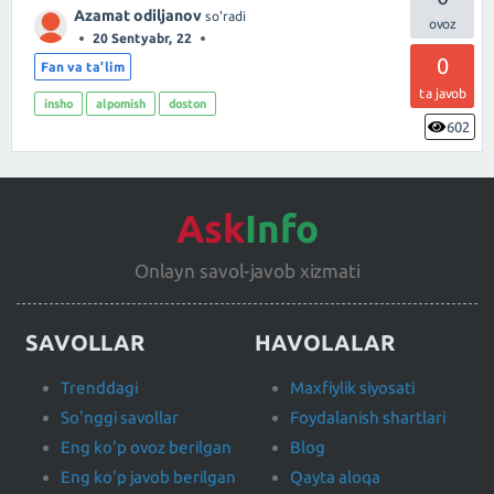
Azamat odiljanov
so'radi
20 Sentyabr, 22
0
Fan va ta'lim
ta javob
insho
alpomish
doston
602
Ask
Info
Onlayn savol-javob xizmati
SAVOLLAR
HAVOLALAR
Trenddagi
Maxfiylik siyosati
So'nggi savollar
Foydalanish shartlari
Eng ko'p ovoz berilgan
Blog
Eng ko'p javob berilgan
Qayta aloqa