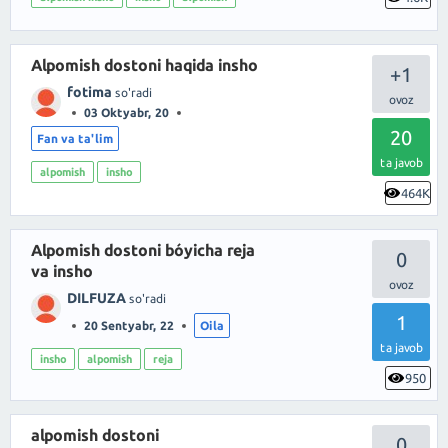
Alpomish dostoni haqida insho
+1
fotima
so'radi
03 Oktyabr, 20
20
Fan va ta'lim
ta javob
alpomish
insho
464K
Alpomish dostoni bóyicha reja
0
va insho
DILFUZA
so'radi
1
20 Sentyabr, 22
Oila
ta javob
insho
alpomish
reja
950
alpomish dostoni
0