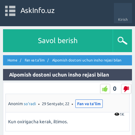
AskInfo.uz
Kirish
Savol berish
Home
Fan va ta'lim
Alpomish dostoni uchun insho rejasi bilan
Alpomish dostoni uchun insho rejasi bilan
0
Anonim
so'radi
29 Sentyabr, 22
Fan va ta'lim
1K
Kun oxirigacha kerak, iltimos.